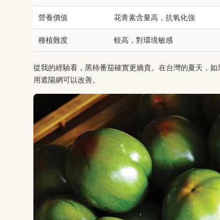
營養價值
花青素含量高，抗氧化強
種植難度
較高，對環境敏感
從我的經驗看，黑柿番茄確實更嬌貴。在台灣的夏天，如
用遮陽網可以改善。