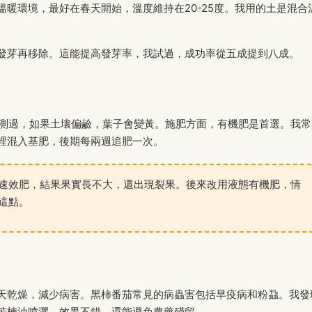
暖環境，最好在春天開始，溫度維持在20-25度。我用的土是混合
發芽再移除。這能提高發芽率，我試過，成功率從五成提到八成。
親自測過，如果土壤偏鹼，葉子會變黃。施肥方面，有機肥是首選。我常
裡混入基肥，後期每兩週追肥一次。
速效肥，結果果實長不大，還出現裂果。後來改用液態有機肥，情
這點。
天乾燥，減少病害。黑柿番茄常見的病蟲害包括早疫病和粉蝨。我發
苦楝油噴灑，效果不錯，還能避免農藥殘留。