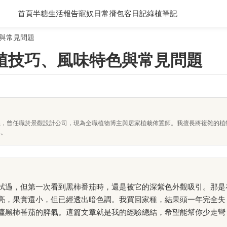
首頁
半糖生活報告
寵奴日常
揹包客日記
綠植筆記
與常見問題
植技巧、風味特色與常見問題
系，曾任職於景觀設計公司，現為全職植物博主與居家植栽佈置師。我擅長將複雜的植
落。
試過，但第一次看到黑柿番茄時，還是被它的深紫色外觀吸引。那是
亮，果實還小，但已經透出暗色調。我買回家種，結果頭一年完全失
懂黑柿番茄的脾氣。這篇文章就是我的經驗總結，希望能幫你少走彎