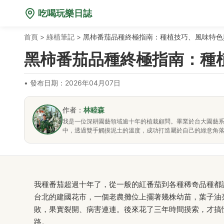
吃喝玩樂日誌
首頁
>
綠植筆記
>
黑柿番茄品種終極指南：種植技巧、風味特色
黑柿番茄品種終極指南：種
•
發布日期：2026年04月07日
作者：
林睦森
我是一位深耕園藝領域逾十年的植栽顧問。畢業於台大園藝
中，透過雙手觸摸泥土的溫度，成功打造屬於自己的綠意角
我種番茄超過十年了，從一般的紅番茄到各種稀奇品種都
台北的建國花市，一個老農攤位上擺著幾株幼苗，葉子油
敗，果實裂開、病害連連。後來花了三年時間摸索，才搞
路。