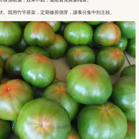
伏。我用竹竿搭架，定期修剪側芽，讓養分集中到主枝。