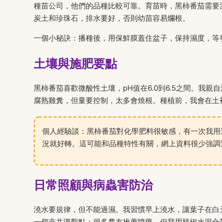
種苗公司，他們的品種比較可靠。育苗時，黑柿番茄需要溫
炭土和珍珠石，排水要好，否則幼苗容易爛根。
一個小秘訣：播種後，用保鮮膜蓋住盆子，保持濕度，等
土壤與施肥要點
黑柿番茄喜歡微酸性土壤，pH值在6.0到6.5之間。我
腐熟雞糞，但量要控制，太多會燒根。種植前，我會在土
個人經驗談：黑柿番茄對化學肥料很敏感，有一次我用
況就好轉。這可能和品種特性有關，網上資料很少強調
日常照顧與病蟲害防治
澆水要規律，但不能過濕。我習慣早上澆水，讓葉子在白
一個非共識觀點：很多農友推薦噴藥，但我用辣椒水混合