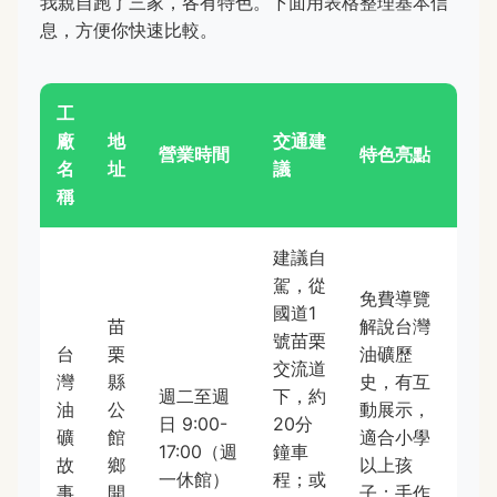
我親自跑了三家，各有特色。下面用表格整理基本信
息，方便你快速比較。
工
廠
地
交通建
營業時間
特色亮點
名
址
議
稱
建議自
駕，從
免費導覽
國道1
苗
解說台灣
號苗栗
台
栗
油礦歷
交流道
灣
縣
史，有互
週二至週
下，約
油
公
動展示，
日 9:00-
20分
礦
館
適合小學
17:00（週
鐘車
故
鄉
以上孩
一休館）
程；或
事
開
子；手作