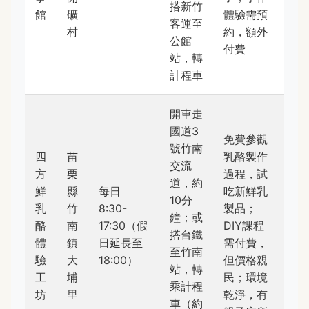
搭新竹
館
礦
體驗需預
客運至
村
約，額外
公館
付費
站，轉
計程車
開車走
國道3
免費參觀
號竹南
四
苗
乳酪製作
交流
方
栗
過程，試
道，約
鮮
縣
每日
吃新鮮乳
10分
乳
竹
8:30-
製品；
鐘；或
酪
南
17:30（假
DIY課程
搭台鐵
體
鎮
日延長至
需付費，
至竹南
驗
大
18:00）
但價格親
站，轉
工
埔
民；環境
乘計程
坊
里
乾淨，有
車（約