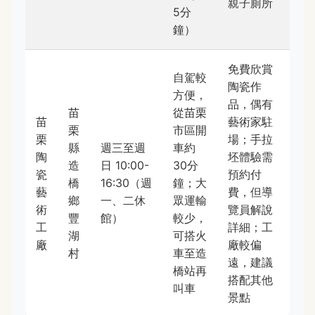
親子廁所
5分
鐘）
免費欣賞
自駕較
陶瓷作
方便，
品，偶有
苗
從苗栗
苗
藝術家駐
栗
市區開
栗
場；手拉
縣
週三至週
車約
陶
坯體驗需
造
日 10:00-
30分
瓷
預約付
橋
16:30（週
鐘；大
藝
費，但導
鄉
一、二休
眾運輸
術
覽員解說
豐
館）
較少，
工
詳細；工
湖
可搭火
廠
廠較偏
村
車至造
遠，建議
橋站再
搭配其他
叫車
景點