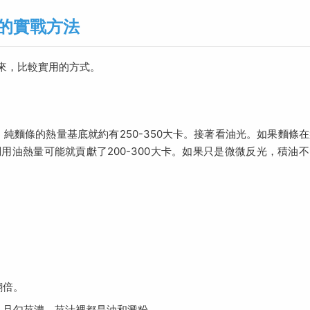
的實戰方法
來，比較實用的方式。
。純麵條的熱量基底就約有250-350大卡。接著看油光。如果麵條
油熱量可能就貢獻了200-300大卡。如果只是微微反光，積油不
翻倍。
，且勾芡濃，芡汁裡都是油和澱粉。