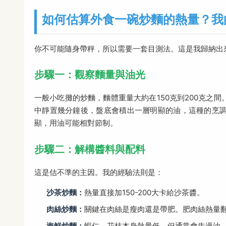
如何估算外食一碗炒麵的熱量？我
你不可能隨身帶秤，所以需要一套目測法。這是我歸納出
步驟一：觀察麵量與油光
一般小吃攤的炒麵，麵體重量大約在150克到200克之間
中靜置幾分鐘後，盤底會積出一層明顯的油，這種的烹調用
顯，用油可能相對節制。
步驟二：解構醬料與配料
這是估不準的主因。我的經驗法則是：
沙茶炒麵：
熱量直接加150-200大卡給沙茶醬。
肉絲炒麵：
關鍵在肉絲是瘦肉還是帶肥。肥肉絲熱量
海鮮炒麵：
蝦仁、花枝本身熱量低，但通常會先過油