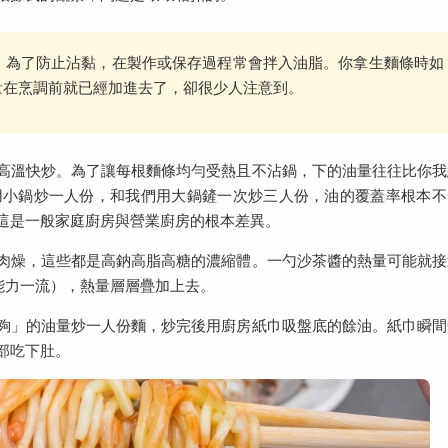
，為了防止沾黏，在製作或保存過程常會拌入油脂。你拿生麵條時如
量在烹調前就已經加進去了，卻很少人注意到。
高溫快炒。為了讓每根麵條均勻受熱且不沾鍋，下的油量往往比你我
用小鍋炒一人份，和我們用大鍋鏟一次炒三人份，油的覆蓋率根本不
這是一般家庭廚房與營業廚房的根本差異。
肉燥，這些都是高鈉高脂高糖的濃縮體。一勺沙茶醬的熱量可能就接
能力一流），熱量層層疊加上去。
夠」的油量炒一人份麵，炒完後用廚房紙巾吸盤底的餘油。紙巾瞬間
部吃下肚。