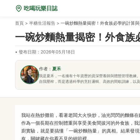
吃喝玩樂日誌
首頁
>
半糖生活報告
>
一碗炒麵熱量揭密！外食族必學的計算與
一碗炒麵熱量揭密！外食族
•
發布日期：2026年05月18日
作者：
夏禾
我是夏禾，一名擁有十年資歷的資深營養師與體態管理教練
自我壓榨，而是透過科學的烹飪邏輯、高效的間歇訓練，以
我站在熱炒攤前，看著老闆大火快炒，油光閃閃的麵條在
作為一個長期在控制體重與享受美食間拔河的外食族，我
廚實驗，就是要搞懂「一碗炒麵熱量」的真相。結果發現，
有，關鍵藏在你看不見的細節裡。