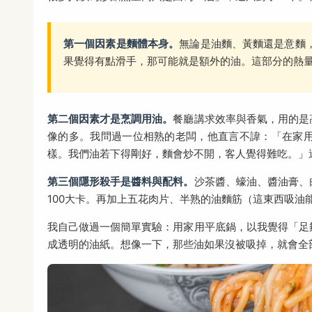
第一個因素是麵體本身。
無論是油麵、黃麵還是意麵
果覺得有點滑手，那可能就是額外的油。這部分的熱
第二個因素才是烹調用油。
餐廳講求效率與香氣，用的是
像的多。我問過一位相熟的老闆，他直言不諱：「在家
樣。我們油若下得剛好，麵會炒不開，客人覺得難吃。」
第三個隱形殺手是醬料與配料。
沙茶醬、蠔油、醬油膏、
100大卡。再加上五花肉片、半熟的油麵筋（這東西吸油
我自己做過一個簡單實驗：用家用平底鍋，以我覺得「足
成透明的油紙。想像一下，那些油如果沒被吸掉，就會全