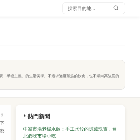
廣「半糖主義」的生活美學。不追求過度禁慾的飲食，也不崇尚高強度的
？
* 熱門新聞
下
中崙市場老楊水餃：手工水餃的隱藏瑰寶，台
都
北必吃市場小吃