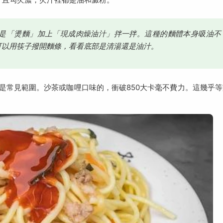
是「燙麵」加上「現成肉燥油汁」拌一拌。這種的麵體本身吸油不
可以用筷子撥開麵條，看看底部是清湯還是油汁。
卡是常見範圍。沙茶或咖哩口味的，衝破850大卡毫不費力。這幾乎等