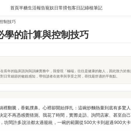
首頁
半糖生活報告
寵奴日常
揹包客日記
綠植筆記
控制技巧
必學的計算與控制技巧
。在長年的臨床諮詢與訓練實務中，我發現「極端」往往是健康的敵人，因此致力於推
及對日常細節的敏銳感知，帶領讀者在效率與享受之間，尋找最舒適的平衡點。
鍋裡翻騰，香氣撲鼻。心裡卻開始掙扎：這碗炒麵熱量到底有多驚人
決定不再憑感覺猜測。我花了時間，實際走訪、詢問店家、甚至自己
坊間許多說法都太過籠統，一碗的範圍從500大卡到超過900大卡