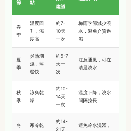
節
點
建議
溫度回
約7-
梅雨季節減少澆
春
升，濕
10天
水，避免介質過
季
度高
一次
濕
炎熱潮
約5-7
夏
注意通風，可在
濕，蒸
天一
季
清晨澆水
發快
次
約10-
秋
涼爽乾
溫度下降，澆水
14天
季
燥
間隔拉長
一次
約14-
冬
寒冷乾
避免冷水澆灌，
21天