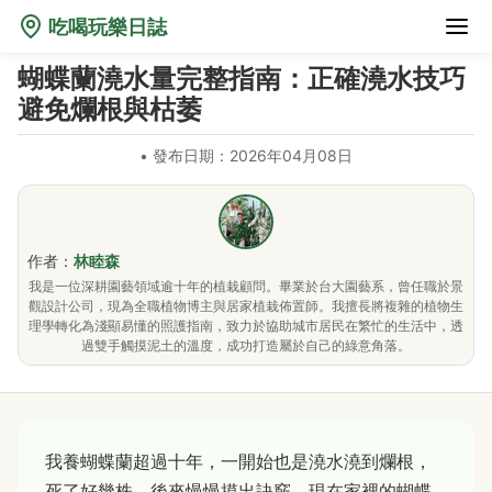
吃喝玩樂日誌
蝴蝶蘭澆水量完整指南：正確澆水技巧
避免爛根與枯萎
•
發布日期：2026年04月08日
作者：
林睦森
我是一位深耕園藝領域逾十年的植栽顧問。畢業於台大園藝系，曾任職於景
觀設計公司，現為全職植物博主與居家植栽佈置師。我擅長將複雜的植物生
理學轉化為淺顯易懂的照護指南，致力於協助城市居民在繁忙的生活中，透
過雙手觸摸泥土的溫度，成功打造屬於自己的綠意角落。
我養蝴蝶蘭超過十年，一開始也是澆水澆到爛根，
死了好幾株。後來慢慢摸出訣竅，現在家裡的蝴蝶