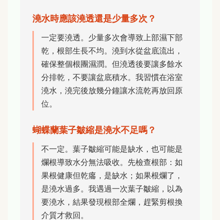
澆水時應該澆透還是少量多次？
一定要澆透。少量多次會導致上部濕下部
乾，根部生長不均。澆到水從盆底流出，
確保整個根團濕潤。但澆透後要讓多餘水
分排乾，不要讓盆底積水。我習慣在浴室
澆水，澆完後放幾分鐘讓水流乾再放回原
位。
蝴蝶蘭葉子皺縮是澆水不足嗎？
不一定。葉子皺縮可能是缺水，也可能是
爛根導致水分無法吸收。先檢查根部：如
果根健康但乾癟，是缺水；如果根爛了，
是澆水過多。我遇過一次葉子皺縮，以為
要澆水，結果發現根部全爛，趕緊剪根換
介質才救回。