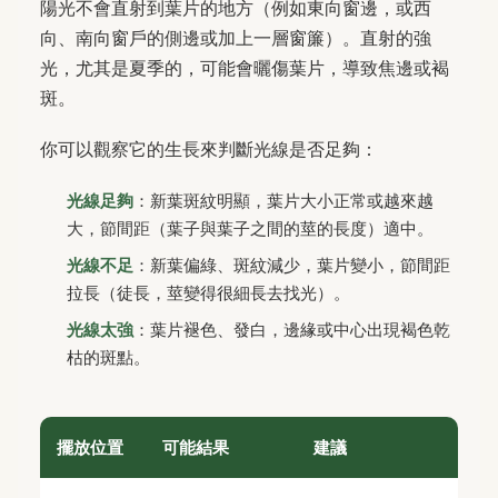
陽光不會直射到葉片的地方（例如東向窗邊，或西
向、南向窗戶的側邊或加上一層窗簾）。直射的強
光，尤其是夏季的，可能會曬傷葉片，導致焦邊或褐
斑。
你可以觀察它的生長來判斷光線是否足夠：
光線足夠
：新葉斑紋明顯，葉片大小正常或越來越
大，節間距（葉子與葉子之間的莖的長度）適中。
光線不足
：新葉偏綠、斑紋減少，葉片變小，節間距
拉長（徒長，莖變得很細長去找光）。
光線太強
：葉片褪色、發白，邊緣或中心出現褐色乾
枯的斑點。
擺放位置
可能結果
建議