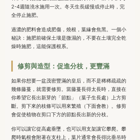
2-4週隨澆水施用一次。冬天生長緩慢或停止時，完
全停止施肥。
過濃的肥料會造成肥傷，燒根，葉緣會焦黑。一個小
秘訣：施肥前確保土壤是微濕的，不要在土壤完全乾
燥時施肥，這能保護根系。
修剪與造型：促進分枝，更豐滿
如果你想要一盆茂密豐滿的皇后，而不是稀稀疏疏的
幾條藤蔓，就需要修剪。當藤蔓長得太長時，直接在
你希望它長出新芽的「節點」（葉子生長處）上方剪
斷。剪下來的枝條可以用來繁殖（下面會教）。修剪
會促使植物在剪口下方的節點長出新的分枝。
你可以讓它從高處垂墜，也可以用支架讓它攀爬。攀
爬時氣根會附著在支柱上，葉片通常會長得比垂吊時