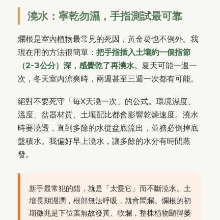
澆水：寧乾勿濕，手指測試最可靠
爛根是室內植物最常見的死因，黃金葛也不例外。我
現在用的方法很簡單：
把手指插入土壤約一個指節
（2-3公分）深，感覺乾了再澆水
。夏天可能一週一
次，冬天室內涼爽時，兩週甚至三週一次都有可能。
絕對不要死守「每X天澆一次」的公式。環境濕度、
溫度、盆器材質、土壤配比都會影響乾燥速度。澆水
時要澆透，直到多餘的水從盆底流出，並務必倒掉底
盤積水。我偏好早上澆水，讓多餘的水分有時間蒸
發。
新手最常犯的錯，就是「太愛它」而不斷澆水。土
壤長期濕潤，根部無法呼吸，就會悶爛。爛根的初
期徵兆是下位葉無故發黃、軟爛，整株植物顯得萎