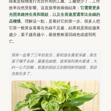
綠素是植物進行光合作用的工廠。工廠變少了，工作
效率自然受影響。這直接導致兩個結果：
它需要更多
光照來維持生長和斑紋
，以及
生長速度通常比全綠的
品種慢
。理解這一點，是養好它的第一步。很多人把
它當一般黃金葛養在光線不足處，結果就是斑紋越來
越少，葉子越長越小，最後整株退回綠色或虛弱死
亡。
我有一盆養了三年的皇后，最初放在書架深處，新生
葉子幾乎全綠，藤蔓也細瘦。後來移到東向窗邊，大
約一公尺距離，新葉的斑紋立刻變得鮮明搶眼，莖節
也粗壯多了。