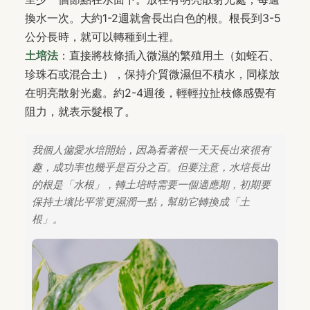
換水一次。大約1-2週就會長出白色的根。根長到3-5
公分長時，就可以轉種到土裡。
土培法
：直接將枝條插入微濕的繁殖用土（如蛭石、
珍珠石或混合土），保持介質微濕但不積水，同樣放
在明亮散射光處。約2-4週後，輕輕拉扯枝條感覺有
阻力，就表示髮根了。
我個人偏愛水培開始，因為看著根一天天長出來很有
趣，成功率也幾乎是百分之百。但要注意，水培長出
的根是「水根」，轉土培時需要一個適應期，初期要
保持土壤比平常更濕潤一點，幫助它轉換成「土
根」。