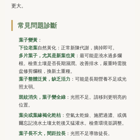
更大。
常見問題診斷
葉子變黃
：
下位老葉
自然黃化：正常新陳代謝，摘掉即可。
多片葉子，尤其是新葉也黃
：最可能是澆水過多爛
根。檢查土壤是否長期濕潤。改善排水，嚴重時需脫
盆修剪爛根，換新土重種。
葉子整體泛黃，缺乏活力
：可能是長期營養不足或光
照太弱。
斑紋消失，葉子變全綠
：光照不足。請移到更明亮的
位置。
葉尖或葉緣褐化乾枯
：空氣太乾燥、施肥過濃、或偶
爾忘記澆水土壤太乾後又猛灌水。檢查環境並調整。
葉子長不大，間距拉長
：光照不足導致徒長。