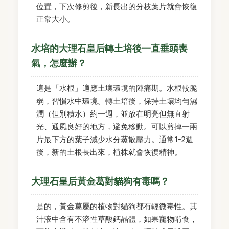
位置，下次修剪後，新長出的分枝葉片就會恢復
正常大小。
水培的大理石皇后轉土培後一直垂頭喪
氣，怎麼辦？
這是「水根」適應土壤環境的陣痛期。水根較脆
弱，習慣水中環境。轉土培後，保持土壤均勻濕
潤（但別積水）約一週，並放在明亮但無直射
光、通風良好的地方，避免移動。可以剪掉一兩
片最下方的葉子減少水分蒸散壓力。通常1-2週
後，新的土根長出來，植株就會恢復精神。
大理石皇后黃金葛對貓狗有毒嗎？
是的，黃金葛屬的植物對貓狗都有輕微毒性。其
汁液中含有不溶性草酸鈣晶體，如果寵物啃食，