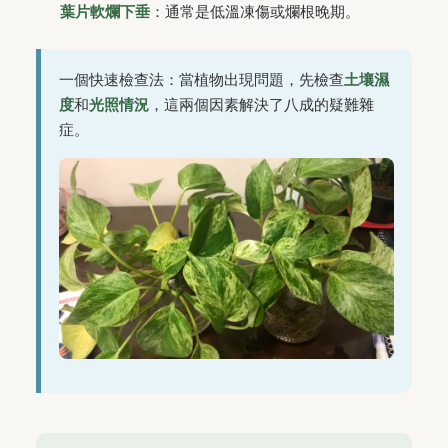
葉片軟爛下垂
：通常是低溫凍傷或爛根晚期。
一個快速檢查法：當植物出現問題，先檢查
土壤濕
度
和
光照情況
，這兩個因素解決了八成的疑難雜
症。