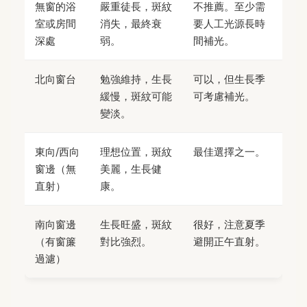
無窗的浴
嚴重徒長，斑紋
不推薦。至少需
室或房間
消失，最終衰
要人工光源長時
深處
弱。
間補光。
北向窗台
勉強維持，生長
可以，但生長季
緩慢，斑紋可能
可考慮補光。
變淡。
東向/西向
理想位置，斑紋
最佳選擇之一。
窗邊（無
美麗，生長健
直射）
康。
南向窗邊
生長旺盛，斑紋
很好，注意夏季
（有窗簾
對比強烈。
避開正午直射。
過濾）