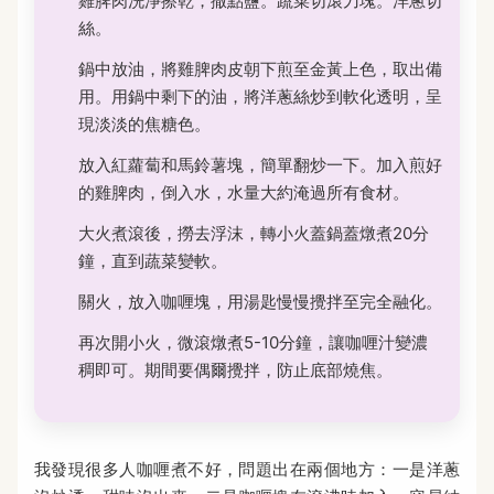
雞脾肉洗淨擦乾，撒點鹽。蔬菜切滾刀塊。洋蔥切
絲。
鍋中放油，將雞脾肉皮朝下煎至金黃上色，取出備
用。用鍋中剩下的油，將洋蔥絲炒到軟化透明，呈
現淡淡的焦糖色。
放入紅蘿蔔和馬鈴薯塊，簡單翻炒一下。加入煎好
的雞脾肉，倒入水，水量大約淹過所有食材。
大火煮滾後，撈去浮沫，轉小火蓋鍋蓋燉煮20分
鐘，直到蔬菜變軟。
關火，放入咖喱塊，用湯匙慢慢攪拌至完全融化。
再次開小火，微滾燉煮5-10分鐘，讓咖喱汁變濃
稠即可。期間要偶爾攪拌，防止底部燒焦。
我發現很多人咖喱煮不好，問題出在兩個地方：一是洋蔥