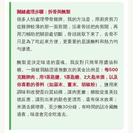
關鍵處理步驟：拆骨與醃製
很多人怕處理帶骨雞脾。我的方法是，用廚房剪刀
從雞脾較薄的那一面剪開，沿著骨頭把肉剪開，再
用刀輔助把關節處切斷，骨頭就取下來了。去骨不
只是為了吃起來方便，更重要的是讓醃料和熱力均
勻滲透。
醃製是決定味道的靈魂。我反對只簡單用醬油和
糖。一個被我驗證過無數次的黃金比例是：
每500
克雞脾肉，用1茶匙鹽、1茶匙糖、2大匙米酒，以及
你喜歡的香料（如蒜末、薑末、胡椒粉）
。鹽用來
調味和改變蛋白質結構，讓肉更嫩；糖能促進美拉
德反應，讓煎出來的顏色更漂亮，還有保水效果；
米酒去腥增香。至少醃30分鐘，有時間的話冷藏醃
過夜，味道會完全吃進去。