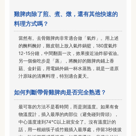
雞脾肉除了煎、煮、燉，還有其他快速的
料理方式嗎？
當然有。去骨雞脾肉非常適合做「氣炸」。用上述
的醃料醃好，雞皮朝上放入氣炸鍋籃，180度氣炸
12-15分鐘，中間翻面一次，效果接近油炸卻省油。
另一個偷吃步是「蒸」，將醃好的雞脾肉鋪上香
菇、金針菇，用電鍋外鍋一杯水蒸熟，就是一道原
汁原味的清爽料理，特別適合夏天。
如何判斷帶骨雞脾肉是否完全熟透？
最可靠的方法不是看時間，而是測溫度。如果有食
物溫度計，插入最厚的肉部位（避免碰到骨頭），
中心溫度達到74°C以上就安全了。沒有溫度計的
話，用一根細筷子或竹籤插入最厚處，停留3秒後拔