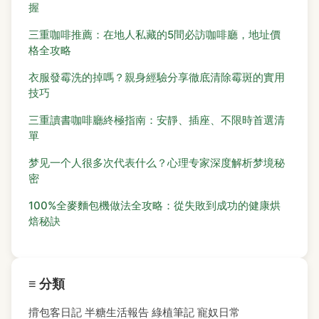
握
三重咖啡推薦：在地人私藏的5間必訪咖啡廳，地址價
格全攻略
衣服發霉洗的掉嗎？親身經驗分享徹底清除霉斑的實用
技巧
三重讀書咖啡廳終極指南：安靜、插座、不限時首選清
單
梦见一个人很多次代表什么？心理专家深度解析梦境秘
密
100%全麥麵包機做法全攻略：從失敗到成功的健康烘
焙秘訣
≡ 分類
揹包客日記
半糖生活報告
綠植筆記
寵奴日常