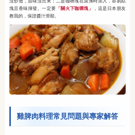
沒炒透，甜味沒出來；二是咖喱塊在滾沸時加入，容易結
塊且香味揮發。一定要
「關火下咖喱塊」
，這是日本朋友
教我的，保證醬汁滑順。
雞脾肉料理常見問題與專家解答