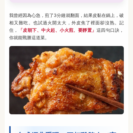
我曾經因為心急，煎了3分鐘就翻面，結果皮黏在鍋上，破
相又難吃。也試過火開太大，外皮焦了裡面卻沒熟。記
住，
「皮朝下、中火起、小火煎、要靜置」
這四句口訣，
你就能戰勝這道菜。