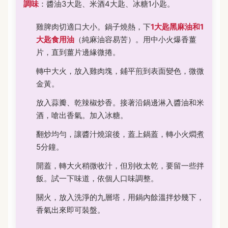
調味
：醬油3大匙、米酒4大匙、冰糖1小匙。
雞脾肉切適口大小。鍋子燒熱，下
1大匙黑麻油和1
大匙食用油
（純麻油容易苦）。用中小火爆香薑
片，直到薑片邊緣微捲。
轉中大火，放入雞肉塊，鋪平煎到表面變色，微微
金黃。
放入蒜瓣、乾辣椒炒香。接著沿鍋邊淋入醬油和米
酒，嗆出香氣。加入冰糖。
翻炒均勻，讓醬汁燒滾後，蓋上鍋蓋，轉小火燜煮
5分鐘。
開蓋，轉大火稍微收汁，但別收太乾，要留一些拌
飯。試一下味道，依個人口味調整。
關火，放入洗淨的九層塔，用鍋內餘溫拌炒幾下，
香氣出來即可裝盤。