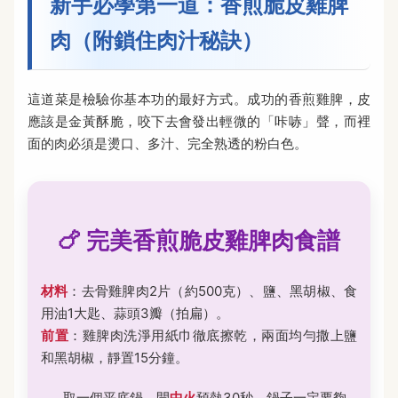
新手必學第一道：香煎脆皮雞脾
肉（附鎖住肉汁秘訣）
這道菜是檢驗你基本功的最好方式。成功的香煎雞脾，皮
應該是金黃酥脆，咬下去會發出輕微的「咔哧」聲，而裡
面的肉必須是燙口、多汁、完全熟透的粉白色。
🍗 完美香煎脆皮雞脾肉食譜
材料
：去骨雞脾肉2片（約500克）、鹽、黑胡椒、食
用油1大匙、蒜頭3瓣（拍扁）。
前置
：雞脾肉洗淨用紙巾徹底擦乾，兩面均勻撒上鹽
和黑胡椒，靜置15分鐘。
取一個平底鍋，開
中火
預熱30秒。鍋子一定要夠