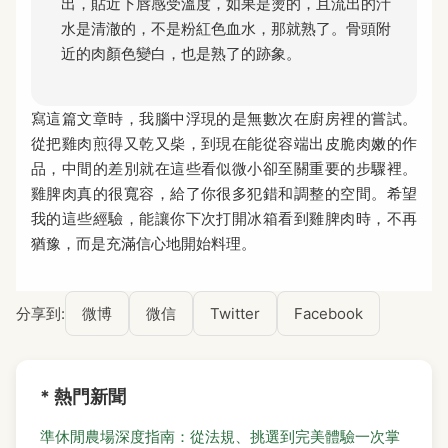
出，貼近下唇感受溫度，如果是燙的，且流出的汁
水是清澈的，不是粉紅色血水，那就熟了。骨頭附
近的肉顏色變白，也是熟了的跡象。
寫這篇文章時，我腦中浮現的是無數次在廚房裡的嘗試。
從把雞肉煎得又乾又柴，到現在能從容端出皮脆肉嫩的作
品，中間的差別就在這些看似微小卻至關重要的步驟裡。
雞脾肉真的很寬容，給了你很多犯錯和調整的空間。希望
我的這些經驗，能讓你下次打開冰箱看到雞脾肉時，不再
猶豫，而是充滿信心地開始料理。
分享到:
微博
微信
Twitter
Facebook
* 熱門新聞
準休閒農場深度指南：從法規、挑選到完美體驗一次掌