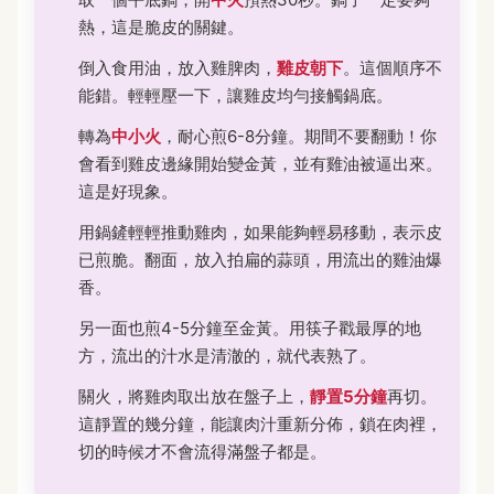
熱，這是脆皮的關鍵。
倒入食用油，放入雞脾肉，
雞皮朝下
。這個順序不
能錯。輕輕壓一下，讓雞皮均勻接觸鍋底。
轉為
中小火
，耐心煎6-8分鐘。期間不要翻動！你
會看到雞皮邊緣開始變金黃，並有雞油被逼出來。
這是好現象。
用鍋鏟輕輕推動雞肉，如果能夠輕易移動，表示皮
已煎脆。翻面，放入拍扁的蒜頭，用流出的雞油爆
香。
另一面也煎4-5分鐘至金黃。用筷子戳最厚的地
方，流出的汁水是清澈的，就代表熟了。
關火，將雞肉取出放在盤子上，
靜置5分鐘
再切。
這靜置的幾分鐘，能讓肉汁重新分佈，鎖在肉裡，
切的時候才不會流得滿盤子都是。