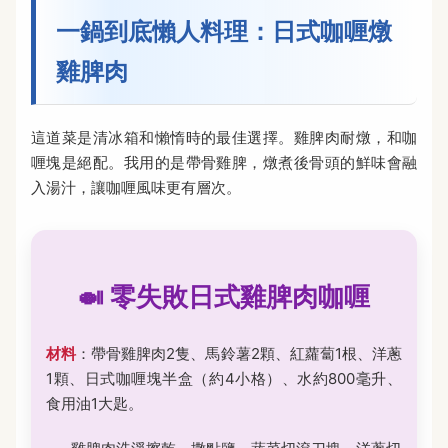
一鍋到底懶人料理：日式咖喱燉
雞脾肉
這道菜是清冰箱和懶惰時的最佳選擇。雞脾肉耐燉，和咖
喱塊是絕配。我用的是帶骨雞脾，燉煮後骨頭的鮮味會融
入湯汁，讓咖喱風味更有層次。
🍛 零失敗日式雞脾肉咖喱
材料
：帶骨雞脾肉2隻、馬鈴薯2顆、紅蘿蔔1根、洋蔥
1顆、日式咖喱塊半盒（約4小格）、水約800毫升、
食用油1大匙。