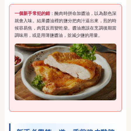
一個新手常犯的錯
：醃肉時拼命加醬油，以為顏色深
就會入味。結果醬油裡的鹽分把肉汁逼出來，煎的時
候容易焦，肉質反而變乾柴。醬油應該在烹調後期當
調味用，或是用薄鹽醬油，並減少鹽的用量。