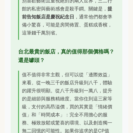
別喜歡藝術且重視絕對的兩人世界，三二行
館的私密與藝術感會是殺手鐧。關鍵是，
提
前告知飯店是慶祝紀念日
，通常他們都會準
備小驚喜，可能是房間佈置、蛋糕或香檳，
這筆錢千萬別省。
台北最貴的飯店，真的值得那個價格嗎？
還是噱頭？
值不值得非常主觀，但可以從「邊際效益」
來看。從一晚三千的飯店升級到八千，體驗
的躍升很明顯。從八千升級到一萬八，提升
的是細節與服務精緻度。當你住到這三家等
級，支付的高昂溢價，買的其實是「情緒價
值」和「時間成本」：完全不用擔心的服
務、極致放鬆或驚喜的環境、以及創造獨一
無二回憶的可能性。如果你追求的是CP值