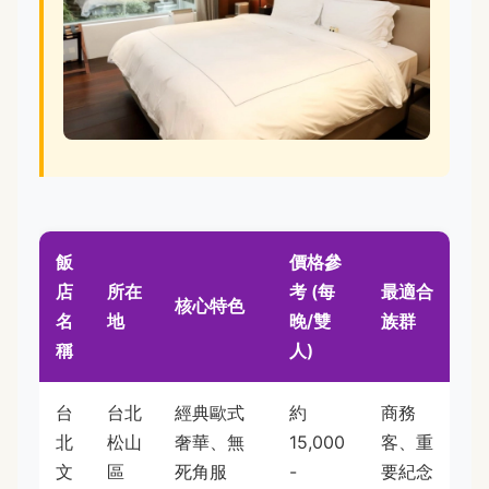
飯
價格參
店
所在
考 (每
最適合
核心特色
名
地
晚/雙
族群
稱
人)
台
台北
經典歐式
約
商務
北
松山
奢華、無
15,000
客、重
文
區
死角服
-
要紀念