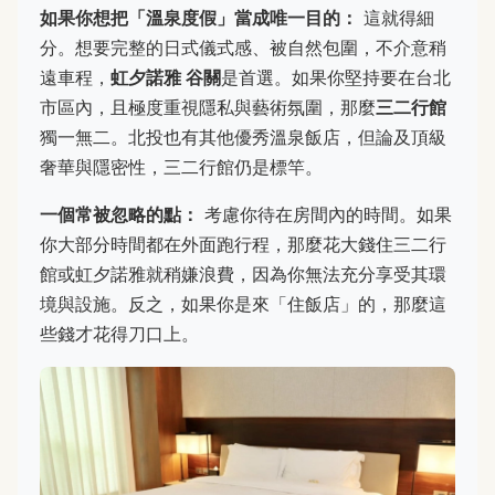
如果你想把「溫泉度假」當成唯一目的：
這就得細
分。想要完整的日式儀式感、被自然包圍，不介意稍
遠車程，
虹夕諾雅 谷關
是首選。如果你堅持要在台北
市區內，且極度重視隱私與藝術氛圍，那麼
三二行館
獨一無二。北投也有其他優秀溫泉飯店，但論及頂級
奢華與隱密性，三二行館仍是標竿。
一個常被忽略的點：
考慮你待在房間內的時間。如果
你大部分時間都在外面跑行程，那麼花大錢住三二行
館或虹夕諾雅就稍嫌浪費，因為你無法充分享受其環
境與設施。反之，如果你是來「住飯店」的，那麼這
些錢才花得刀口上。