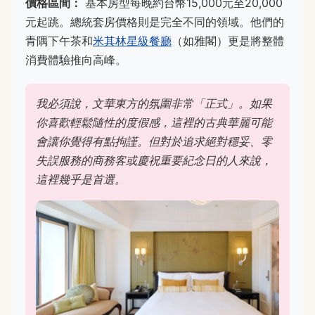
價格區間：
基本房型每晚約台幣15,000元至20,000
元起跳。總統套房價格則是完全不同的領域。他們的
青隅下午茶和
米其林星級餐廳
（如雅閣）更是將整體
消費體驗推向高峰。
我必須說，文華東方的氛圍非常「正式」。如果
你喜歡輕鬆隨性的度假感，這裡的古典華麗可能
會讓你覺得有點拘謹。但對於追求絕對穩妥、零
失誤服務的商務客或慶祝重要紀念日的人來說，
這裡幾乎是首選。