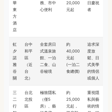
華
務、市中
20,000
日慶祝
東
心便利
元起
者
方
酒
店
虹
台中
全套房日
約
追求深
夕
和平
式溫泉旅
40,000
度放
諾
區
館、一泊
元起
鬆、日
雅
（近
二食、山
(一泊二
式美學
谷
台
谷秘境
食總價)
的情侶
關
北）
或個人
三
台北
極致隱私
約
重視隱
二
北投
（僅5
25,000
私與藝
行
區
房）、藝
元起，
術的情