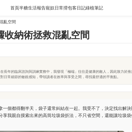
首頁
半糖生活報告
寵奴日常
揹包客日記
綠植筆記
混亂空間
驟收納術拯救混亂空間
。在長年的臨床諮詢與訓練實務中，我發現「極端」往往是健康的敵人，因此致力於推
及對日常細節的敏銳感知，帶領讀者在效率與享受之間，尋找最舒適的平衡點。
拿一個都得翻半天，袋子還常糾結在一起。我受不了，決定找出解決
分享我親自摸索出來的高筒垃圾袋折法，不只省空間，還能讓垃圾袋