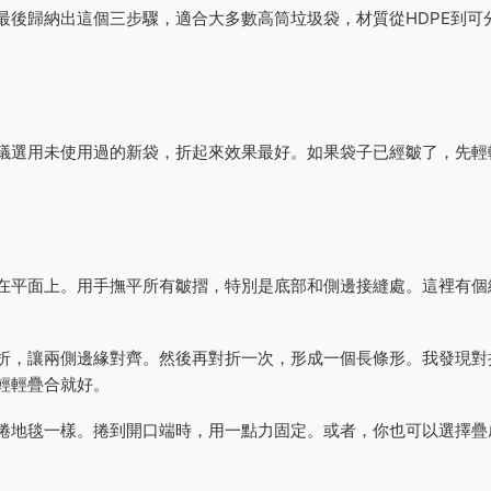
最後歸納出這個三步驟，適合大多數高筒垃圾袋，材質從HDPE到可
議選用未使用過的新袋，折起來效果最好。如果袋子已經皺了，先輕
。
在平面上。用手撫平所有皺摺，特別是底部和側邊接縫處。這裡有個
折，讓兩側邊緣對齊。然後再對折一次，形成一個長條形。我發現對
輕輕疊合就好。
捲地毯一樣。捲到開口端時，用一點力固定。或者，你也可以選擇疊