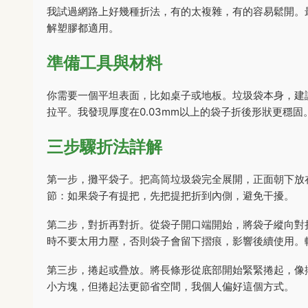
我試過網路上好幾種折法，有的太複雜，有的容易鬆開。
解塑膠都適用。
準備工具與材料
你需要一個平坦表面，比如桌子或地板。垃圾袋本身，建
拉平。我發現厚度在0.03mm以上的袋子折後形狀更穩固
三步驟折法詳解
第一步，攤平袋子。把高筒垃圾袋完全展開，正面朝下放
節：如果袋子有提把，先把提把折到內側，避免干擾。
第二步，對折再對折。從袋子開口端開始，將袋子縱向對
時不要太用力壓，否則袋子會留下摺痕，影響後續使用。
第三步，捲起或疊放。將長條形從底部開始緊緊捲起，像
小方塊，但捲起法更節省空間，我個人偏好這個方式。