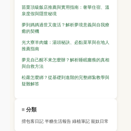
苗栗頂級飯店推薦與實用指南：奢華住宿、溫
泉度假與隱世秘境
夢到媽媽過世又復活？解析夢境意義與自我療
癒的契機
光大寮羊肉爐：湯頭秘訣、必點菜單與在地人
推薦指南
夢見自己醒不來怎麼辦？解析睡眠癱瘓的真相
與自救方法
松蘿怎麼綁？從基礎到進階的完整綁紮教學與
疑難解答
≡ 分類
揹包客日記
半糖生活報告
綠植筆記
寵奴日常