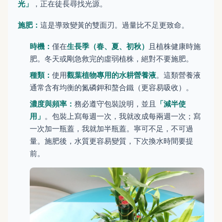
光」
，正在徒長尋找光源。
施肥：
這是導致變黃的雙面刃。過量比不足更致命。
時機：
僅在
生長季（春、夏、初秋）
且植株健康時施
肥。冬天或剛急救完的虛弱植株，絕對不要施肥。
種類：
使用
觀葉植物專用的水耕營養液
。這類營養液
通常含有均衡的氮磷鉀和螯合鐵（更容易吸收）。
濃度與頻率：
務必遵守包裝說明，並且
「減半使
用」
。包裝上寫每週一次，我就改成每兩週一次；寫
一次加一瓶蓋，我就加半瓶蓋。寧可不足，不可過
量。施肥後，水質更容易變質，下次換水時間要提
前。