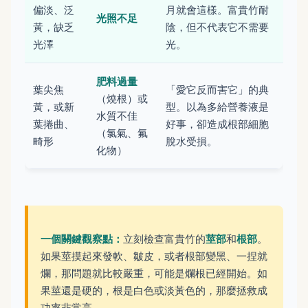
偏淡、泛
月就會這樣。富貴竹耐
光照不足
黃，缺乏
陰，但不代表它不需要
光澤
光。
肥料過量
葉尖焦
「愛它反而害它」的典
（燒根）或
黃，或新
型。以為多給營養液是
水質不佳
葉捲曲、
好事，卻造成根部細胞
（氯氣、氟
畸形
脫水受損。
化物）
一個關鍵觀察點：
立刻檢查富貴竹的
莖部
和
根部
。
如果莖摸起來發軟、皺皮，或者根部變黑、一捏就
爛，那問題就比較嚴重，可能是爛根已經開始。如
果莖還是硬的，根是白色或淡黃色的，那麼拯救成
功率非常高。