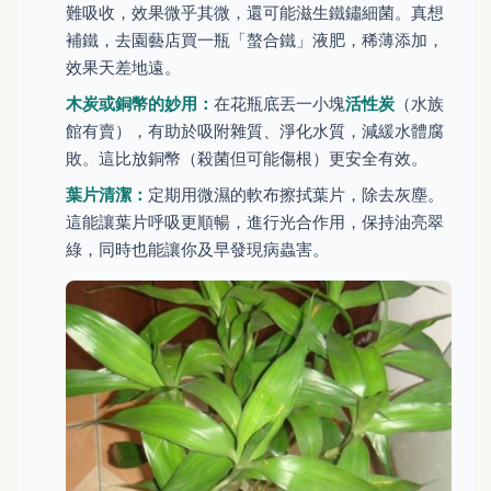
難吸收，效果微乎其微，還可能滋生鐵鏽細菌。真想
補鐵，去園藝店買一瓶「螯合鐵」液肥，稀薄添加，
效果天差地遠。
木炭或銅幣的妙用：
在花瓶底丟一小塊
活性炭
（水族
館有賣），有助於吸附雜質、淨化水質，減緩水體腐
敗。這比放銅幣（殺菌但可能傷根）更安全有效。
葉片清潔：
定期用微濕的軟布擦拭葉片，除去灰塵。
這能讓葉片呼吸更順暢，進行光合作用，保持油亮翠
綠，同時也能讓你及早發現病蟲害。