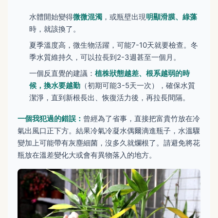
水體開始變得
微微混濁
，或瓶壁出現
明顯滑膜、綠藻
時，就該換了。
夏季溫度高，微生物活躍，可能7-10天就要檢查。冬
季水質維持久，可以拉長到2-3週甚至一個月。
一個反直覺的建議：
植株狀態越差、根系越弱的時
候，換水要越勤
（初期可能3-5天一次），確保水質
潔淨，直到新根長出、恢復活力後，再拉長間隔。
一個我犯過的錯誤：
曾經為了省事，直接把富貴竹放在冷
氣出風口正下方。結果冷氣冷凝水偶爾滴進瓶子，水溫驟
變加上可能帶有灰塵細菌，沒多久就爛根了。請避免將花
瓶放在溫差變化大或會有異物落入的地方。