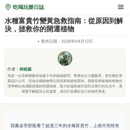
吃喝玩樂日誌
水種富貴竹變黃急救指南：從原因到解
決，拯救你的開運植物
•
發布日期：2026年04月12日
作者：
林睦森
我是一位深耕園藝領域逾十年的植栽顧問。畢業於台大園藝系，曾任職於景
觀設計公司，現為全職植物博主與居家植栽佈置師。我擅長將複雜的植物生
理學轉化為淺顯易懂的照護指南，致力於協助城市居民在繁忙的生活中，透
過雙手觸摸泥土的溫度，成功打造屬於自己的綠意角落。
我書桌旁那瓶養了超過三年的水種富貴竹，上個月突然有