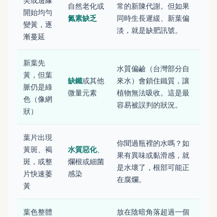
尖或邊緣
自然老化或
常的新陳代謝。但如果
開始均勻
氮素缺乏
同時生長遲緩、新葉偏
變黃，逐
淡，就是缺肥訊號。
漸蔓延
新葉先
水質偏鹼（台灣部分自
黃，但葉
缺鐵
或其他
來水）會鎖住鐵質，讓
脈仍是綠
微量元素
植物無法吸收。這是最
色（像網
容易被誤判的狀況。
狀）
葉片出現
你聞過瓶裡的水嗎？如
黃斑、褐
水質惡化
、
果有異味或黏滑感，就
斑，或整
爛根或細菌
是水壞了，根部可能正
片快速萎
感染
在腐爛。
黃
葉色整體
放在陰暗角落超過一個