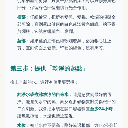
從葉柄基部剪掉。只黃一點點的葉尖可以只修剪黃色
部分，保留綠色部位繼續行光合作用。
根部：
仔細檢查，把所有變黑、變褐、軟爛的根鬚全
部剪除，直到露出健康的白色或淡黃色組織。捨不得
剪爛根，它就會繼續向上腐爛。
莖部：
如果莖的底部已經軟爛發黑，必須狠心往上
剪，直到切面是健康、堅硬的綠色，沒有黑芯。
第三步：提供「乾淨的起點」
換上全新的水。這裡有個重要選擇：
純淨水或煮沸放涼的自來水：
這是急救期最好的選
擇。能避免水中的氯、氟及過多礦物質對受傷根部的
二次刺激。我會把水裝在開口容器靜置
至少24小時
，
讓氯氣揮發，水溫也接近室溫。
水位：
初期水位不要高，剛好淹過根部上方1-2公分即