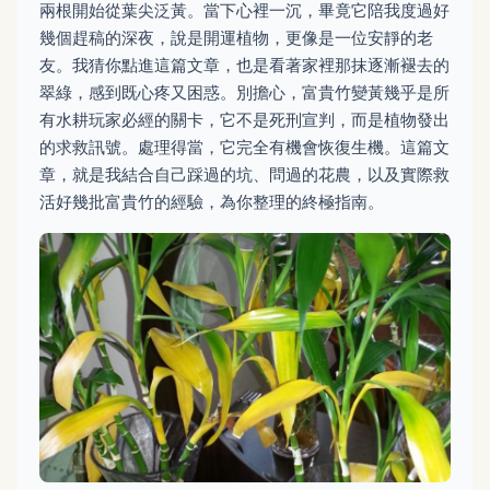
兩根開始從葉尖泛黃。當下心裡一沉，畢竟它陪我度過好
幾個趕稿的深夜，說是開運植物，更像是一位安靜的老
友。我猜你點進這篇文章，也是看著家裡那抹逐漸褪去的
翠綠，感到既心疼又困惑。別擔心，富貴竹變黃幾乎是所
有水耕玩家必經的關卡，它不是死刑宣判，而是植物發出
的求救訊號。處理得當，它完全有機會恢復生機。這篇文
章，就是我結合自己踩過的坑、問過的花農，以及實際救
活好幾批富貴竹的經驗，為你整理的終極指南。