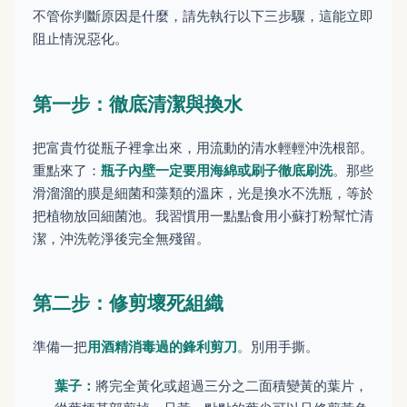
不管你判斷原因是什麼，請先執行以下三步驟，這能立即
阻止情況惡化。
第一步：徹底清潔與換水
把富貴竹從瓶子裡拿出來，用流動的清水輕輕沖洗根部。
重點來了：
瓶子內壁一定要用海綿或刷子徹底刷洗
。那些
滑溜溜的膜是細菌和藻類的溫床，光是換水不洗瓶，等於
把植物放回細菌池。我習慣用一點點食用小蘇打粉幫忙清
潔，沖洗乾淨後完全無殘留。
第二步：修剪壞死組織
準備一把
用酒精消毒過的鋒利剪刀
。別用手撕。
葉子：
將完全黃化或超過三分之二面積變黃的葉片，