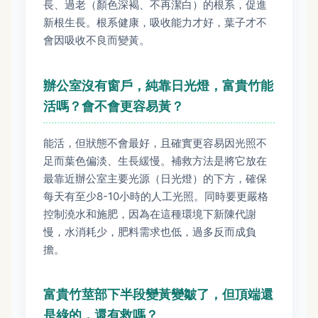
長、過老（顏色深褐、不再潔白）的根系，促進
新根生長。根系健康，吸收能力才好，葉子才不
會因吸收不良而變黃。
辦公室沒有窗戶，純靠日光燈，富貴竹能
活嗎？會不會更容易黃？
能活，但狀態不會最好，且確實更容易因光照不
足而葉色偏淡、生長緩慢。補救方法是將它放在
最靠近辦公室主要光源（日光燈）的下方，確保
每天有至少8-10小時的人工光照。同時要更嚴格
控制澆水和施肥，因為在這種環境下新陳代謝
慢，水消耗少，肥料需求也低，過多反而成負
擔。
富貴竹莖部下半段變黃變皺了，但頂端還
是綠的，還有救嗎？