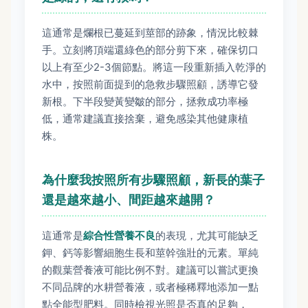
這通常是爛根已蔓延到莖部的跡象，情況比較棘
手。立刻將頂端還綠色的部分剪下來，確保切口
以上有至少2-3個節點。將這一段重新插入乾淨的
水中，按照前面提到的急救步驟照顧，誘導它發
新根。下半段變黃變皺的部分，拯救成功率極
低，通常建議直接捨棄，避免感染其他健康植
株。
為什麼我按照所有步驟照顧，新長的葉子
還是越來越小、間距越來越開？
這通常是
綜合性營養不良
的表現，尤其可能缺乏
鉀、鈣等影響細胞生長和莖幹強壯的元素。單純
的觀葉營養液可能比例不對。建議可以嘗試更換
不同品牌的水耕營養液，或者極稀釋地添加一點
點全能型肥料。同時檢視光照是否真的足夠，