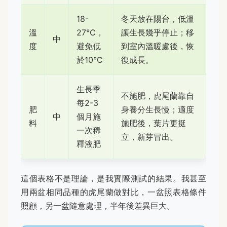
18-
冬天放在陽台，低溫
溫
27°C，
讓生長幾乎停止；移
中
度
避免低
到室內溫暖處後，恢
於10°C
復成長。
生長季
不施肥，虎尾蘭靠自
每2-3
肥
身養分生長慢；適度
中
個月施
料
施肥後，葉片更挺
一次稀
立，新芽冒出。
釋液肥
這個表格不是理論，是我實際測試的結果。我甚至
用兩盆相同品種的虎尾蘭做對比，一盆照表格條件
照顧，另一盆隨意處理，半年後差異巨大。