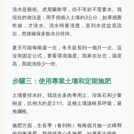
澆水是藝術。虎尾蘭耐旱，但不等於不需要水。我
現在的做法是：用手指插入土壤約3公分，如果感覺
乾燥，才澆水。澆水時要澆透，直到水從盆底流
出，然後確保多餘水分排掉。
夏天可能每兩週一次，冬天延長到一個月一次。這
沒有固定公式，要看環境濕度。我家在台北，濕度
高，我就澆得少一些。
步驟三：使用專業土壤和定期施肥
土壤要排水好。我混合多肉專用土、珍珠石和少量
樹皮，比例大約是2:1:1。這種土壤讓根系呼吸，避
免爛根。
施肥方面，生長季（春到秋）每兩個月施一次稀釋
的均衡液肥。我曾經貪心多施肥，結果葉尖燒焦，