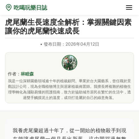
吃喝玩樂日誌
虎尾蘭生長速度全解析：掌握關鍵因素
讓你的虎尾蘭快速成長
•
發布日期：2026年04月12日
作者：
林睦森
我是一位深耕園藝領域逾十年的植栽顧問。畢業於台大園藝系，曾任職於景
觀設計公司，現為全職植物博主與居家植栽佈置師。我擅長將複雜的植物生
理學轉化為淺顯易懂的照護指南，致力於協助城市居民在繁忙的生活中，透
過雙手觸摸泥土的溫度，成功打造屬於自己的綠意角落。
我養虎尾蘭超過十年了，從一開始的植物殺手到現
在能讓虎尾蘭一個月長出新葉，這中間踩過無數