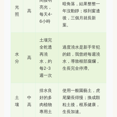
間接明
暗角落，結果整整一
光
亮光，
高
年沒動靜；移到窗邊
照
每天4-
後，三個月就長新
6小時
葉。
土壤完
全乾透
過度澆水是新手常犯
水
再澆
的錯，我曾經每週澆
高
分
水，約
水，導致根部腐爛，
每2-3
生長完全停滯。
週一次
排水良
使用一般園藝土，虎
土
中
好的多
尾蘭長得慢；換成顆
壤
高
肉植物
粒土後，根系健康，
專用土
生長加速。