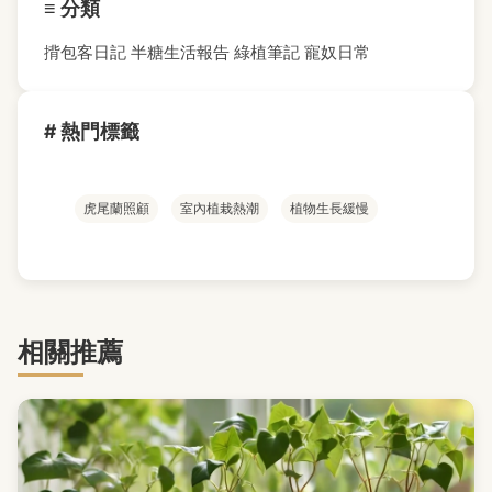
≡ 分類
揹包客日記
半糖生活報告
綠植筆記
寵奴日常
# 熱門標籤
虎尾蘭照顧
室內植栽熱潮
植物生長緩慢
相關推薦