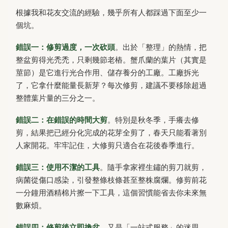
根據我和花友交流的經驗，幾乎所有人都踩過下面至少一
個坑。
錯誤一：修剪過度，一次砍頭
。出於「整理」的熱情，把
整盆剪得光禿禿，只剩幾節老樁。蟹爪蘭的葉片（其實是
莖節）是它進行光合作用、儲存養分的工廠。工廠拆光
了，它拿什麼能量長新芽？每次修剪，建議不要移除超過
整體葉片量的三分之一。
錯誤二：在錯誤的時間大剪
。特別是秋冬季，手癢去修
剪，結果把已經分化完成的花芽全剪了，春天只能看著別
人家開花。牢牢記住，大修剪只適合在花後春季進行。
錯誤三：使用不潔的工具
。隨手拿家裡生鏽的剪刀就剪，
病菌從傷口感染，引發整條枝條甚至整株腐爛。修剪前花
一分鐘用酒精棉片擦一下工具，這個習慣能省去你未來無
數麻煩。
錯誤四：修剪後立即換盆
。又是「一站式服務」的迷思。