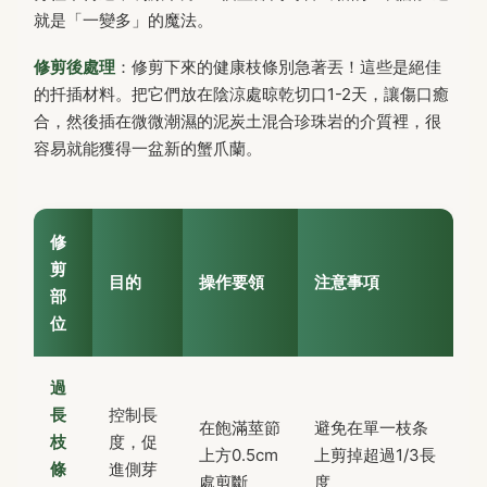
就是「一變多」的魔法。
修剪後處理
：修剪下來的健康枝條別急著丟！這些是絕佳
的扦插材料。把它們放在陰涼處晾乾切口1-2天，讓傷口癒
合，然後插在微微潮濕的泥炭土混合珍珠岩的介質裡，很
容易就能獲得一盆新的蟹爪蘭。
修
剪
目的
操作要領
注意事項
部
位
過
長
控制長
在飽滿莖節
避免在單一枝条
枝
度，促
上方0.5cm
上剪掉超過1/3長
條
進側芽
處剪斷
度