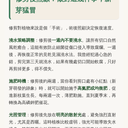
芽猛冒
修剪對植物來說是個「手術」，術後照顧決定恢復速度。
澆水策略調整
：修剪後
一週內不要澆水
。讓所有切口自然
風乾癒合，這能有效防止細菌從傷口侵入導致腐爛。一週
後，再恢復正常的見乾見濕澆水法。我曾經犯過心急的
錯，剪完第三天就澆水，結果有幾處切口開始軟腐，只好
再剪掉更多，得不償失。
施肥時機
：修剪後約兩週，當你看到剪口處有小紅點（新
芽萌發的跡象）時，就可以開始施予
高氮肥或均衡肥
，促
進新枝葉生長。每兩週一次，薄肥勤施。直到夏季末，再
轉換為高磷鉀肥催花。
光照管理
：修剪後先放在
明亮的散射光
處，避免強烈直射
光，尤其是西曬。這時植株比較虛弱，強光可能導致失水