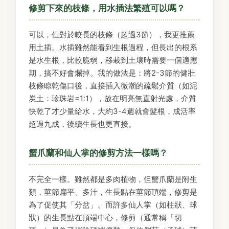
修剪下來的枝條，用水插法繁殖可以嗎？
可以，但對於較長的枝條（超過3節），我更推薦
用土插。水插雖然能看到生根過程，但長出的根系
是水生根，比較脆弱，移栽到土壤時需要一個適應
期，搞不好會爛掉。我的做法是：將2-3節的健壯
枝條晾乾傷口後，直接插入微潮的疏鬆介質（如泥
炭土：珍珠岩=1:1），放在明亮無直射光處，介質
快乾了才少量給水，大約3-4週就會髮根，成活率
超過九成，後續生長也更直接。
蟹爪蘭和仙人掌的修剪方法一樣嗎？
不完全一樣。雖然都是多肉植物，但蟹爪蘭是附生
類，莖節扁平、多汁，生長點在莖節頂端，修剪是
為了促使其「分岔」。而許多仙人掌（如柱狀、球
狀）的生長點在頂端中心，修剪（通常稱「切