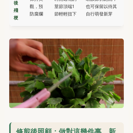
後
觀，預
莖節頂端1
也可保留以待其
殘
防腐爛
節輕輕扭下
自行萌發新芽
梗
修剪後照顧：做對這幾件事，新