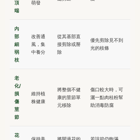
頂
萌發
端
內
部
改善通
從其基部直
優先剪除見不到
細
風，集
接剪除或掰
光的枝條
弱
中養分
除
枝
老
化/
將整個不健
傷口較大時，可
損
維持植
康的莖節單
灑一點肉桂粉幫
傷
株健康
元移除
助消毒防腐
莖
節
花
保持美
將開過花的
若該節仍飽滿，