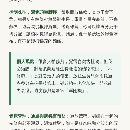
控制株型，避免頭重腳輕
：蟹爪蘭枝條軟，長長了會下
垂。如果所有枝條都無限制生長，重量全壓在基部，不僅
難看，還容易從根部折斷。透過修剪，你可以讓養分更平
均分配，讓植株長得更緊實、飽滿，像一頂茂密的綠色瀑
布，而不是幾根稀疏的麵條。
個人觀點
：很多人怕修剪，覺得會傷害植物。但我
必須說，對蟹爪蘭這種生長旺盛的植物來說，「不
修剪」才是對它最大的傷害。放任生長只會消耗過
多養分在拉長枝條上，導致植株老化加快，開花能
力衰退。適度修剪是幫它「重開機」。
健康管理，通風與病蟲害預防
：過於茂密、糾纏在一起的
枝條內部不通風，濕氣積聚，簡直是紅蜘蛛和介殼蟲的五