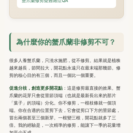
蟹爪蘭修剪疑難雜症QA
為什麼你的蟹爪蘭非修剪不可？
很多人養蟹爪蘭，只澆水施肥，從不修剪。結果就是植株
越來越長，節間拉大，開花點永遠只在最末端那幾節。修
剪的核心目的有三個，而且一個比一個重要。
促進分枝，創造更多開花點
：這是修剪最直接的效果。蟹
爪蘭的花芽只會從莖節頂端（也就是最新長出來的那片
「葉子」的頂端）分化。你不修剪，一根枝條就一個頂
端。你在合適的位置剪下去，它會從剪口下方的莖節處，
冒出兩個甚至三個新芽。一根變三根，開花點就多了三
倍。我的經驗是，一次精準的修剪，能讓下一季的花量增
加至少五成。