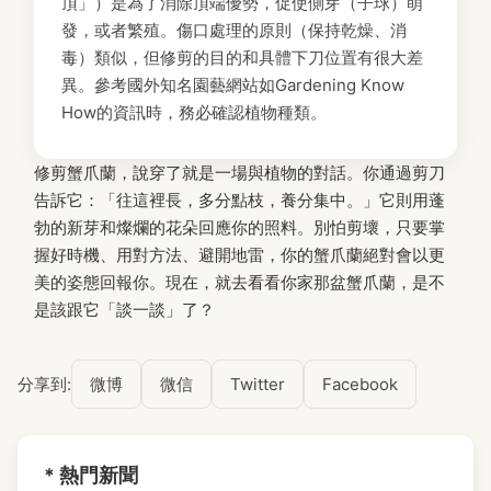
頂」）是為了消除頂端優勢，促使側芽（子球）萌
發，或者繁殖。傷口處理的原則（保持乾燥、消
毒）類似，但修剪的目的和具體下刀位置有很大差
異。參考國外知名園藝網站如Gardening Know
How的資訊時，務必確認植物種類。
修剪蟹爪蘭，說穿了就是一場與植物的對話。你通過剪刀
告訴它：「往這裡長，多分點枝，養分集中。」它則用蓬
勃的新芽和燦爛的花朵回應你的照料。別怕剪壞，只要掌
握好時機、用對方法、避開地雷，你的蟹爪蘭絕對會以更
美的姿態回報你。現在，就去看看你家那盆蟹爪蘭，是不
是該跟它「談一談」了？
分享到:
微博
微信
Twitter
Facebook
* 熱門新聞