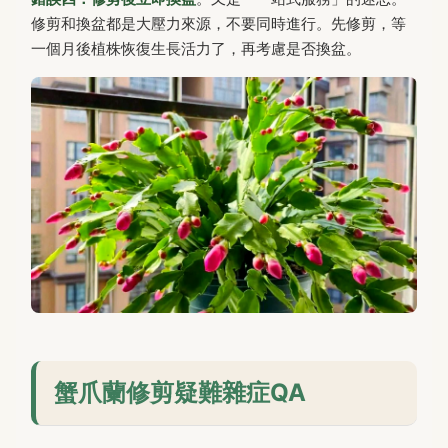
修剪和換盆都是大壓力來源，不要同時進行。先修剪，等
一個月後植株恢復生長活力了，再考慮是否換盆。
蟹爪蘭修剪疑難雜症QA