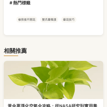
# 熱門標籤
修剪後不開花
蟹爪蘭養護
爆花技巧
相關推薦
黃金葛淨化空氣全攻略：從NASA研究到實用養