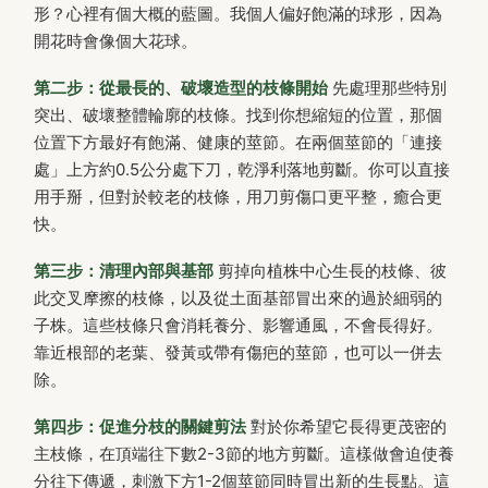
形？心裡有個大概的藍圖。我個人偏好飽滿的球形，因為
開花時會像個大花球。
第二步：從最長的、破壞造型的枝條開始
先處理那些特別
突出、破壞整體輪廓的枝條。找到你想縮短的位置，那個
位置下方最好有飽滿、健康的莖節。在兩個莖節的「連接
處」上方約0.5公分處下刀，乾淨利落地剪斷。你可以直接
用手掰，但對於較老的枝條，用刀剪傷口更平整，癒合更
快。
第三步：清理內部與基部
剪掉向植株中心生長的枝條、彼
此交叉摩擦的枝條，以及從土面基部冒出來的過於細弱的
子株。這些枝條只會消耗養分、影響通風，不會長得好。
靠近根部的老葉、發黃或帶有傷疤的莖節，也可以一併去
除。
第四步：促進分枝的關鍵剪法
對於你希望它長得更茂密的
主枝條，在頂端往下數2-3節的地方剪斷。這樣做會迫使養
分往下傳遞，刺激下方1-2個莖節同時冒出新的生長點。這