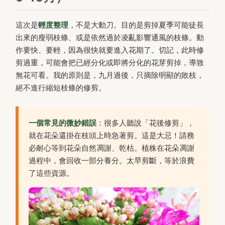
這次是
輕度整理
，不是大動刀。目的是剪掉夏季可能徒長
出來的瘦弱枝條、或是依然過於凌亂影響通風的枝條。動
作要快、要輕，因為很快就要進入花期了。切記，此時修
剪過重，可能會把已經分化或即將分化的花芽剪掉，導致
無花可看。我的原則是，九月過後，只摘除明顯的敗枝，
絕不進行縮短枝條的修剪。
一個常見的微妙錯誤
：很多人聽說「花後修剪」，
就在花朵還掛在枝頭上時急著剪。這是大忌！請務
必耐心等到花朵自然凋謝、乾枯。植株在花朵凋謝
過程中，會回收一部分養分。太早剪斷，等於浪費
了這些資源。