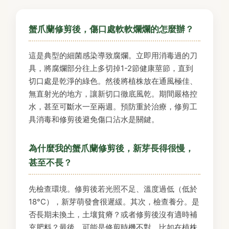
蟹爪蘭修剪後，傷口處軟軟爛爛的怎麼辦？
這是典型的細菌感染導致腐爛。立即用消毒過的刀
具，將腐爛部分往上多切掉1-2節健康莖節，直到
切口處是乾淨的綠色。然後將植株放在通風極佳、
無直射光的地方，讓新切口徹底風乾。期間嚴格控
水，甚至可斷水一至兩週。預防重於治療，修剪工
具消毒和修剪後避免傷口沾水是關鍵。
為什麼我的蟹爪蘭修剪後，新芽長得很慢，
甚至不長？
先檢查環境。修剪後若光照不足、溫度過低（低於
18°C），新芽萌發會很遲緩。其次，檢查養分。是
否長期未換土，土壤貧瘠？或者修剪後沒有適時補
充肥料？最後，可能是修剪時機不對，比如在植株