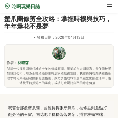
吃喝玩樂日誌
蟹爪蘭修剪全攻略：掌握時機與技巧，
年年爆花不是夢
•
發布日期：2026年04月13日
作者：
林睦森
我是一位深耕園藝領域逾十年的植栽顧問。畢業於台大園藝系，曾任職於景
觀設計公司，現為全職植物博主與居家植栽佈置師。我擅長將複雜的植物生
理學轉化為淺顯易懂的照護指南，致力於協助城市居民在繁忙的生活中，透
過雙手觸摸泥土的溫度，成功打造屬於自己的綠意角落。
我窗台那盆蟹爪蘭，曾經長得張牙舞爪，枝條垂到差點打
翻旁邊的玉露。開花呢？稀稀落落幾朵，掛在枝頭末端，