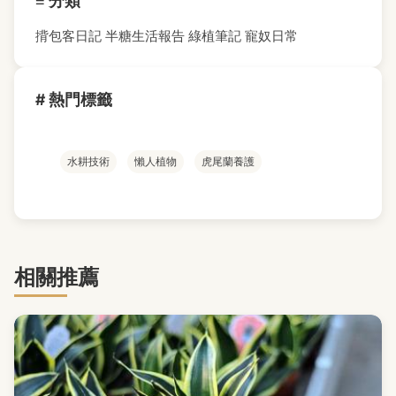
≡ 分類
揹包客日記
半糖生活報告
綠植筆記
寵奴日常
# 熱門標籤
水耕技術
懶人植物
虎尾蘭養護
相關推薦