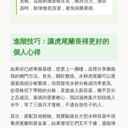
老根。這能刺激新根生長，維持活力。換容
器時，順便徹底清潔，避免病菌累積。
進階技巧：讓虎尾蘭長得更好的
個人心得
如果你已經掌握基礎，想更上一層樓，這裡分享幾個
我的獨門方法。首先，關於繁殖。水耕虎尾蘭可以透
過葉插或分株繁殖，但我發現水耕分株成功率更高。
從母株切下帶根的分株，直接放入新容器，幾乎百分
之百成活。葉插則需要耐心，我試過將葉片切段插入
水中，等了三個月才發根，不適合急性子的人。
其次，搭配其他植物。我實驗過在大型水耕容器中混
養虎尾蘭和黃金葛，結果發現它們互不干擾，還能增