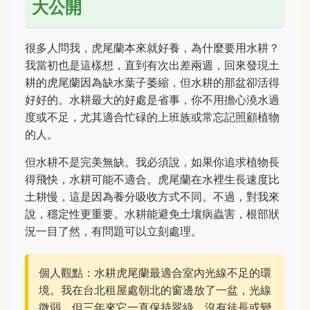
大公開
很多人問我，虎尾蘭本來就好養，為什麼要用水耕？
我當初也是這樣想，直到有次出差兩週，回來發現土
耕的虎尾蘭因為缺水葉子萎縮，但水耕的那盆卻活得
好好的。水耕最大的好處是省事，你不用擔心澆水過
度或不足，尤其適合忙碌的上班族或常忘記照顧植物
的人。
但水耕不是完美無缺。我必須說，如果你追求植物長
得飛快，水耕可能不適合。虎尾蘭在水裡生長速度比
土耕慢，這是因為養分吸收方式不同。不過，對我來
說，穩定性更重要。水耕能避免土壤病蟲害，根部狀
況一目了然，有問題可以立刻處理。
個人觀點：水耕虎尾蘭最適合室內光線不足的環
境。我在台北租屋處朝北的窗邊放了一盆，光線
微弱，但三年來它一直保持翠綠，沒有徒長或變