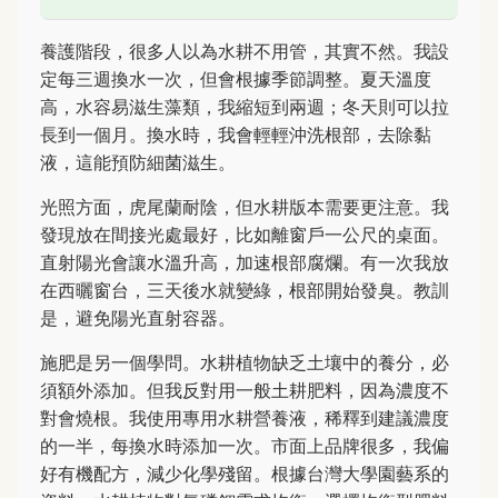
養護階段，很多人以為水耕不用管，其實不然。我設
定每三週換水一次，但會根據季節調整。夏天溫度
高，水容易滋生藻類，我縮短到兩週；冬天則可以拉
長到一個月。換水時，我會輕輕沖洗根部，去除黏
液，這能預防細菌滋生。
光照方面，虎尾蘭耐陰，但水耕版本需要更注意。我
發現放在間接光處最好，比如離窗戶一公尺的桌面。
直射陽光會讓水溫升高，加速根部腐爛。有一次我放
在西曬窗台，三天後水就變綠，根部開始發臭。教訓
是，避免陽光直射容器。
施肥是另一個學問。水耕植物缺乏土壤中的養分，必
須額外添加。但我反對用一般土耕肥料，因為濃度不
對會燒根。我使用專用水耕營養液，稀釋到建議濃度
的一半，每換水時添加一次。市面上品牌很多，我偏
好有機配方，減少化學殘留。根據台灣大學園藝系的