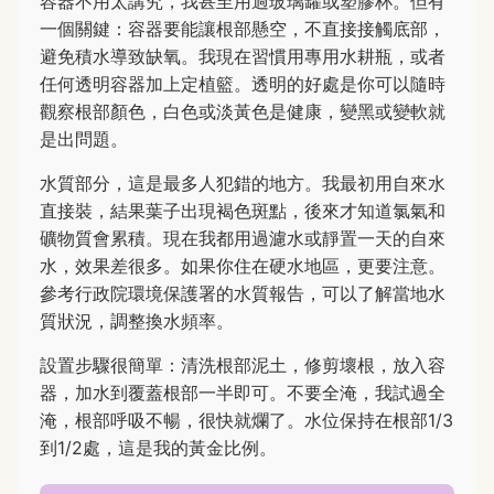
容器不用太講究，我甚至用過玻璃罐或塑膠杯。但有
一個關鍵：容器要能讓根部懸空，不直接接觸底部，
避免積水導致缺氧。我現在習慣用專用水耕瓶，或者
任何透明容器加上定植籃。透明的好處是你可以隨時
觀察根部顏色，白色或淡黃色是健康，變黑或變軟就
是出問題。
水質部分，這是最多人犯錯的地方。我最初用自來水
直接裝，結果葉子出現褐色斑點，後來才知道氯氣和
礦物質會累積。現在我都用過濾水或靜置一天的自來
水，效果差很多。如果你住在硬水地區，更要注意。
參考行政院環境保護署的水質報告，可以了解當地水
質狀況，調整換水頻率。
設置步驟很簡單：清洗根部泥土，修剪壞根，放入容
器，加水到覆蓋根部一半即可。不要全淹，我試過全
淹，根部呼吸不暢，很快就爛了。水位保持在根部1/3
到1/2處，這是我的黃金比例。