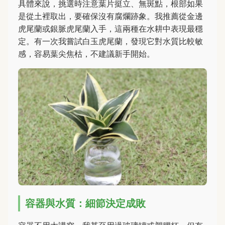
具體來說，挑選時注意葉片挺立、無斑點，根部如果
是從土裡取出，要確保沒有腐爛跡象。我推薦從金邊
虎尾蘭或銀脈虎尾蘭入手，這兩種在水耕中表現最穩
定。有一次我嘗試白玉虎尾蘭，發現它對水質比較敏
感，容易葉尖焦枯，不建議新手開始。
容器與水質：細節決定成敗