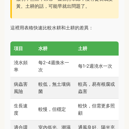
黃。土耕的話，可能早就出問題了。
這裡用表格快速比較水耕和土耕的差異：
項目
水耕
土耕
澆水頻
每2-4週換水一
每1-2週澆水一次
率
次
病蟲害
較低，無土壤病
較高，易有根腐或
風險
菌
蟲害
生長速
較快，但需更多照
較慢，但穩定
度
顧
適合環
室內低光、潮濕
通風良好、陽光充