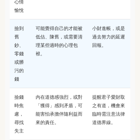
心情
愉悅
撿到
可能覺得自己的才能被
小財進帳，或是
舊
低估、陳舊，或需要清
過去努力的延遲
鈔、
理某些過時的心理包
回報。
零錢
袱。
或髒
污的
錢
撿錢
內在道德感強烈，或對
提醒君子愛財取
時焦
「獲得」感到矛盾，可
之有道，機會來
慮，
能害怕承擔伴隨利益而
臨時需注意法律
尋找
來的責任。
道德界線。
失主