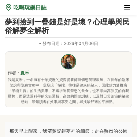
吃喝玩樂日誌
夢到撿到一疊錢是好是壞？心理學與民
俗解夢全解析
•
發布日期：2026年04月06日
作者：
夏禾
我是夏禾，一名擁有十年資歷的資深營養師與體態管理教練。在長年的臨床
諮詢與訓練實務中，我發現「極端」往往是健康的敵人，因此致力於推廣
「半糖主義」的生活美學。不追求過度禁慾的飲食，也不崇尚高強度的自我
壓榨，而是透過科學的烹飪邏輯、高效的間歇訓練，以及對日常細節的敏銳
感知，帶領讀者在效率與享受之間，尋找最舒適的平衡點。
那天早上醒來，我清楚記得夢裡的細節：走在熟悉的公園