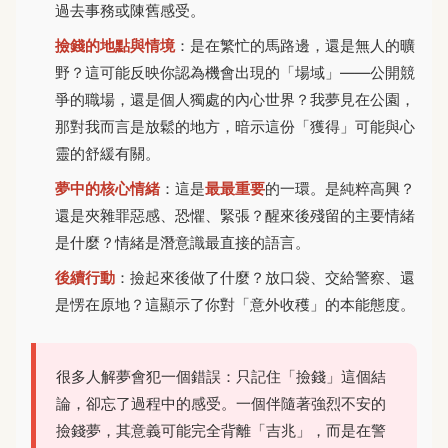
過去事務或陳舊感受。
撿錢的地點與情境
：是在繁忙的馬路邊，還是無人的曠
野？這可能反映你認為機會出現的「場域」——公開競
爭的職場，還是個人獨處的內心世界？我夢見在公園，
那對我而言是放鬆的地方，暗示這份「獲得」可能與心
靈的舒緩有關。
夢中的核心情緒
：這是
最最重要
的一環。是純粹高興？
還是夾雜罪惡感、恐懼、緊張？醒來後殘留的主要情緒
是什麼？情緒是潛意識最直接的語言。
後續行動
：撿起來後做了什麼？放口袋、交給警察、還
是愣在原地？這顯示了你對「意外收穫」的本能態度。
很多人解夢會犯一個錯誤：只記住「撿錢」這個結
論，卻忘了過程中的感受。一個伴隨著強烈不安的
撿錢夢，其意義可能完全背離「吉兆」，而是在警