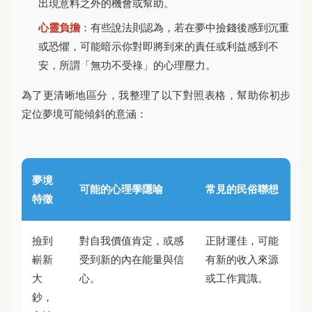
出現意料之外的機會或幫助。
心靈負擔
：有些說法則認為，若在夢中撿錢後感到沉重
或恐懼，可能暗示你對即將到來的責任或利益感到不
安，所謂「無功不受祿」的心理壓力。
為了更清晰地區分，我整理了以下對照表格，幫助你初步
定位夢境可能傾斜的意涵：
夢境
可能的心理學隱喻
常見的民俗聯想
特徵
撿到
對自我價值肯定，或感
正財運佳，可能
嶄新
受到新的內在能量與信
有新的收入來源
大
心。
或工作賞識。
鈔，