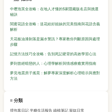
中壢泡芙全攻略：在地人才懂的5家隱藏版名店與挑選
秘訣
閨蜜花語全攻略：送花給好姐妹的完美指南與花語含義
解析
天花板油漆剝落是漏水警訊？專家教你判斷原因與處理
步驟
記憶方法技巧全攻略：告別死記硬背的高效學習心法
夢到曾經暗戀的人：心理學解析與情感療癒實用指南
夢見地震房子搖晃：解夢專家深度解析心理暗示與應對
方法
≡ 分類
揹包客日記
半糖生活報告
綠植筆記
寵奴日常