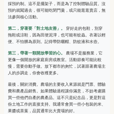
採預約制。這不是擺架子，而是為了控制體驗品質。沒
預約就闖過去，很可能吃閉門羹，或只能逛逛賣店，無
法參與核心活動。
第二，穿著要「對土地友善」。
穿好走的包鞋，別穿
拖鞋或涼鞋，因為田埂泥濘，也可能有蚊蟲。衣著以輕
便、不怕髒為原則。記得帶防曬帽、防蚊液和水壺。
第三，帶著一顆開放學習的心。
農場不是服務業，它
更像一個開放的家庭廚房或教室。活動節奏可能比較
慢，需要你動手做。放下都市的匆忙，試著跟著農場主
人的步調走，你會收穫更多。
最後，關於消費。農場的主要收入來源就是門票、體驗
費和農產品銷售。如果體驗過程讓你滿意，不妨考慮購
買一些他們自產的農產品。這不只是紀念品，更是對這
份土地工作的直接支持。我通常會買一些小包裝的米、
果醬或茶葉，品質通常比大賣場的好。