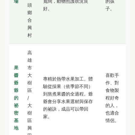
場
寬闊，動物照護狀況良
的孩
頭
好。
子。
鄉
合
興
村
高
雄
果
市
醬
大
喜歡手
專精於熱帶水果加工。體
爺
樹
作、對
驗從採果（依季節不同）
爺
區
食物製
到熬煮果醬的全過程。爺
的
/
程好奇
爺會分享水果選材與保存
祕
大
的人，
的祕訣，成品可以帶回
密
樹
也適合
家。
基
區
情侶。
地
興