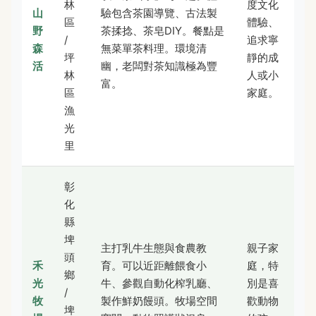
林
度文化
山
驗包含茶園導覽、古法製
區
體驗、
野
茶揉捻、茶皂DIY。餐點是
/
追求寧
森
無菜單茶料理。環境清
坪
靜的成
活
幽，老闆對茶知識極為豐
林
人或小
富。
區
家庭。
漁
光
里
彰
化
縣
埤
主打乳牛生態與食農教
親子家
頭
禾
育。可以近距離餵食小
庭，特
鄉
光
牛、參觀自動化榨乳廳、
別是喜
/
牧
製作鮮奶饅頭。牧場空間
歡動物
埤