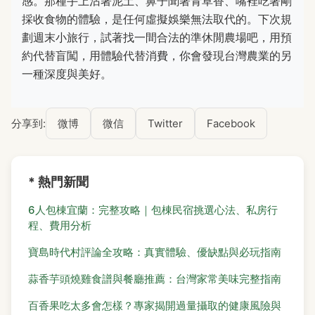
感。那種手上沾著泥土、鼻子聞著青草香、嘴裡吃著剛
採收食物的體驗，是任何虛擬娛樂無法取代的。下次規
劃週末小旅行，試著找一間合法的準休閒農場吧，用預
約代替盲闖，用體驗代替消費，你會發現台灣農業的另
一種深度與美好。
分享到:
微博
微信
Twitter
Facebook
* 熱門新聞
6人包棟宜蘭：完整攻略｜包棟民宿挑選心法、私房行
程、費用分析
寶島時代村評論全攻略：真實體驗、優缺點與必玩指南
蒜香芋頭燒雞食譜與餐廳推薦：台灣家常美味完整指南
百香果吃太多會怎樣？專家揭開過量攝取的健康風險與