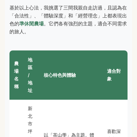
基於以上心法，我挑選了三間我親自走訪過，且認為在
「合法性」、「體驗深度」和「經營理念」上都表現出
色的
準休閒農場
。它們各有強烈的主題，適合不同需求
的旅人。
地
農
區
場
適合對
/
核心特色與體驗
名
象
地
稱
址
新
北
市
坪
喜歡深
以「茶山學」為主題。體