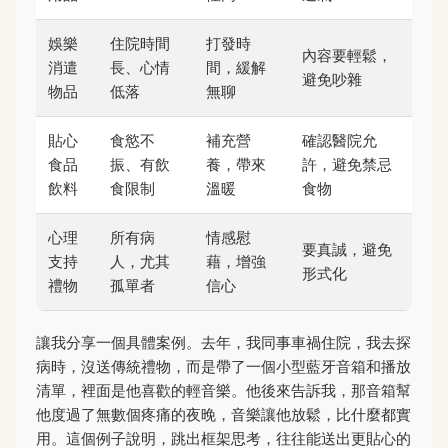
娛樂
住院時間
打發時
內容要輕鬆，
消遣
長、心情
間，緩解
避免吵雜
物品
低落
無聊
貼心
食慾不
補充營
確認醫院允
食品
振、有飲
養，帶來
許，避免禁忌
飲料
食限制
溫暖
食物
心理
所有病
情感慰
要真誠，避免
支持
人，尤其
藉，增強
形式化
禮物
孤單者
信心
讓我分享一個具體案例。去年，我同事車禍住院，我去探
病時，沒送傳統禮物，而是帶了一個小型藍牙音箱和播放
清單，裡面是他喜歡的輕音樂。他後來告訴我，那音箱幫
他度過了無數個疼痛的夜晚，音樂讓他放鬆，比什麼都實
用。這個例子說明，跳出框架思考，往往能送出更貼心的