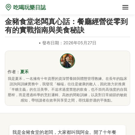
吃喝玩樂日誌
金豬食堂老闆真心話：餐廳經營從零到
有的實戰指南與美食秘訣
•
發布日期：2026年05月27日
作者：
夏禾
我是夏禾，一名擁有十年資歷的資深營養師與體態管理教練。在長年的臨床
諮詢與訓練實務中，我發現「極端」往往是健康的敵人，因此致力於推廣
「半糖主義」的生活美學。不追求過度禁慾的飲食，也不崇尚高強度的自我
壓榨，而是透過科學的烹飪邏輯、高效的間歇訓練，以及對日常細節的敏銳
感知，帶領讀者在效率與享受之間，尋找最舒適的平衡點。
我是金豬食堂的老闆，大家都叫我阿金。開了十年餐