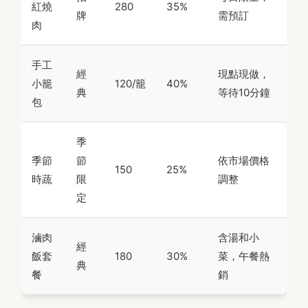
紅燒
280
35%
牌
需預訂
肉
手工
經
現點現做，
小籠
120/籠
40%
典
等待10分鐘
包
季
季節
節
依市場價格
150
25%
時蔬
限
調整
定
滷肉
含湯和小
經
飯套
180
30%
菜，午餐熱
典
餐
銷