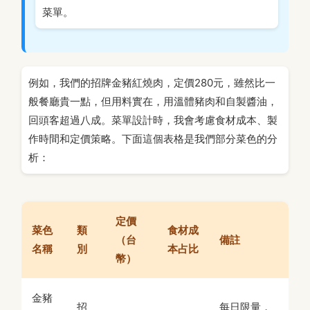
菜單。
例如，我們的招牌金豬紅燒肉，定價280元，雖然比一
般餐廳貴一點，但用料實在，用溫體豬肉和自製醬油，
回頭客超過八成。菜單設計時，我會考慮食材成本、製
作時間和定價策略。下面這個表格是我們部分菜色的分
析：
定價
菜色
類
食材成
（台
備註
名稱
別
本占比
幣）
金豬
招
每日限量，