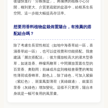
後儘快進行「分株換盆」。將擁擠的植株小心分
開，種到更大、介質更疏鬆的盆器中，給根系生長
空間。這一步能大幅提高存活率。
想要用香料植物盆栽佈置陽台，有推薦的搭
配組合嗎？
除了考慮生長習性相近（如地中海香草組一區，喜
濕香草組一區），也可以從視覺和功能搭配。我會
建議「層次搭配法」：後方擺放較高大的灌木型香
草，如迷迭香、檸檬馬鞭草；中間層放置叢生型的
百里香、奧勒岡；前緣或吊盆則種植會垂墜的匍匐
性薄荷或香蜂草。顏色上，除了綠色，可加入紫蘇
（紫紅色）、斑葉鳳梨薄荷（黃綠鑲邊）、銀葉百
里香（灰綠色）增加變化。這樣不只實用，陽台本
身就是一幅可食用的風景畫。