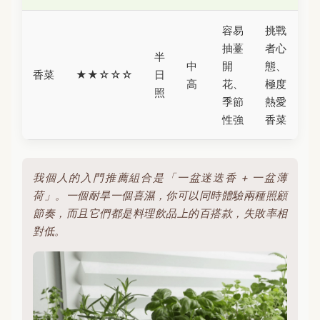
容易
挑戰
抽薹
者心
半
中
開
態、
香菜
★★☆☆☆
日
高
花、
極度
照
季節
熱愛
性強
香菜
我個人的入門推薦組合是「一盆迷迭香 + 一盆薄
荷」。一個耐旱一個喜濕，你可以同時體驗兩種照顧
節奏，而且它們都是料理飲品上的百搭款，失敗率相
對低。