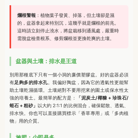
爛根警報
：植物葉子發黃、掉落，但土壤卻是濕
的，盆器拿起來特別沉，這幾乎就是爛根的前兆。
這時請立刻停止澆水，將盆栽移到通風處，嚴重時
需脫盆檢查根系、修剪爛根並更換乾爽的土壤。
盆器與土壤：排水是王道
別用那種底下只有一個小洞的廉價塑膠盆。好的盆器必須
有
足夠多的排水孔
。我偏好陶盆，因為它的透氣性更能幫
助土壤乾濕循環。土壤絕對不要用挖來的園土或保水性太
強的培養土。最簡單的配方是：
「泥炭土/椰糠 + 珍珠石/
蛭石 + 粗砂」
以大約 2:1:1 的比例混合，確保鬆散、透氣、
排水快。你也可以直接購買標示「香草專用」或「多肉植
物」用的介質。
施肥：少即是多