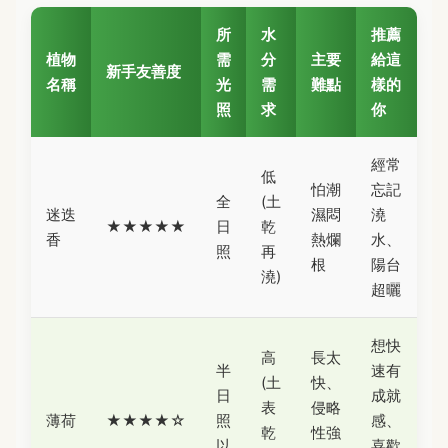
所
水
推薦
植物
需
分
主要
給這
新手友善度
名稱
光
需
難點
樣的
照
求
你
經常
低
怕潮
忘記
全
(土
迷迭
濕悶
澆
★★★★★
日
乾
香
熱爛
水、
照
再
根
陽台
澆)
超曬
想快
高
長太
半
速有
(土
快、
日
成就
表
侵略
薄荷
★★★★☆
照
感、
乾
性強
以
喜歡