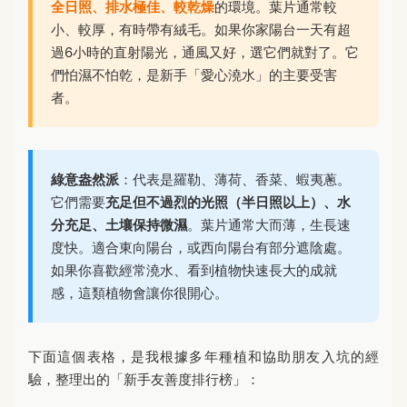
全日照、排水極佳、較乾燥
的環境。葉片通常較
小、較厚，有時帶有絨毛。如果你家陽台一天有超
過6小時的直射陽光，通風又好，選它們就對了。它
們怕濕不怕乾，是新手「愛心澆水」的主要受害
者。
綠意盎然派
：代表是羅勒、薄荷、香菜、蝦夷蔥。
它們需要
充足但不過烈的光照（半日照以上）、水
分充足、土壤保持微濕
。葉片通常大而薄，生長速
度快。適合東向陽台，或西向陽台有部分遮陰處。
如果你喜歡經常澆水、看到植物快速長大的成就
感，這類植物會讓你很開心。
下面這個表格，是我根據多年種植和協助朋友入坑的經
驗，整理出的「新手友善度排行榜」：