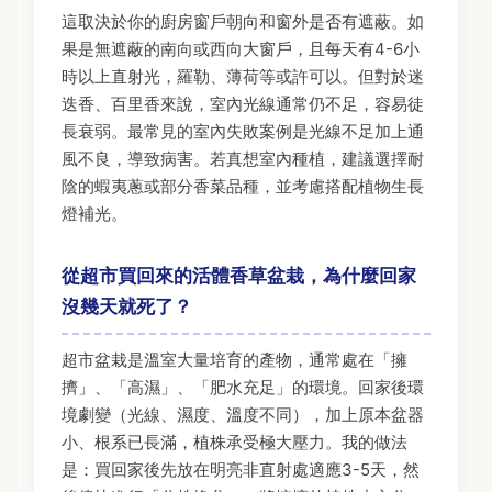
這取決於你的廚房窗戶朝向和窗外是否有遮蔽。如
果是無遮蔽的南向或西向大窗戶，且每天有4-6小
時以上直射光，羅勒、薄荷等或許可以。但對於迷
迭香、百里香來說，室內光線通常仍不足，容易徒
長衰弱。最常見的室內失敗案例是光線不足加上通
風不良，導致病害。若真想室內種植，建議選擇耐
陰的蝦夷蔥或部分香菜品種，並考慮搭配植物生長
燈補光。
從超市買回來的活體香草盆栽，為什麼回家
沒幾天就死了？
超市盆栽是溫室大量培育的產物，通常處在「擁
擠」、「高濕」、「肥水充足」的環境。回家後環
境劇變（光線、濕度、溫度不同），加上原本盆器
小、根系已長滿，植株承受極大壓力。我的做法
是：買回家後先放在明亮非直射處適應3-5天，然