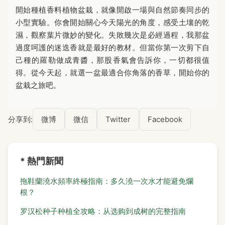
開始種植香料植物盆栽，就像開啟一場與自然節奏同步的
小型實驗。你會開始關心今天陽光的角度，感受土壤的乾
濕，觀察葉片微妙的變化。失敗幾次是必經過程，我那盆
過度呵護的迷迭香就是最好的教材。但當你第一次剪下自
己種的羅勒做成青醬，那股香氣會告訴你，一切都很值
得。從今天起，就選一盆最適合你角落的香草，開始你的
盆栽之旅吧。
分享到:
微博
微信
Twitter
Facebook
* 熱門新聞
拖鞋蘭澆水頻率終極指南：多久澆一次水才能避免爛
根？
罗汉松种子种植全攻略：从选购到成树的完整指南