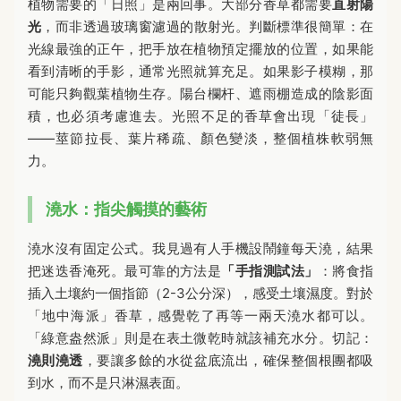
植物需要的「日照」是兩回事。大部分香草都需要
直射陽
光
，而非透過玻璃窗濾過的散射光。判斷標準很簡單：在
光線最強的正午，把手放在植物預定擺放的位置，如果能
看到清晰的手影，通常光照就算充足。如果影子模糊，那
可能只夠觀葉植物生存。陽台欄杆、遮雨棚造成的陰影面
積，也必須考慮進去。光照不足的香草會出現「徒長」
——莖節拉長、葉片稀疏、顏色變淡，整個植株軟弱無
力。
澆水：指尖觸摸的藝術
澆水沒有固定公式。我見過有人手機設鬧鐘每天澆，結果
把迷迭香淹死。最可靠的方法是
「手指測試法」
：將食指
插入土壤約一個指節（2-3公分深），感受土壤濕度。對於
「地中海派」香草，感覺乾了再等一兩天澆水都可以。
「綠意盎然派」則是在表土微乾時就該補充水分。切記：
澆則澆透
，要讓多餘的水從盆底流出，確保整個根團都吸
到水，而不是只淋濕表面。