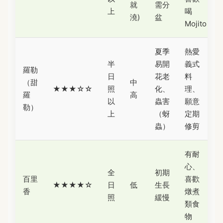
就
需分
上
喝
澆)
盆
Mojito
夏季
熱愛
半
易開
義式
羅勒
日
花老
料
（甜
中
★★★☆☆
照
化、
理、
羅
高
以
蟲害
願意
勒）
上
（蚜
定期
蟲）
修剪
有耐
心、
全
初期
百里
喜歡
★★★★☆
日
低
生長
香
燉煮
照
緩慢
類食
物