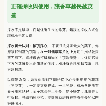
正確採收與使用，讓香草越長越茂
盛
採收不是破壞，而是促進生長的修剪。錯誤的採收方式會
讓植株元氣大傷。
採收黃金法則：掐頂採心。
不要只拔外圍最大的葉子。你
應該找到莖的頂端，在
一對健康葉片的上方
用手指或乾淨
剪刀剪下。這樣做會打破植物的「頂端優勢」，促使它從
下方的葉腋長出兩條新的側枝，植株就會越剪越茂密、越
剪越圓潤。
以羅勒為例，如果你看到它開始從中心長出細細的花穗
（開花前），一定要立刻掐掉。一旦開花，植株會把所有
養分用來結籽，葉子就會停止生長、變小變老，風味也大
打折扣。持續掐掉花苞，能讓羅勒維持在營養生長的狀態
好幾個月。