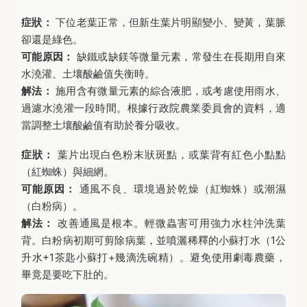
症狀：
下位老葉正常，但新生葉片明顯變小、變黃，葉脈
卻還是綠色。
可能原因：
缺鐵或缺鎂等微量元素，常發生在長期用自來
水澆灌、土壤酸鹼值失衡時。
解法：
施用含有微量元素的綜合液肥，或考慮使用雨水、
過濾水澆灌一段時間。根據行政院農業委員會的資料，適
當調整土壤酸鹼值有助於養分吸收。
症狀：
葉片出現白色粉末狀斑點，或葉背有紅色小點點
（紅蜘蛛）與細網。
可能原因：
通風不良、環境過於乾燥（紅蜘蛛）或潮濕
（白粉病）。
解法：
改善通風是根本。輕微蟲害可用強力水柱沖洗葉
背。白粉病初期可剪除病葉，並噴灑稀釋的小蘇打水（1公
升水+1茶匙小蘇打+幾滴洗碗精）。避免使用劇毒農藥，
畢竟是要吃下肚的。