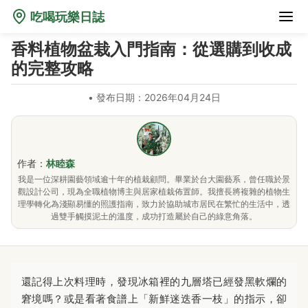
吃喝玩樂日誌
香料植物盆栽入門指南：從選購到收成
的完整攻略
•
發布日期：2026年04月24日
作者：
林睦森
我是一位深耕園藝領域逾十年的植栽顧問。畢業於台大園藝系，曾任職於景
觀設計公司，現為全職植物博主與居家植栽佈置師。我擅長將複雜的植物生
理學轉化為淺顯易懂的照護指南，致力於協助城市居民在繁忙的生活中，透
過雙手觸摸泥土的溫度，成功打造屬於自己的綠意角落。
還記得上次料理時，發現冰箱裡的九層塔已經發黑軟爛的
窘境嗎？或是看著食譜上「新鮮迷迭香一枝」的指示，卻