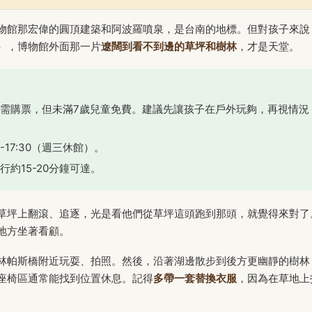
物館那宏偉的圓頂建築和阿波羅噴泉，是台南的地標。但對孩子來說
），博物館外面那一片
遼闊到看不到邊的草坪和樹林
，才是天堂。
需購票，但未滿7歲兒童免費。建議先讓孩子在戶外玩夠，再視情況
-17:30（週三休館）。
約15-20分鐘可達。
草坪上翻滾、追逐，光是看他們從草坪這頭跑到那頭，就覺得來對了
地方坐著看顧。
林帕斯橋附近玩耍、拍照。然後，沿著湖邊散步到後方更幽靜的樹林
座椅區通常能找到位置休息。記得
多帶一套替換衣服
，因為在草地上