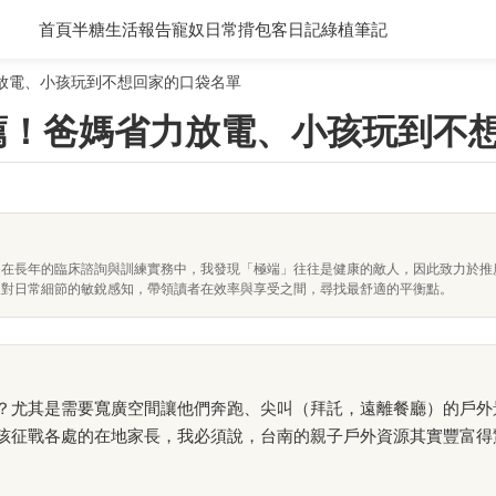
首頁
半糖生活報告
寵奴日常
揹包客日記
綠植筆記
力放電、小孩玩到不想回家的口袋名單
推薦！爸媽省力放電、小孩玩到不
。在長年的臨床諮詢與訓練實務中，我發現「極端」往往是健康的敵人，因此致力於推
及對日常細節的敏銳感知，帶領讀者在效率與享受之間，尋找最舒適的平衡點。
？尤其是需要寬廣空間讓他們奔跑、尖叫（拜託，遠離餐廳）的戶外
孩征戰各處的在地家長，我必須說，台南的親子戶外資源其實豐富得