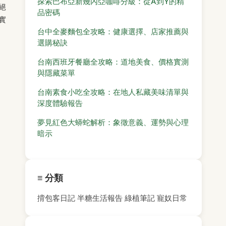
探索巴布亞新幾內亞咖啡分級：從A到Y的精
絕
品密碼
實
台中全麥麵包全攻略：健康選擇、店家推薦與
選購秘訣
台南西班牙餐廳全攻略：道地美食、價格實測
與隱藏菜單
台南素食小吃全攻略：在地人私藏美味清單與
深度體驗報告
夢見紅色大蟒蛇解析：象徵意義、運勢與心理
暗示
≡ 分類
揹包客日記
半糖生活報告
綠植筆記
寵奴日常