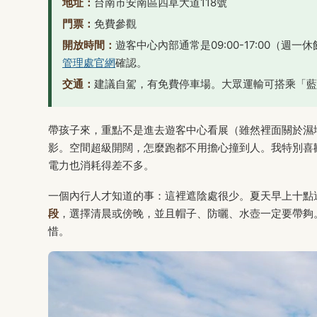
地址：
台南市安南區四草大道118號
門票：
免費參觀
開放時間：
遊客中心內部通常是09:00-17:00（
管理處官網
確認。
交通：
建議自駕，有免費停車場。大眾運輸可搭乘「藍
帶孩子來，重點不是進去遊客中心看展（雖然裡面關於濕
影。空間超級開闊，怎麼跑都不用擔心撞到人。我特別喜
電力也消耗得差不多。
一個內行人才知道的事：這裡遮陰處很少。夏天早上十點
段
，選擇清晨或傍晚，並且帽子、防曬、水壺一定要帶夠
惜。