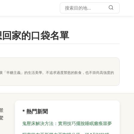
想回家的口袋名單
廣「半糖主義」的生活美學。不追求過度禁慾的飲食，也不崇尚高強度的
景
* 熱門新聞
驚
鬼壓床解決方法：實用技巧擺脫睡眠癱瘓噩夢