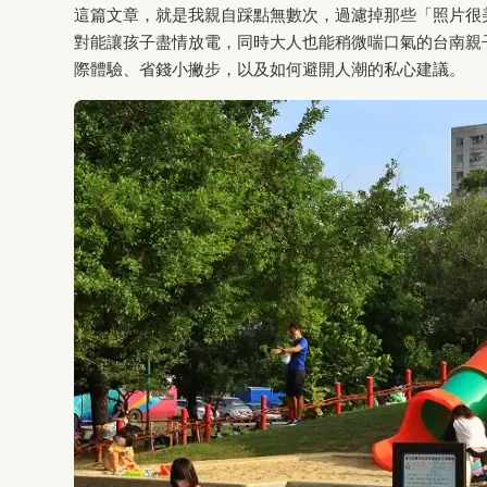
這篇文章，就是我親自踩點無數次，過濾掉那些「照片很
對能讓孩子盡情放電，同時大人也能稍微喘口氣的台南親
際體驗、省錢小撇步，以及如何避開人潮的私心建議。