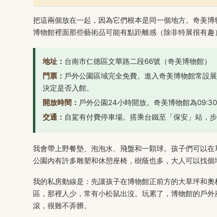
把這兩個放在一起，因為它們根本是同一個地方。奇美博
博物館裡面那些藝術品可能有點距離感（除非特展很有趣
地址：
台南市仁德區文華路二段66號（奇美博物館）
門票：
戶外公園區域完全免費。進入奇美博物館常設展
決定是否入館。
開放時間：
戶外公園24小時開放。奇美博物館為09:30
交通：
自駕有付費停車場。搭乘台鐵至「保安」站，步行
我會帶上野餐墊、泡泡水、飛盤和一顆球。孩子們可以在
公園內有許多雕塑和休憩座椅，樹蔭也多，大人可以找個
我的私房動線是：先讓孩子在博物館正前方的大草坪和奧
區，那裡人少，常有小松鼠出沒。玩累了，博物館的戶外
滾，很難不弄髒。