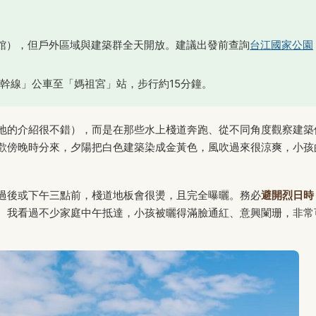
週一休館），但戶外區域與建築群全天開放。建議出發前查詢
台江國家公園
幹線」公車至「媽祖宮」站，步行約15分鐘。
地的介紹很不錯），而是在那些水上棧道奔跑、從不同角度觀察建築
歡傍晚時分來，夕陽把白色建築染成金黃色，風吹過來很涼爽，小孩
過後或下午三點前，棧道地板會很燙，且完全曝曬。務必
避開烈日時
。我看過不少家庭中午抵達，小孩被曬得滿臉通紅、意興闌珊，非常