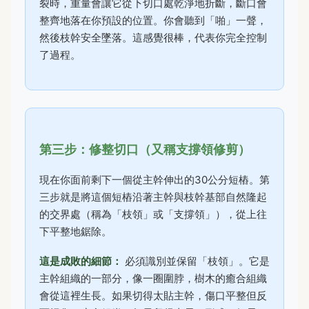
裂時，重量會讓它從下切口處乾淨地折斷，斷口會
整齊地落在你預設的位置。你會聽到「啪」一聲，
然後枝幹安全墜落。這感覺很棒，代表你完全控制
了過程。
第三步：修整切口（又稱支撐領修剪）
現在你面前剩下一個從主幹伸出的30公分短樁。第
三步就是將這個短樁沿著主幹與枝幹基部自然隆起
的交界處（稱為「枝領」或「支撐領」），從上往
下平整地鋸除。
這是成敗的細節：
必須識別並保留「枝領」。它是
主幹組織的一部分，像一圈圍脖，樹木的癒合組織
會從這裡生長。如果切得太貼主幹，傷口平整但反