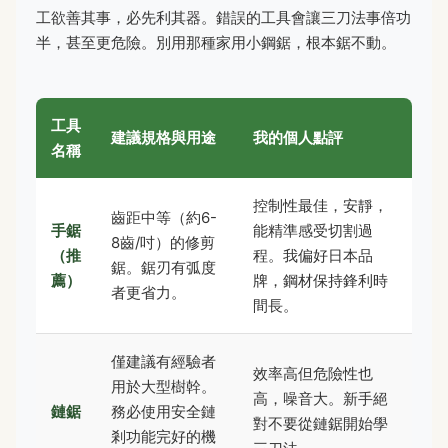
工欲善其事，必先利其器。錯誤的工具會讓三刀法事倍功
半，甚至更危險。別用那種家用小鋼鋸，根本鋸不動。
工具
建議規格與用途
我的個人點評
名稱
控制性最佳，安靜，
齒距中等（約6-
手鋸
能精準感受切割過
8齒/吋）的修剪
（推
程。我偏好日本品
鋸。鋸刃有弧度
薦）
牌，鋼材保持鋒利時
者更省力。
間長。
僅建議有經驗者
效率高但危險性也
用於大型樹幹。
高，噪音大。新手絕
鏈鋸
務必使用安全鏈
對不要從鏈鋸開始學
剎功能完好的機