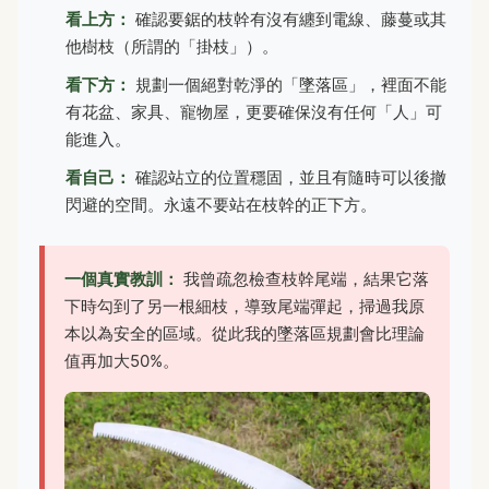
看上方：
確認要鋸的枝幹有沒有纏到電線、藤蔓或其
他樹枝（所謂的「掛枝」）。
看下方：
規劃一個絕對乾淨的「墜落區」，裡面不能
有花盆、家具、寵物屋，更要確保沒有任何「人」可
能進入。
看自己：
確認站立的位置穩固，並且有隨時可以後撤
閃避的空間。永遠不要站在枝幹的正下方。
一個真實教訓：
我曾疏忽檢查枝幹尾端，結果它落
下時勾到了另一根細枝，導致尾端彈起，掃過我原
本以為安全的區域。從此我的墜落區規劃會比理論
值再加大50%。