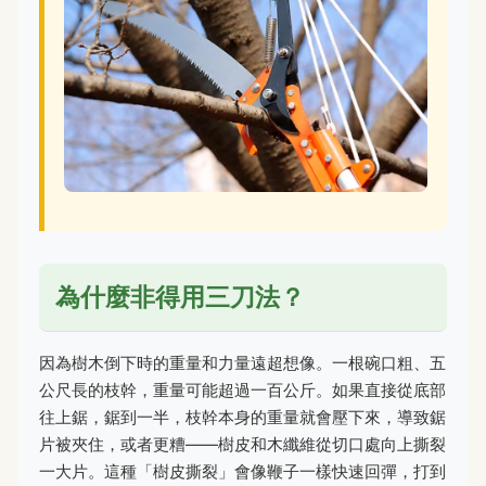
為什麼非得用三刀法？
因為樹木倒下時的重量和力量遠超想像。一根碗口粗、五
公尺長的枝幹，重量可能超過一百公斤。如果直接從底部
往上鋸，鋸到一半，枝幹本身的重量就會壓下來，導致鋸
片被夾住，或者更糟——樹皮和木纖維從切口處向上撕裂
一大片。這種「樹皮撕裂」會像鞭子一樣快速回彈，打到