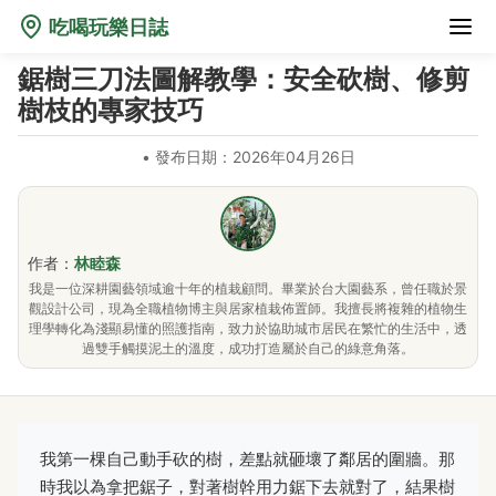
吃喝玩樂日誌
鋸樹三刀法圖解教學：安全砍樹、修剪
樹枝的專家技巧
•
發布日期：2026年04月26日
作者：
林睦森
我是一位深耕園藝領域逾十年的植栽顧問。畢業於台大園藝系，曾任職於景
觀設計公司，現為全職植物博主與居家植栽佈置師。我擅長將複雜的植物生
理學轉化為淺顯易懂的照護指南，致力於協助城市居民在繁忙的生活中，透
過雙手觸摸泥土的溫度，成功打造屬於自己的綠意角落。
我第一棵自己動手砍的樹，差點就砸壞了鄰居的圍牆。那
時我以為拿把鋸子，對著樹幹用力鋸下去就對了，結果樹