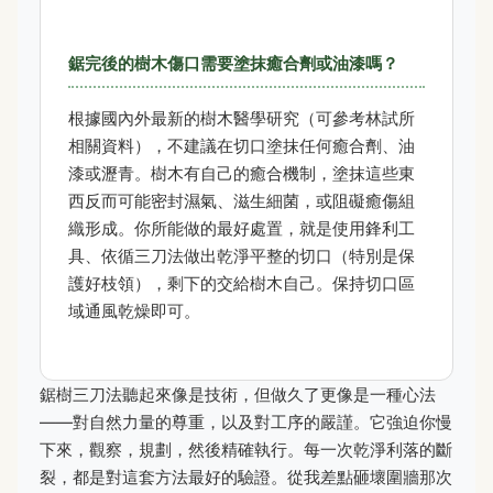
鋸完後的樹木傷口需要塗抹癒合劑或油漆嗎？
根據國內外最新的樹木醫學研究（可參考林試所
相關資料），不建議在切口塗抹任何癒合劑、油
漆或瀝青。樹木有自己的癒合機制，塗抹這些東
西反而可能密封濕氣、滋生細菌，或阻礙癒傷組
織形成。你所能做的最好處置，就是使用鋒利工
具、依循三刀法做出乾淨平整的切口（特別是保
護好枝領），剩下的交給樹木自己。保持切口區
域通風乾燥即可。
鋸樹三刀法聽起來像是技術，但做久了更像是一種心法
——對自然力量的尊重，以及對工序的嚴謹。它強迫你慢
下來，觀察，規劃，然後精確執行。每一次乾淨利落的斷
裂，都是對這套方法最好的驗證。從我差點砸壞圍牆那次