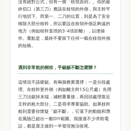
沒有絕對公式，但有一個「枝領原則」。你的最
終切口（第三刀）應該在枝領的外側，與主幹平
行地切下。而第一、二刀的位置，則是為了安全
移除大部分枝幹，所以要設在枝領外側足夠遠的
地方（例如枝幹直徑的3-4倍距離），以便操
作。重點是，最終不要留下任何一截在枝領外側
的短樁。
遇到非常粗的樹枝，手鋸鋸不斷怎麼辦？
這情況不該硬鋸。有兩個務實選擇：一是分段處
理。在枝幹更外側（例如離主幹1.5公尺處）先用
三刀法鋸掉末端，減輕重量後，再回頭處理靠近
主幹的粗大部分。二是尋求專業協助。如果枝幹
粗到需要你懷疑「鋸不斷」，它落下的動能和潛
在風險已超出一般DIY範圍。我接過不少求助電
話，都是屋主做到一半發現無法收尾。