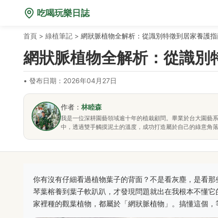
吃喝玩樂日誌
首頁
>
綠植筆記
>
網狀脈植物全解析：從識別特徵到居家養護指
網狀脈植物全解析：從識別
•
發布日期：2026年04月27日
作者：
林睦森
我是一位深耕園藝領域逾十年的植栽顧問。畢業於台大園藝
中，透過雙手觸摸泥土的溫度，成功打造屬於自己的綠意角
你有沒有仔細看過植物葉子的背面？不是看灰塵，是看那
琴葉榕養到葉子軟趴趴，才發現問題就出在我根本不懂它
家裡種的觀葉植物，都屬於「網狀脈植物」。搞懂這個，