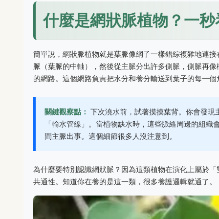
什麼是網狀脈植物？一秒
簡單說，網狀脈植物就是葉脈像網子一樣錯綜複雜地連接
脈（葉脈的中軸），然後從主脈分出許多側脈，側脈再像
的網路。這個網路負責把水分和養分輸送到葉子的每一個
關鍵觀察點：
下次澆水前，試著摸摸葉背。你會發現
「輸水管線」。當植物缺水時，這些脈絡周邊的組織
間主脈出事。這個細節很多人沒注意到。
為什麼要特別認識網狀脈？因為這類植物在演化上屬於「
共通性。知道你在養的是這一類，很多養護邏輯就通了。