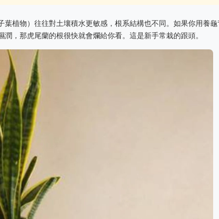
子葉植物）往往對土壤積水更敏感，根系結構也不同。如果你用養龜
濕潤，那虎尾蘭的根很快就會爛給你看。這是新手常栽的跟頭。