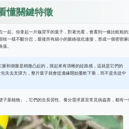
看懂關鍵特徵
在一起。你拿起一片龜背芋的葉子，對著光看，會看到一條比較粗的
樹枝一樣不斷分岔，最後所有細小的脈絡彼此連接，形成一個密密麻
角落。
主脈和側脈是稍微凸起的，摸起來有清晰的紋路感，這就是它們的
會先失去支撐力，整片葉子就會從邊緣開始萎軟下垂，而不是先從中
雙子葉植物」，它們的生長習性、養分需求甚至常見病蟲害，都有一