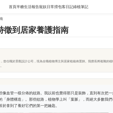
首頁
半糖生活報告
寵奴日常
揹包客日記
綠植筆記
南
特徵到居家養護指南
系，曾任職於景觀設計公司，現為全職植物博主與居家植栽佈置師。我擅長將複雜的植
落。
些像血管一樣分佈的紋路。我以前也覺得那只是裝飾，直到有次把一
的「身體構造」。那些紋路，植物學上叫「葉脈」，而絕大多數我們
等於拿到了養好它們的第一把鑰匙。