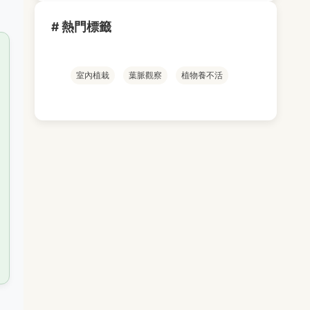
# 熱門標籤
室內植栽
葉脈觀察
植物養不活