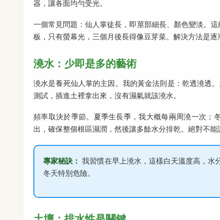
器，讓各面均勻受光。
一個常見問題：仙人掌徒長，即莖部細長、顏色變淡。這
板，只有螢幕光，三個月後長得像豆芽菜。解決方法是逐
澆水：少即是多的藝術
澆水是養死仙人掌的主因。我的黃金法則是：乾透澆透。
測試，插進土裡拿出來，沒有濕氣就該澆水。
頻率取決於季節。夏季生長季，我大概每兩周澆一次；
出，確保整個根區濕潤，然後讓多餘水分排乾。絕對不能
專家秘訣：
我習慣在早上澆水，這樣白天溫度高，水
冬天特別危險。
土壤：排水性是關鍵