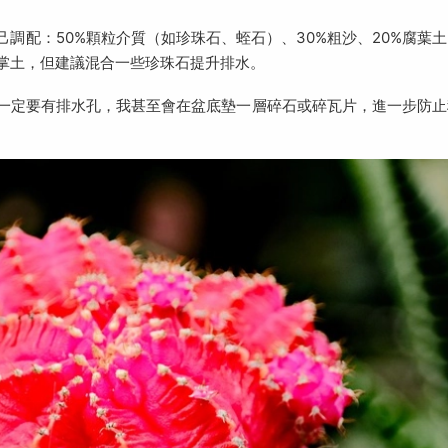
調配：50%顆粒介質（如珍珠石、蛭石）、30%粗沙、20%腐葉土
掌土，但建議混合一些珍珠石提升排水。
一定要有排水孔，我甚至會在盆底墊一層碎石或碎瓦片，進一步防止