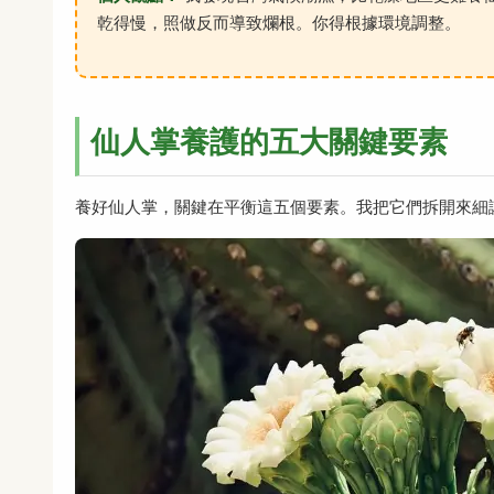
乾得慢，照做反而導致爛根。你得根據環境調整。
仙人掌養護的五大關鍵要素
養好仙人掌，關鍵在平衡這五個要素。我把它們拆開來細