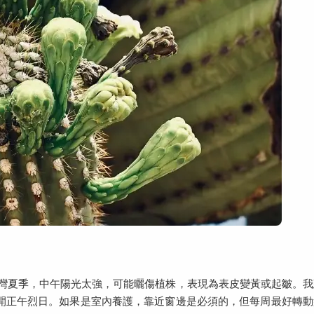
灣夏季，中午陽光太強，可能曬傷植株，表現為表皮變黃或起皺。我
避開正午烈日。如果是室內養護，靠近窗邊是必須的，但每周最好轉動