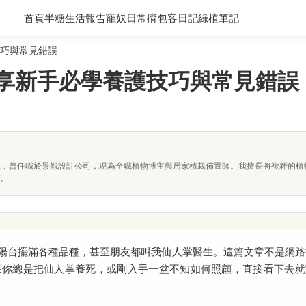
首頁
半糖生活報告
寵奴日常
揹包客日記
綠植筆記
技巧與常見錯誤
分享新手必學養護技巧與常見錯誤
系，曾任職於景觀設計公司，現為全職植物博主與居家植栽佈置師。我擅長將複雜的植
落。
陽台擺滿各種品種，甚至朋友都叫我仙人掌醫生。這篇文章不是網路
果你總是把仙人掌養死，或剛入手一盆不知如何照顧，直接看下去就