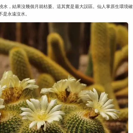
澆水，結果沒幾個月就枯萎。這其實是最大誤區。仙人掌原生環境確
不是永遠沒水。