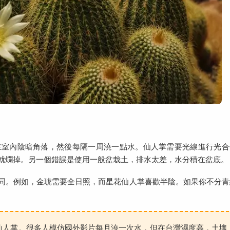
在室內陰暗角落，然後每隔一周澆一點水。仙人掌需要光線進行光合
就爛掉。另一個錯誤是使用一般盆栽土，排水太差，水分積在盆底。
同。例如，金琥需要全日照，而星花仙人掌喜歡半陰。如果你不分青
仙人掌。很多人模仿國外影片每月澆一次水，但在台灣濕度高，土壤