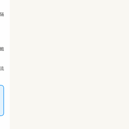
隔
籤
流