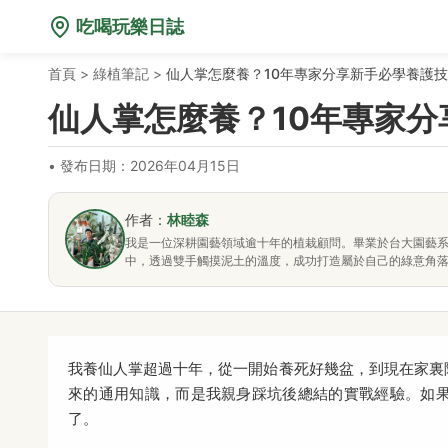
吃喝玩樂日誌
首頁
>
綠植筆記
>
仙人掌怎麼養？10年專家分享新手必學養護
仙人掌怎麼養？10年專家
•
發布日期：2026年04月15日
作者：
林睦森
我是一位深耕園藝領域逾十年的植栽顧問。畢業於台大園藝
中，透過雙手觸摸泥土的溫度，成功打造屬於自己的綠意角
我養仙人掌超過十年，從一開始養死好幾盆，到現在家裏
來的通用知識，而是我親身踩坑後總結的實戰經驗。如
了。