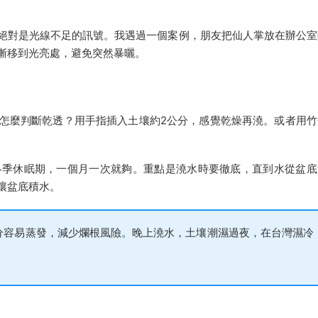
絕對是光線不足的訊號。我遇過一個案例，朋友把仙人掌放在辦公室
漸移到光亮處，避免突然暴曬。
怎麼判斷乾透？用手指插入土壤約2公分，感覺乾燥再澆。或者用竹
冬季休眠期，一個月一次就夠。重點是澆水時要徹底，直到水從盆底
讓盆底積水。
分容易蒸發，減少爛根風險。晚上澆水，土壤潮濕過夜，在台灣濕冷