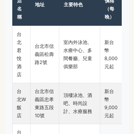
店
價格
地址
主要特色
名
（每
稱
晚）
台
北
室內外泳池、
新台
台北市信
君
水療中心、多
幣
義區松壽
悅
間餐廳、兒童
8,000
路2號
酒
俱樂部
元起
店
台
台北市信
新台
頂樓泳池、酒
北W
義區忠孝
幣
吧、時尚設
飯
東路五段
9,000
計、水療服務
店
10號
元起
台