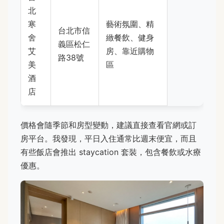
北
寒
藝術氛圍、精
台北市信
舍
緻餐飲、健身
義區松仁
艾
房、靠近購物
路38號
美
區
酒
店
價格會隨季節和房型變動，建議直接查看官網或訂
房平台。我發現，平日入住通常比週末便宜，而且
有些飯店會推出 staycation 套裝，包含餐飲或水療
優惠。