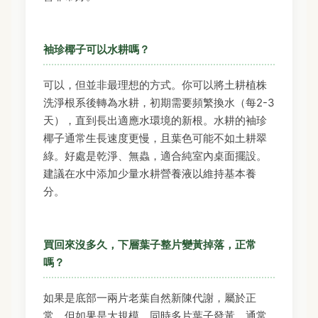
袖珍椰子可以水耕嗎？
可以，但並非最理想的方式。你可以將土耕植株
洗淨根系後轉為水耕，初期需要頻繁換水（每2-3
天），直到長出適應水環境的新根。水耕的袖珍
椰子通常生長速度更慢，且葉色可能不如土耕翠
綠。好處是乾淨、無蟲，適合純室內桌面擺設。
建議在水中添加少量水耕營養液以維持基本養
分。
買回來沒多久，下層葉子整片變黃掉落，正常
嗎？
如果是底部一兩片老葉自然新陳代謝，屬於正
常。但如果是大規模、同時多片葉子發黃，通常