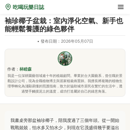
吃喝玩樂日誌
袖珍椰子盆栽：室內淨化空氣、新手也
能輕鬆養護的綠色夥伴
•
發布日期：2026年05月07日
作者：
林睦森
我是一位深耕園藝領域逾十年的植栽顧問。畢業於台大園藝系，曾任職於景
觀設計公司，現為全職植物博主與居家植栽佈置師。我擅長將複雜的植物生
理學轉化為淺顯易懂的照護指南，致力於協助城市居民在繁忙的生活中，透
過雙手觸摸泥土的溫度，成功打造屬於自己的綠意角落。
我書桌旁那盆袖珍椰子，陪我度過了三個年頭。從一開始
戰戰兢兢，怕水多又怕水少，到現在它茂盛得幾乎要溢出