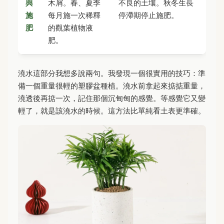
與
木屑。春、夏季
不良的土壤。秋冬生長
施
每月施一次稀釋
停滯期停止施肥。
肥
的觀葉植物液
肥。
澆水這部分我想多說兩句。我發現一個很實用的技巧：準
備一個重量很輕的塑膠盆種植。澆水前拿起來掂掂重量，
澆透後再掂一次，記住那個沉甸甸的感覺。等感覺它又變
輕了，就是該澆水的時候。這方法比單純看土表更準確。