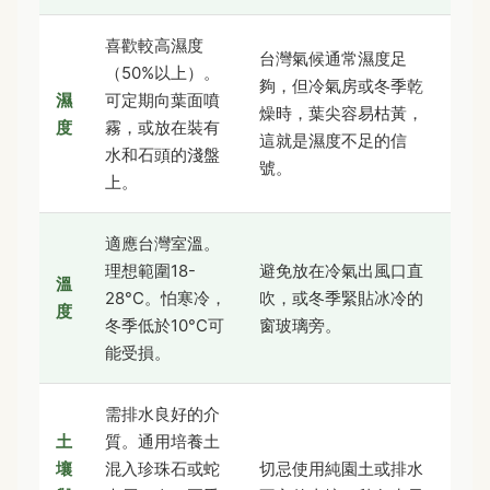
喜歡較高濕度
台灣氣候通常濕度足
（50%以上）。
夠，但冷氣房或冬季乾
濕
可定期向葉面噴
燥時，葉尖容易枯黃，
度
霧，或放在裝有
這就是濕度不足的信
水和石頭的淺盤
號。
上。
適應台灣室溫。
理想範圍18-
避免放在冷氣出風口直
溫
28°C。怕寒冷，
吹，或冬季緊貼冰冷的
度
冬季低於10°C可
窗玻璃旁。
能受損。
需排水良好的介
土
質。通用培養土
壤
混入珍珠石或蛇
切忌使用純園土或排水