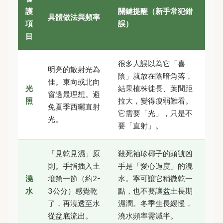
護
關鍵提醒（新手常犯錯
具體做法與頻率
項
誤）
目
很多人誤以為它「喜
明亮的散射光為
陰」就放在陰暗角落，
佳。東向或北向
光
結果植株徒長、葉間距
窗邊最理想。避
照
拉大，變得瘦弱難看。
免夏季西曬直射
它需要「光」，只是不
光。
要「直射」。
「見乾見濕」原
殺死袖珍椰子的頭號凶
則。手指插入土
手是「愛心過度」的澆
澆
壤第一節（約2-
水。寧可讓它稍微乾一
水
3公分）感覺乾
點，也不要讓盆土長期
了，再澆透至水
濕潤。冬季生長緩慢，
從盆底流出。
澆水頻率需減半。