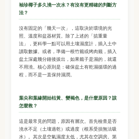
袖珍椰子多久澆一次水？有沒有更精確的判斷方
法？
沒有固定的「幾天一次」，這取決於環境的光
照、溫度和盆器材質。除了上述的「掂重量
法」，更科學一點可以用土壤濕度計，插入土中
讀取數據。或者，準備一根竹籤或烤肉籤，插入
盆土深處幾分鐘後拔出，如果籤子是濕的，就還
不用澆。核心原則是：確保盆土有乾濕循環的過
程，而不是一直保持濕潤。
葉尖和葉緣開始枯黃、變褐色，是什麼原因？該
怎麼救？
這是最常見的問題，原因有層次。首先檢查是否
澆水不足（土壤過乾）或過度（根系受損無法吸
水）。其次是空氣濕度太低，尤其在空調房。第