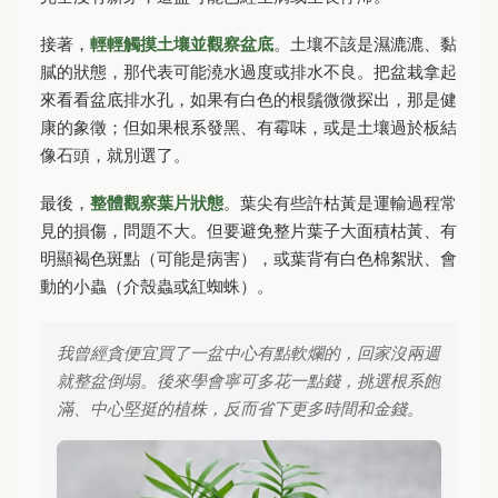
接著，
輕輕觸摸土壤並觀察盆底
。土壤不該是濕漉漉、黏
膩的狀態，那代表可能澆水過度或排水不良。把盆栽拿起
來看看盆底排水孔，如果有白色的根鬚微微探出，那是健
康的象徵；但如果根系發黑、有霉味，或是土壤過於板結
像石頭，就別選了。
最後，
整體觀察葉片狀態
。葉尖有些許枯黃是運輸過程常
見的損傷，問題不大。但要避免整片葉子大面積枯黃、有
明顯褐色斑點（可能是病害），或葉背有白色棉絮狀、會
動的小蟲（介殼蟲或紅蜘蛛）。
我曾經貪便宜買了一盆中心有點軟爛的，回家沒兩週
就整盆倒塌。後來學會寧可多花一點錢，挑選根系飽
滿、中心堅挺的植株，反而省下更多時間和金錢。