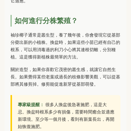
它適應。
如何進行分株繁殖？
袖珍椰子通常是叢生型，養了幾年後，你會發現它從基部
分蘗出新的小植株。換盆時，如果這些小苗已經有自己的
根系，可以用消毒過的利刀小心將其連根切離，分別種
植。這是獲得新植株最簡單的方法。
關於造型，如果你喜歡它茂密的叢生感，就讓它自然生
長。如果覺得某些老葉或過長的枝條影響美觀，可以從基
部將其修剪掉。修剪能促進新芽從基部萌發。
專家級提醒：
很多人換盆後急著施肥，這是大
忌。換盆時根系多少有損傷，需要時間癒合並適應
新環境。至少等一個月後，看到有新葉長出，再開
始恢復施肥。