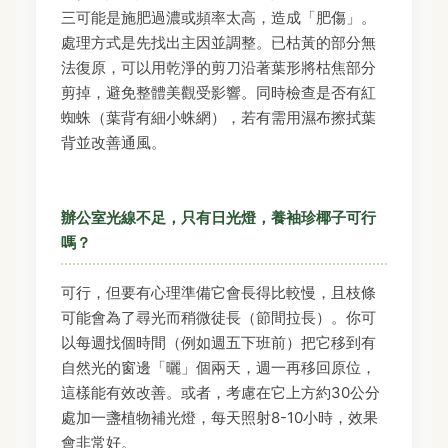
三可能是施肥過濃或頻率太高，造成「肥傷」。
處理方式是先找出主因並調整。已枯黃的部分無
法復原，可以用乾淨的剪刀沿著葉形將枯焦部分
剪掉，避免整體美觀受影響。同時檢查是否有紅
蜘蛛（葉背有細小蛛網），若有需用濕布擦拭葉
背並改善通風。
辦公室光線不足，只有日光燈，養袖珍椰子可行
嗎？
可行，但要有心理準備它會長得比較慢，且枝條
可能會為了尋光而稍微徒長（節間拉長）。你可
以每週找個時間（例如週五下班前）把它移到有
自然光的窗邊「曬」個兩天，週一再移回原位，
這樣能有效改善。或者，考慮在它上方約30公分
處加一盞植物補光燈，每天照射8-10小時，效果
會非常好。