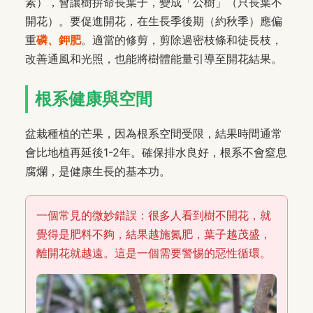
素），會讓樹拚命長葉子，變成「公樹」（只長葉不
開花）。要促進開花，在生長季後期（約秋季）應偏
重
磷、鉀肥
。適當的修剪，剪除過密枝條和徒長枝，
改善通風和光照，也能將樹體能量引導至開花結果。
根系健康與空間
盆栽種植的芒果，因為根系空間受限，結果時間通常
會比地植再延後1-2年。確保排水良好，根系不會窒息
腐爛，是健康生長的基本功。
一個常見的微妙錯誤：很多人看到樹不開花，就
覺得是肥料不夠，結果越施氮肥，葉子越茂盛，
離開花就越遠。這是一個需要警惕的惡性循環。