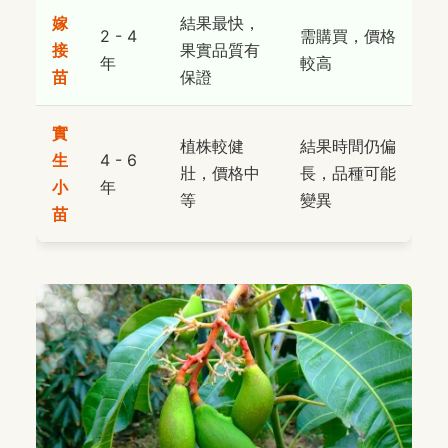
嫁
結果最快，
2 - 4
需購買，價格
接
果實品質有
年
較高
苗
保證
實
植株較健
結果時間仍偏
生
4 - 6
壯，價格中
長，品種可能
小
年
等
變異
苗