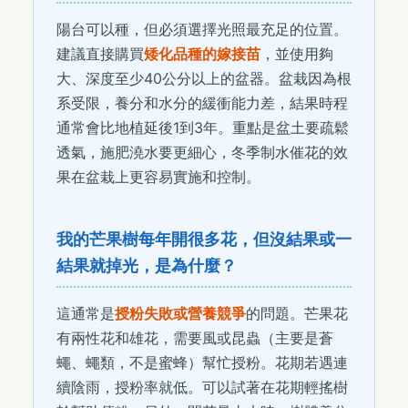
陽台可以種，但必須選擇光照最充足的位置。
建議直接購買
矮化品種的嫁接苗
，並使用夠
大、深度至少40公分以上的盆器。盆栽因為根
系受限，養分和水分的緩衝能力差，結果時程
通常會比地植延後1到3年。重點是盆土要疏鬆
透氣，施肥澆水要更細心，冬季制水催花的效
果在盆栽上更容易實施和控制。
我的芒果樹每年開很多花，但沒結果或一
結果就掉光，是為什麼？
這通常是
授粉失敗或營養競爭
的問題。芒果花
有兩性花和雄花，需要風或昆蟲（主要是蒼
蠅、蠅類，不是蜜蜂）幫忙授粉。花期若遇連
續陰雨，授粉率就低。可以試著在花期輕搖樹