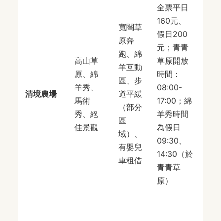
全票平日
號
160元、
建
寬闊草
假日200
自
原奔
元；青青
或
跑、綿
高山草
草原開放
乘
羊互動
原、綿
時間：
投
區、步
羊秀、
08:00-
運
清境農場
道平緩
馬術
17:00；綿
「
（部分
秀、絕
羊秀時間
中-
區
佳景觀
為假日
埔
域）、
09:30、
里-
有嬰兒
14:30（於
清
車租借
青青草
境
原）
路
線
於
「