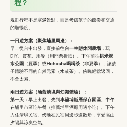
程？
規劃行程不是塞滿景點，而是考慮孩子的節奏和交通
的順暢度。
一日遊方案（聚焦埔里周邊）：
早上從台中出發，直接前往
台一生態休閒農場
，玩
DIY、賞花、用餐（用門票折抵）。下午前往
桃米親
水公園
（夏季）或
Hohocha喝喝茶
（非夏季），讓孩
子體驗不同的自然元素（水或茶）。傍晚輕鬆返回，
不會太累。
兩日遊方案（涵蓋清境與知識體驗）：
第一天：
早上出發，先到
車籠埔斷層保存園區
。中午
在埔里市區吃午餐（推薦埔里酒廠周邊小吃）。下午
入住清境民宿。傍晚在民宿周邊步道散步，享受高山
夕陽與涼爽空氣。