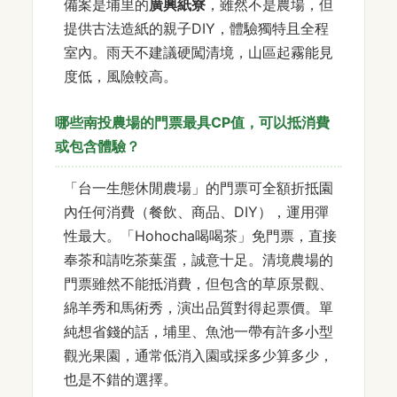
備案是埔里的
廣興紙寮
，雖然不是農場，但
提供古法造紙的親子DIY，體驗獨特且全程
室內。雨天不建議硬闖清境，山區起霧能見
度低，風險較高。
哪些南投農場的門票最具CP值，可以抵消費
或包含體驗？
「台一生態休閒農場」的門票可全額折抵園
內任何消費（餐飲、商品、DIY），運用彈
性最大。「Hohocha喝喝茶」免門票，直接
奉茶和請吃茶葉蛋，誠意十足。清境農場的
門票雖然不能抵消費，但包含的草原景觀、
綿羊秀和馬術秀，演出品質對得起票價。單
純想省錢的話，埔里、魚池一帶有許多小型
觀光果園，通常低消入園或採多少算多少，
也是不錯的選擇。