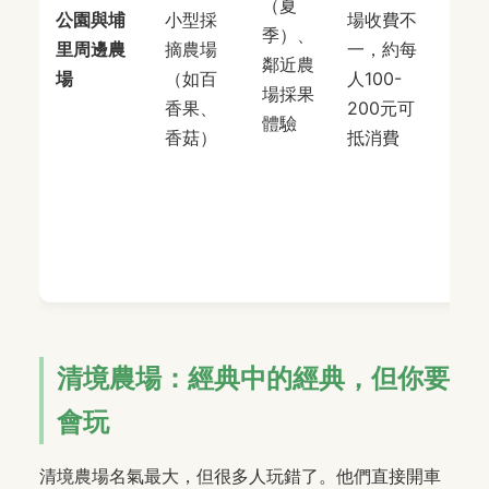
（夏
里
公園與埔
小型採
場收費不
季）、
中
里周邊農
摘農場
一，約每
鄰近農
心
場
（如百
人100-
場採果
串
香果、
200元可
體驗
周
香菇）
抵消費
小
特
農
遊
玩
清境農場：經典中的經典，但你要
會玩
清境農場名氣最大，但很多人玩錯了。他們直接開車