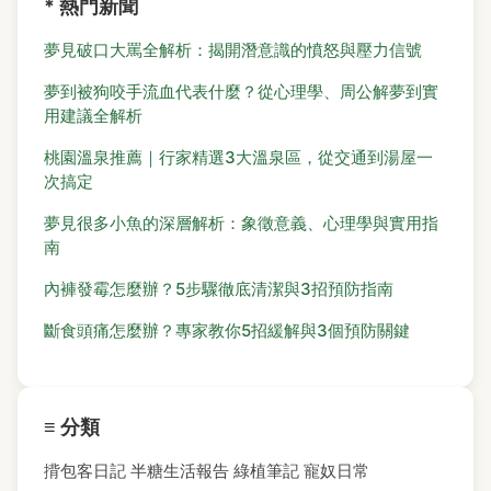
* 熱門新聞
夢見破口大罵全解析：揭開潛意識的憤怒與壓力信號
夢到被狗咬手流血代表什麼？從心理學、周公解夢到實
用建議全解析
桃園溫泉推薦｜行家精選3大溫泉區，從交通到湯屋一
次搞定
夢見很多小魚的深層解析：象徵意義、心理學與實用指
南
內褲發霉怎麼辦？5步驟徹底清潔與3招預防指南
斷食頭痛怎麼辦？專家教你5招緩解與3個預防關鍵
≡ 分類
揹包客日記
半糖生活報告
綠植筆記
寵奴日常