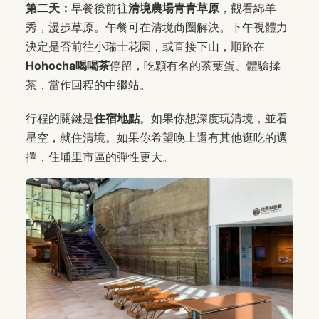
第二天：
早餐後前往
清境農場青青草原
，觀看綿羊
秀，漫步草原。午餐可在清境商圈解決。下午視體力
決定是否前往小瑞士花園，或直接下山，順路在
Hohocha喝喝茶
停留，吃顆有名的茶葉蛋、體驗揉
茶，當作回程的中繼站。
行程的關鍵是
住宿地點
。如果你想深度玩清境，並看
星空，就住清境。如果你希望晚上還有其他逛吃的選
擇，住埔里市區的彈性更大。