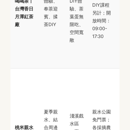
喝喝茶丨
體驗、
DIY體
DIY課程
36
台灣香日
奉茶迎
驗、茶
另計；開
號
月潭紅茶
賓、揉
葉蛋無
放時間：
前
廠
茶DIY
限吃、
09:00-
日
空間寬
17:30
潭
敞
中
順
遊
南
縣
里
桃
巷
夏季親
親水公園
淺溪戲
建
水、結
免門票；
水區
以
桃米親水
合周邊
各採摘農