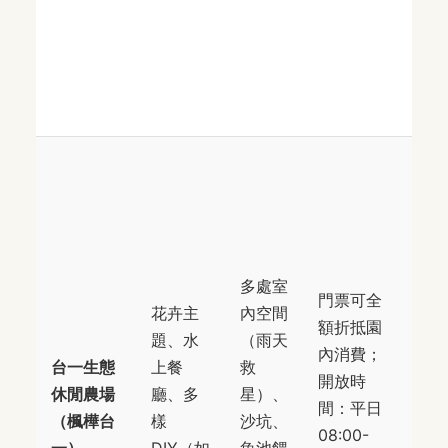
境
場
站
車
南
縣
里
中
路
多處室
門票可全
段
花卉主
內空間
額折抵園
176
題、水
（雨天
內消費；
號
台一生態
上餐
救
開放時
位
休閒農場
廳、多
星）、
間：平日
埔
（楓樺台
樣
沙坑、
08:00-
往
一）
DIY（如
魚池餵