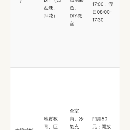
17:00，假
社
盆栽、
魚、
日08:00-
清
押花）
DIY教
17:30
的
室
邊
交
非
方
便
南
縣
山
集
路
全室
段
地質教
內、冷
門票50
34
育、巨
氣充
元；開放