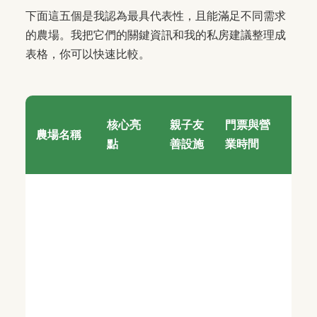
下面這五個是我認為最具代表性，且能滿足不同需求
的農場。我把它們的關鍵資訊和我的私房建議整理成
表格，你可以快速比較。
交
核心亮
親子友
門票與營
農場名稱
與
點
善設施
業時間
址
南
縣
愛
大
村
和
170