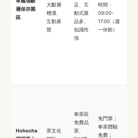
車籠埔斷
號
大斷層
足、互
時間：
層保存園
國
槽溝、
動式展
09:00-
區
3號
互動展
品多、
17:00（週
下
覽
知識性
一休館）
山
強
流
約5
分
車
程
南
縣
池
奉茶區
免門票；
魚
免費品
奉茶體驗
街
Hohocha
茶文化
茶、
免費；
44