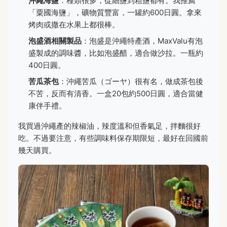
沖繩海鹽
：種類很多，從細鹽到粗鹽都有。我推薦
「粟國海鹽」，礦物質豐富，一罐約600日圓。拿來
烤肉或撒在水果上都很棒。
泡盛酒相關製品
：泡盛是沖繩特產酒，MaxValu有泡
盛製成的調味醬，比如泡盛醋，適合做沙拉。一瓶約
400日圓。
苦瓜茶包
：沖繩苦瓜（ゴーヤ）很有名，做成茶包後
不苦，反而有清香。一盒20包約500日圓，適合當健
康伴手禮。
我買過沖繩產的辣椒油，辣度溫和但香氣足，拌麵很好
吃。不過要注意，有些調味料保存期限短，最好在回國前
幾天購買。