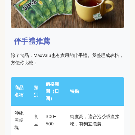
伴手禮推薦
除了食品，MaxValu也有實用的伴手禮。我整理成表格，
方便你比較：
價格範
商品
類
圍（日
特點
名稱
別
圓）
沖繩
食
300-
純度高，適合泡茶或直接
黑糖
品
500
吃，有獨立包裝。
塊