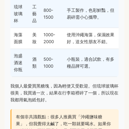
琉球
工
800-
手工製作，色彩鮮豔，但
玻璃
藝
1500
易碎需小心攜帶。
杯
品
海藻
美
1000-
使用沖繩海藻，保濕效果
面膜
妝
2000
好，送女性朋友不錯。
泡盛
酒
500-
小瓶裝，適合試飲，有多
酒迷
類
1000
種品牌可選。
你瓶
我個人最愛買黑糖塊，因為輕便又受歡迎。但琉球玻璃杯
很美，我買過一次，結果在行李箱裡碎了一個，所以現在
我都用氣泡紙包好。
有個非共識觀點：很多人推薦買「沖繩鹽味糖
果」，但我覺得太鹹了，吃一顆就要喝水。如果你