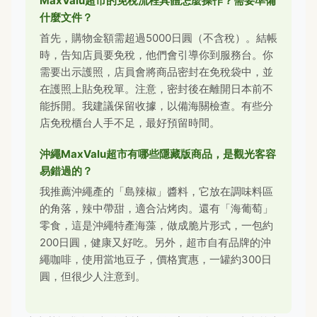
MaxValu超市的免稅流程具體怎麼操作？需要準備
什麼文件？
首先，購物金額需超過5000日圓（不含稅）。結帳
時，告知店員要免稅，他們會引導你到服務台。你
需要出示護照，店員會將商品密封在免稅袋中，並
在護照上貼免稅單。注意，密封後在離開日本前不
能拆開。我建議保留收據，以備海關檢查。有些分
店免稅櫃台人手不足，最好預留時間。
沖繩MaxValu超市有哪些隱藏版商品，是觀光客容
易錯過的？
我推薦沖繩產的「島辣椒」醬料，它放在調味料區
的角落，辣中帶甜，適合沾烤肉。還有「海葡萄」
零食，這是沖繩特產海藻，做成脆片形式，一包約
200日圓，健康又好吃。另外，超市自有品牌的沖
繩咖啡，使用當地豆子，價格實惠，一罐約300日
圓，但很少人注意到。