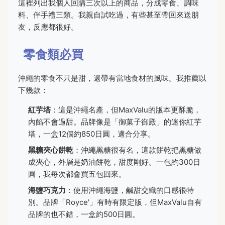
這裡列出我個人回購三次以上的商品，分成零食、調味
料、伴手禮三類。我親自試吃過，有些甚至帶回來送朋
友，反應都很好。
零食類必買
沖繩的零食不只是甜，還帶有當地食材的風味。我推薦以
下幾款：
紅芋塔
：這是沖繩名產，但MaxValu的版本更酥脆，
內餡不會過甜。品牌像是「御菓子御殿」的迷你紅芋
塔，一盒12個約850日圓，適合分享。
黑糖夾心餅乾
：沖繩黑糖很有名，這款餅乾把黑糖做
成夾心，外層是奶油餅乾，甜度剛好。一包約300日
圓，我每次都會買五包回來。
海鹽巧克力
：使用沖繩海鹽，鹹甜交織的口感很特
別。品牌「Royce'」有時有限定版，但MaxValu自有
品牌的也不錯，一盒約500日圓。