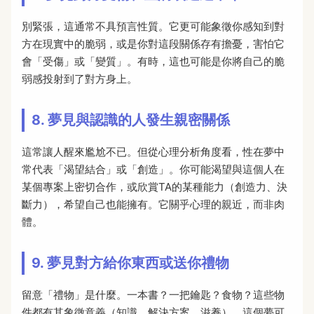
別緊張，這通常不具預言性質。它更可能象徵你感知到對
方在現實中的脆弱，或是你對這段關係存有擔憂，害怕它
會「受傷」或「變質」。有時，這也可能是你將自己的脆
弱感投射到了對方身上。
8. 夢見與認識的人發生親密關係
這常讓人醒來尷尬不已。但從心理分析角度看，性在夢中
常代表「渴望結合」或「創造」。你可能渴望與這個人在
某個專案上密切合作，或欣賞TA的某種能力（創造力、決
斷力），希望自己也能擁有。它關乎心理的親近，而非肉
體。
9. 夢見對方給你東西或送你禮物
留意「禮物」是什麼。一本書？一把鑰匙？食物？這些物
件都有其象徵意義（知識、解決方案、滋養）。這個夢可