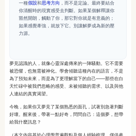
一種
假設
和
思考方向
，而不是定論。最終要結合
你清醒時的現實感受去判斷。如果某個解釋讓你
豁然開朗，觸動了你，那它對你就是有意義的；
如果感覺牽強，就放下它。別讓解夢成為新的壓
力源。
夢見認識的人，就像心靈深處傳來的一陣騷動。它不需要
被恐懼，也無需被神化。學會傾聽這種內在的語言，不是
為了預知未來，而是為了更理解當下的自己——那些在白
天忙碌中被我們忽略的感受、未被傾聽的需求、以及與他
人連結的真實渴望。
今晚，如果你又夢見了某個熟悉的面孔，試著別急著判斷
好壞。醒來後，帶著一點好奇，問問自己：這個夢，想帶
給我什麼訊息？
（本文內容基於心理學普遍觀點及個人經驗梳理，僅供參