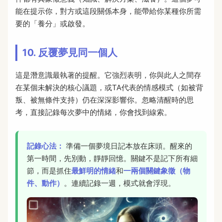
能在提示你，對方或這段關係本身，能帶給你某種你所需
要的「養分」或啟發。
10. 反覆夢見同一個人
這是潛意識最執著的提醒。它強烈表明，你與此人之間存
在某個未解決的核心議題，或TA代表的情感模式（如被背
叛、被無條件支持）仍在深深影響你。忽略清醒時的思
考，直接記錄每次夢中的情緒，你會找到線索。
記錄心法：
準備一個夢境日記本放在床頭。醒來的
第一時間，先別動，靜靜回憶。關鍵不是記下所有細
節，而是抓住
最鮮明的情緒
和
一兩個關鍵象徵（物
件、動作）
。連續記錄一週，模式就會浮現。