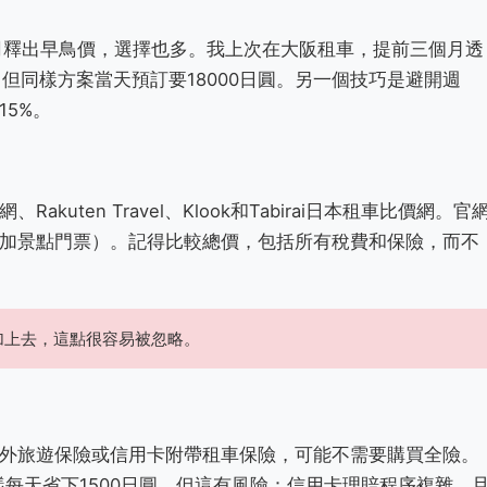
司釋出早鳥價，選擇也多。我上次在大阪租車，提前三個月透
00日圓，但同樣方案當天預訂要18000日圓。另一個技巧是避開週
5%。
ten Travel、Klook和Tabirai日本租車比價網。官
加景點門票）。記得比較總價，包括所有稅費和保險，而不
加上去，這點很容易被忽略。
外旅遊保險或信用卡附帶租車保險，可能不需要購買全險。
每天省下1500日圓。但這有風險：信用卡理賠程序複雜，