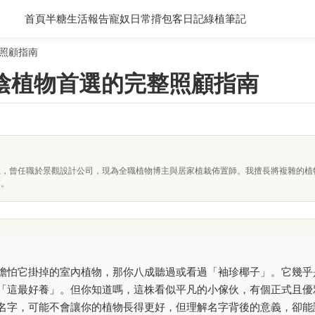
首頁
半糖生活報告
寵奴日常
揹包客日記
綠植筆記
照顧指南
陰植物首選的完整照顧指南
系，曾任職於景觀設計公司，現為全職植物博主與居家植栽佈置師。我擅長將複雜的植
落。
膽怕它掛掉的室內植物，那你八成聽過或看過「袖珍椰子」。它幾乎
「這最好養」。但你知道嗎，這株看似平凡的小傢伙，有個正式且優
名字，可能不會讓你的植物長得更好，但理解名字背後的意義，卻能