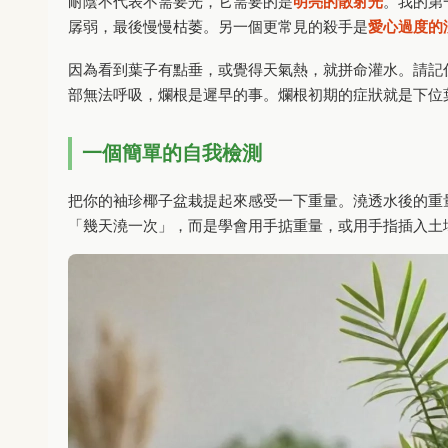
耐陰不代表不需要光，它需要的是
明亮的散射光
。我的第
孱弱，最後慢慢枯萎。另一個更常見的殺手是
愛心過度的
因為看到葉子有點垂，或覺得天氣熱，就拼命灌水。請記
部無法呼吸，爛根是遲早的事。爛根初期的症狀就是下位
一個簡單的自我檢測
把你的袖珍椰子盆栽提起來感受一下重量。澆透水後的重
「幾天澆一次」，而是學會用手掂重量，或用手指插入土