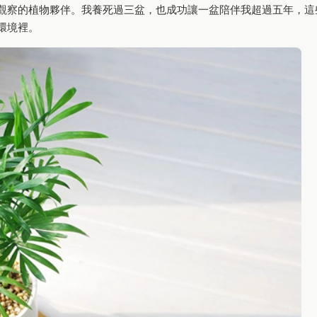
觀察的植物夥伴。我養死過三盆，也成功讓一盆陪伴我超過五年，這
環境裡。