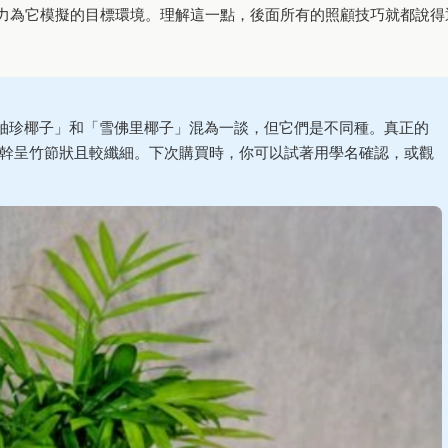
力為它模擬的目標環境。理解這一點，後面所有的照顧技巧就都說得
袖珍椰子」和「雪佛里椰子」混為一談，但它們是不同種。真正的
更細密、莖幹呈竹節狀且較纖細。下次購買時，你可以試著用學名確認，或觀