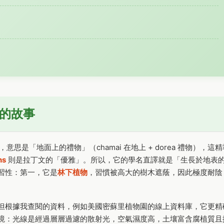
背後的故事
意思是「地面上的禮物」（chamai 在地上 + dorea 禮物），這精
ns
則是拉丁文的「優雅」。所以，它的學名直譯就是「生長於地表
習性：第一，它是
林下植物
，習慣被高大的樹木遮蔭，因此極度耐陰
但根據我查閱的資料，例如美國密蘇里植物園的線上資料庫，它更精
境：光線是經過層層過濾的散射光，空氣濕度高，土壤富含腐植質且