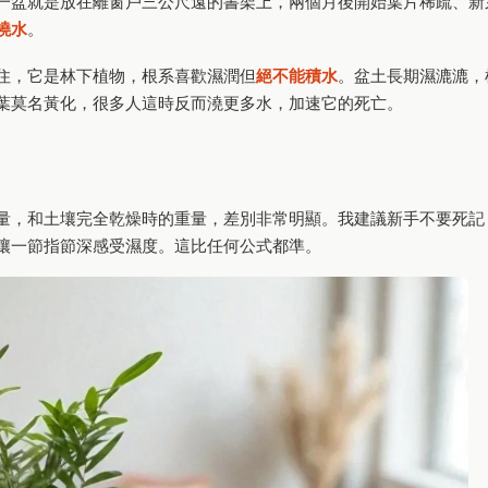
一盆就是放在離窗戶三公尺遠的書架上，兩個月後開始葉片稀疏、新
澆水
。
住，它是林下植物，根系喜歡濕潤但
絕不能積水
。盆土長期濕漉漉，
葉莫名黃化，很多人這時反而澆更多水，加速它的死亡。
量，和土壤完全乾燥時的重量，差別非常明顯。我建議新手不要死記
壤一節指節深感受濕度。這比任何公式都準。