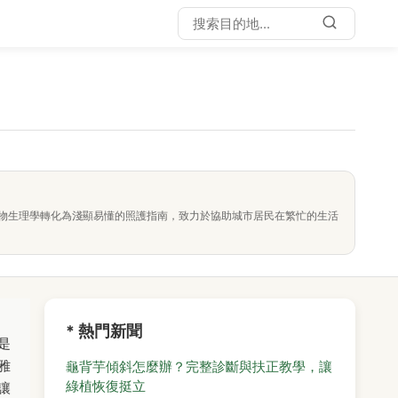
物生理學轉化為淺顯易懂的照護指南，致力於協助城市居民在繁忙的生活
* 熱門新聞
是
雅
龜背芋傾斜怎麼辦？完整診斷與扶正教學，讓
綠植恢復挺立
讓