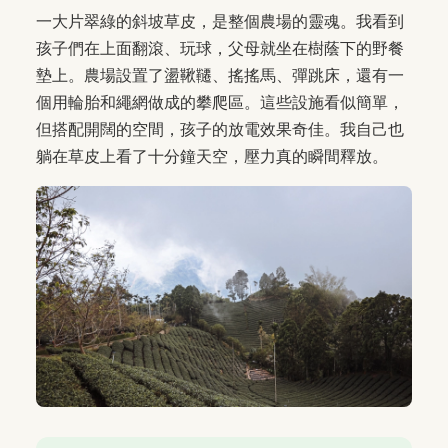
一大片翠綠的斜坡草皮，是整個農場的靈魂。我看到
孩子們在上面翻滾、玩球，父母就坐在樹蔭下的野餐
墊上。農場設置了盪鞦韆、搖搖馬、彈跳床，還有一
個用輪胎和繩網做成的攀爬區。這些設施看似簡單，
但搭配開闊的空間，孩子的放電效果奇佳。我自己也
躺在草皮上看了十分鐘天空，壓力真的瞬間釋放。