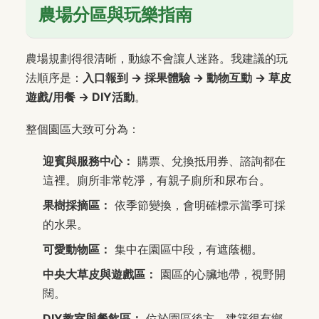
農場分區與玩樂指南
農場規劃得很清晰，動線不會讓人迷路。我建議的玩
法順序是：
入口報到 → 採果體驗 → 動物互動 → 草皮
遊戲/用餐 → DIY活動
。
整個園區大致可分為：
迎賓與服務中心：
購票、兌換抵用券、諮詢都在
這裡。廁所非常乾淨，有親子廁所和尿布台。
果樹採摘區：
依季節變換，會明確標示當季可採
的水果。
可愛動物區：
集中在園區中段，有遮蔭棚。
中央大草皮與遊戲區：
園區的心臟地帶，視野開
闊。
DIY教室與餐飲區：
位於園區後方，建築很有鄉