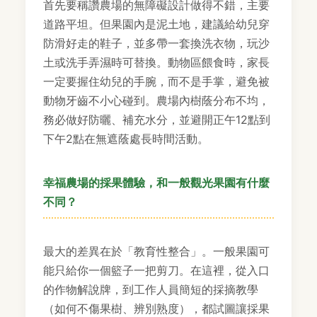
首先要稱讚農場的無障礙設計做得不錯，主要
道路平坦。但果園內是泥土地，建議給幼兒穿
防滑好走的鞋子，並多帶一套換洗衣物，玩沙
土或洗手弄濕時可替換。動物區餵食時，家長
一定要握住幼兒的手腕，而不是手掌，避免被
動物牙齒不小心碰到。農場內樹蔭分布不均，
務必做好防曬、補充水分，並避開正午12點到
下午2點在無遮蔭處長時間活動。
幸福農場的採果體驗，和一般觀光果園有什麼
不同？
最大的差異在於「教育性整合」。一般果園可
能只給你一個籃子一把剪刀。在這裡，從入口
的作物解說牌，到工作人員簡短的採摘教學
（如何不傷果樹、辨別熟度），都試圖讓採果