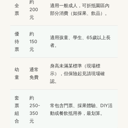
約
全
適用一般成人，可折抵園區內
200
票
部分消費（如採果、飲品）。
元
優
約
適用孩童、學生、65歲以上長
待
150
者。
票
元
身高未滿某標準（現場標
幼
通常
示），但保險起見請現場確
童
免費
認。
套
約
票
250-
常包含門票、採果體驗、DIY活
組
350
動或餐飲抵用券，最划算。
合
元