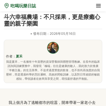
吃喝玩樂日誌
斗六幸福農場：不只採果，更是療癒心
靈的親子樂園
•
發布日期：2026年05月16日
作者：
夏禾
我是夏禾，一名擁有十年資歷的資深營養師與體態管理教練。在長年的臨床
諮詢與訓練實務中，我發現「極端」往往是健康的敵人，因此致力於推廣
「半糖主義」的生活美學。不追求過度禁慾的飲食，也不崇尚高強度的自我
壓榨，而是透過科學的烹飪邏輯、高效的間歇訓練，以及對日常細節的敏銳
感知，帶領讀者在效率與享受之間，尋找最舒適的平衡點。
我上個月為了逃離都市的喧囂，開車帶著一家老小去