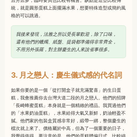
且分店多，臨時要買也比較有機會。缺點是造型比較傳
統，就是圓形蛋糕上面擺滿水果，想要特殊造型或簡約風
格的可以跳過。
我後來發現，法雅之所以受長輩歡迎，除了口味，
還有他們的蠟燭、紙盤、提袋都準備得非常齊全，
不用另外張羅，對主辦慶生的人來說省事很多。
3. 月之戀人：慶生儀式感的代名詞
如果你要的是一個「從打開盒子就充滿驚喜」的生日蛋
糕，我會推薦你去台灣大道二段的月之戀人。他們的招牌
「長崎蜂蜜蛋糕」本身就是一個精緻的禮品。我買過他們
的「水果奶油蛋糕」，水果給得大氣又新鮮，奶油輕盈不
膩。他們家的包裝盒質感非常好，緞帶一綁，整個慶生的
檔次就上來了。價格屬於中高，但為了一個重要的日子，
我覺得值得。要注意的是，他們的蛋糕體偏日式，比較綿