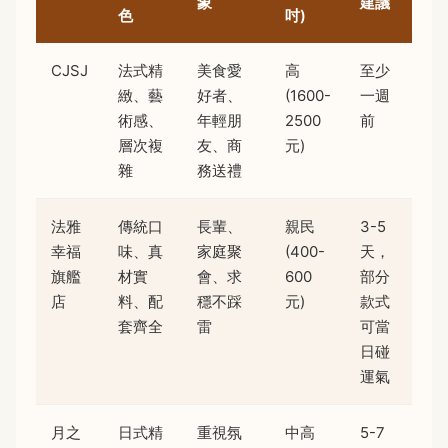
象
建議
色
吋)
CJSJ
法式精
美食愛
高
至少
緻、藝
好者、
(1600-
一週
術感、
年輕朋
2500
前
層次複
友、商
元)
雜
務送禮
法雅
傳統口
長輩、
親民
3-5
幸福
味、真
家庭聚
(400-
天，
旗艦
材實
會、求
600
部分
店
料、配
穩不踩
元)
款式
套齊全
雷
可當
日碰
運氣
月之
日式精
重視氛
中高
5-7