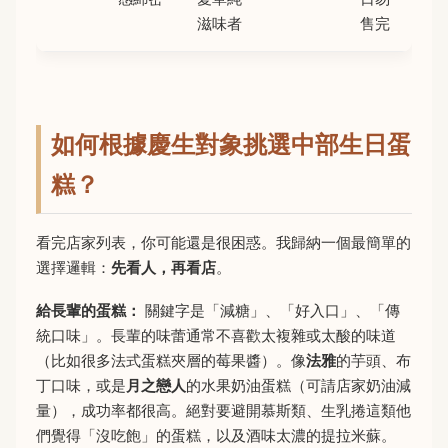
滋味者
售完
如何根據慶生對象挑選中部生日蛋
糕？
看完店家列表，你可能還是很困惑。我歸納一個最簡單的
選擇邏輯：
先看人，再看店
。
給長輩的蛋糕：
關鍵字是「減糖」、「好入口」、「傳
統口味」。長輩的味蕾通常不喜歡太複雜或太酸的味道
（比如很多法式蛋糕夾層的莓果醬）。像
法雅
的芋頭、布
丁口味，或是
月之戀人
的水果奶油蛋糕（可請店家奶油減
量），成功率都很高。絕對要避開慕斯類、生乳捲這類他
們覺得「沒吃飽」的蛋糕，以及酒味太濃的提拉米蘇。