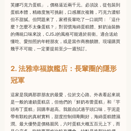
芙娜巧克力蛋糕」，價格逼近兩千元。必須說，從包裝到
蛋糕本體，精緻度無可挑剔，口感層次複雜，巧克力濃郁
但不甜膩。但問題來了，家裡長輩吃了一口就問：「這什
麼？怎麼不太像蛋糕？」對習慣海綿蛋糕體、鮮奶油裝飾
的傳統口味來說，CJSJ的風格可能過於前衛。適合送給
懂吃、愛拍照的年輕朋友，或是當作商務饋贈。現場購買
幾乎不可能，一定要提前至少一週預訂。
2. 法雅幸福旗艦店：長輩圈的隱形
冠軍
這家是我媽那群朋友的最愛，位於文心路。外表看起來就
是一般的連鎖蛋糕店，但他們的「鮮奶布蕾蛋糕」和「芋
頭布丁蛋糕」回購率超高。我親自試過芋頭口味，芋泥是
帶有顆粒的真材實料，甜度控制得剛剛好，海綿蛋糕體濕
潤。最大優勢是價格親民，六吋蛋糕大概五百元上下，而