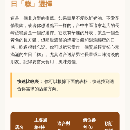
日「糕」選擇
這是一個非典型的推薦。如果壽星不愛吃鮮奶油、不愛花
俏裝飾，或者你想送點不一樣的，台中中區這家老店的長
崎蛋糕會是一個好選擇。它沒有華麗的外表，就是一個金
黃色的長方體，但那股濃郁的蜂蜜香氣和濕潤綿密的口
感，吃過很難忘記。你可以把它當作一個質感樸實卻心意
滿滿的生日「糕」。尤其適合送給男性長輩或口味清淡的
朋友。記得要當天食用，風味最佳。
快速比較表：
你可以根據下面的表格，快速找到適
合你需求的店舖方向。
主要風
價位參
適合對
預訂
店名
格/特
考 (6