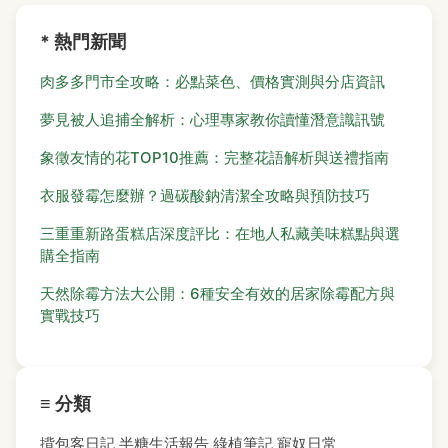
* 熱門新聞
肉多多門市全攻略：必點菜色、價格實測與分店資訊
夢見被人追捕全解析：心理專家教你讀懂潛意識訊號
象徵友情的花TOP10推薦：完整花語解析與送禮指南
衣服發霉怎麼辦？過碳酸鈉清潔全攻略與預防技巧
三重重新路蛋糕店深度評比：在地人私藏美味糕點與選
購全指南
天然除霉方法大公開：6種安全有效的居家除霉配方與
實戰技巧
≡ 分類
揹包客日記
半糖生活報告
綠植筆記
寵奴日常