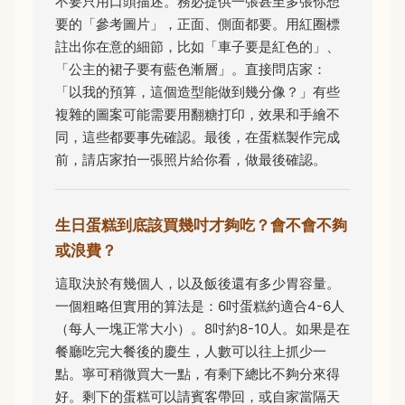
不要只用口頭描述。務必提供一張甚至多張你想
要的「參考圖片」，正面、側面都要。用紅圈標
註出你在意的細節，比如「車子要是紅色的」、
「公主的裙子要有藍色漸層」。直接問店家：
「以我的預算，這個造型能做到幾分像？」有些
複雜的圖案可能需要用翻糖打印，效果和手繪不
同，這些都要事先確認。最後，在蛋糕製作完成
前，請店家拍一張照片給你看，做最後確認。
生日蛋糕到底該買幾吋才夠吃？會不會不夠
或浪費？
這取決於有幾個人，以及飯後還有多少胃容量。
一個粗略但實用的算法是：6吋蛋糕約適合4-6人
（每人一塊正常大小）。8吋約8-10人。如果是在
餐廳吃完大餐後的慶生，人數可以往上抓少一
點。寧可稍微買大一點，有剩下總比不夠分來得
好。剩下的蛋糕可以請賓客帶回，或自家當隔天