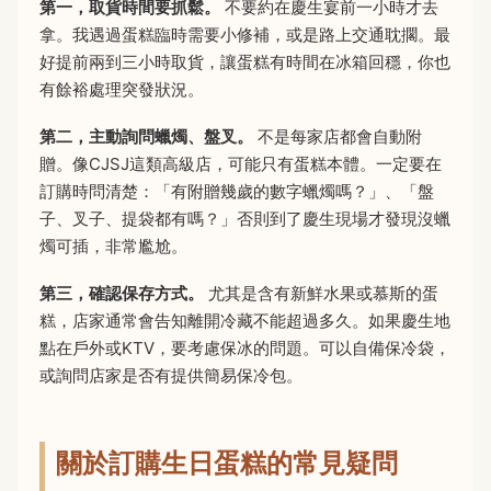
第一，取貨時間要抓鬆。
不要約在慶生宴前一小時才去
拿。我遇過蛋糕臨時需要小修補，或是路上交通耽擱。最
好提前兩到三小時取貨，讓蛋糕有時間在冰箱回穩，你也
有餘裕處理突發狀況。
第二，主動詢問蠟燭、盤叉。
不是每家店都會自動附
贈。像CJSJ這類高級店，可能只有蛋糕本體。一定要在
訂購時問清楚：「有附贈幾歲的數字蠟燭嗎？」、「盤
子、叉子、提袋都有嗎？」否則到了慶生現場才發現沒蠟
燭可插，非常尷尬。
第三，確認保存方式。
尤其是含有新鮮水果或慕斯的蛋
糕，店家通常會告知離開冷藏不能超過多久。如果慶生地
點在戶外或KTV，要考慮保冰的問題。可以自備保冷袋，
或詢問店家是否有提供簡易保冷包。
關於訂購生日蛋糕的常見疑問