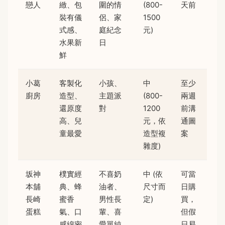
戀人
緻、包
圍的情
(800-
天前
裝有儀
侶、家
1500
式感、
庭紀念
元)
水果新
日
鮮
小葛
客製化
小孩、
中
至少
廚房
造型、
主題派
(800-
兩週
還原度
對
1200
前溝
高、兒
元，依
通圖
童最愛
造型複
案
雜度)
坂神
樸實經
不喜奶
中 (依
可當
本舖
典、蜂
油者、
尺寸而
日購
長崎
蜜香
男性長
定)
買，
蛋糕
氣、口
輩、喜
但假
感綿密
愛單純
日易