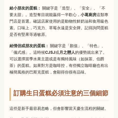
給小朋友的蛋糕：
關鍵字是「造型」、「安全」、「不
要太甜」。造型奪目就能贏得一半歡心，
小葛廚房
這類專
門店是首選。確認店家使用的是動物性鮮奶油和食用級色
素。口味上，巧克力、草莓永遠是安全牌。記得詢問蛋糕
是否有堅果等過敏原。
給情侶或朋友的蛋糕：
關鍵字是「顏值」、「特色」、
「儀式感」。這時候
CJSJ
或
月之戀人
的優勢就出來了。
可以選擇當季水果主題或是有獨特風味（如抹茶、伯爵
茶）的蛋糕。如果對方是咖啡控，有些獨立咖啡廳也有出
極簡風格的巴斯克蛋糕，會顯得你很有品味。
訂購生日蛋糕必須注意的三個細節
這些是新手最容易忽略，但會影響當天慶生流程的關鍵。