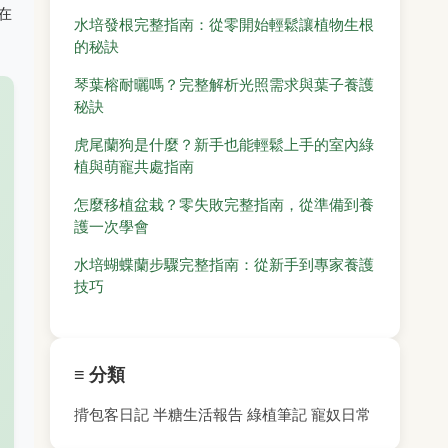
在
水培發根完整指南：從零開始輕鬆讓植物生根
的秘訣
琴葉榕耐曬嗎？完整解析光照需求與葉子養護
秘訣
虎尾蘭狗是什麼？新手也能輕鬆上手的室內綠
植與萌寵共處指南
怎麼移植盆栽？零失敗完整指南，從準備到養
護一次學會
水培蝴蝶蘭步驟完整指南：從新手到專家養護
技巧
≡ 分類
揹包客日記
半糖生活報告
綠植筆記
寵奴日常