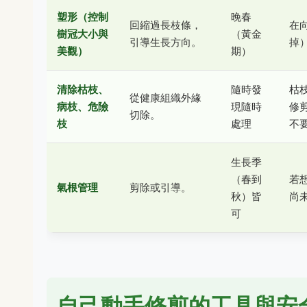
塑形（控制
晚春
回縮過長枝條，
在
樹冠大小與
（黃金
引導生長方向。
掉
美觀）
期）
清除枯枝、
隨時發
枯
從健康組織外緣
病枝、危險
現隨時
修
切除。
枝
處理
不
生長季
（春到
若
氣根管理
剪除或引導。
秋）皆
尚
可
自己動手修剪的工具與安