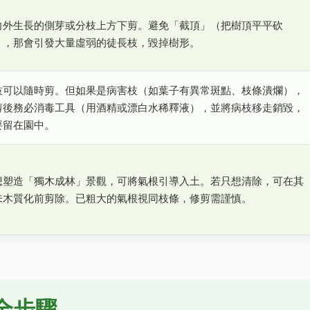
向外生長的側芽或分枝上方下剪。避免「截頂」（把樹頂平平砍
），那會引發大量虛弱的徒長枝，毀掉樹形。
枝可以隨時剪。但如果是病害枝（如葉子有異常斑點、枝條潰爛），
剪後務必消毒工具（用酒精或漂白水稀釋液），並將病枝移走銷毀，
要留在園中。
想塑造「獨木成林」景觀，可將氣根引導入土。若只想清除，可在其
未木質化前剪除。已粗大的氣根視同枝條，修剪需謹慎。
全步驟