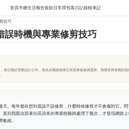
首頁
半糖生活報告
寵奴日常
揹包客日記
綠植筆記
剪技巧
錯誤時機與專業修剪技巧
系，曾任職於景觀設計公司，現為全職植物博主與居家植栽佈置師。我擅長將複雜的植
落。
邊天。每年都在想到底該不該修剪，什麼時候修剪才不會傷到它。問
。直到我親自跟著社區請來的專業樹藝師處理了幾次，才發現網路上
帶氣候。