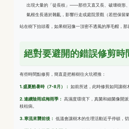
出現大量的「徒長枝」——那些又直又長、破壞樹形
氣根生長過於雜亂，影響行走或庭院景觀（若想保留
站在樹下抬頭看，如果樹冠像一頂密不透風的厚毛帽，那
絕對要避開的錯誤修剪時
有些時間點修剪，簡直是把榕樹往火坑裡推：
1. 盛夏酷暑時（7-8月）：
如前所述，此時修剪如同讓樹
2. 連續陰雨或梅雨季：
高濕度環境下，真菌和細菌像開派
枝枯病。
3. 寒流來襲前後：
低溫會讓樹木的生理活動近乎停頓，切