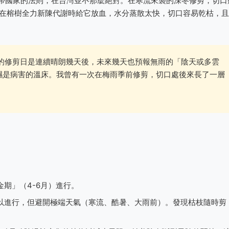
帶國家的法則，在台灣並不那麼絕對。在寒流來襲的深冬修剪，切口
像在榕樹全力新陳代謝時給它放血，水分蒸散太快，切口容易乾枯，且
的修剪日是連續晴朗幾天後，未來幾天也預報無雨的「陰天或多雲
濕是病害的溫床。我曾有一次在梅雨季前修剪，切口處後來長了一層
期」（4-6月）進行。
以進行，但避開極端天氣（寒流、酷暑、大雨前）。發現枯枝隨時剪