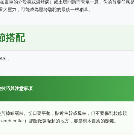
如嚴重的介殼蟲或煤煙病）或土壤問題而奄奄一息，你的首要任務
重大壓力，可能成為壓垮駱駝的最後一根稻草。
節搭配
差別。
鍵技巧與注意事項
先剪掉細弱枝。切口要平整，貼近主幹或母枝，但不要傷到枝條領
ranch collar）那圈微微隆起的地方，那是樹木自癒的關鍵。