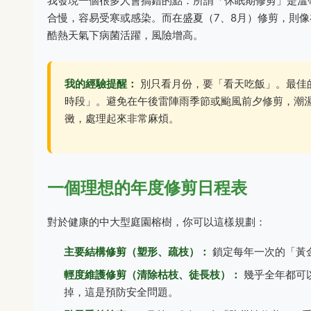
我發現一個很多人會搞錯的點：所謂「休眠期修剪」是溫
合慢，容易受寒或感染。而在盛夏（7、8月）修剪，則
酷熱天氣下病菌活躍，風險增高。
我的經驗提醒：
別只看月份，要「看天吃飯」。最佳
時段」。避免在午後雷陣雨季節或颱風前夕修剪，潮
黴，處理起來非常麻煩。
一個理想的年度修剪日程表
對於健康的中大型庭園榕樹，你可以這樣規劃：
主要結構修剪（塑形、疏枝）：
鎖定每年一次的「黃金
輕度維護修剪（清除枯枝、徒長枝）：
幾乎全年都可
掉，這是預防安全問題。