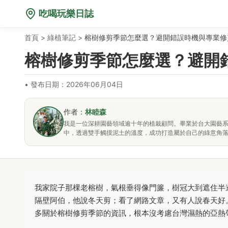
吃喝玩樂日誌
首頁
>
綠植筆記
>
榕樹修剪季節怎麼選？避開錯誤時機與專業修
榕樹修剪季節怎麼選？避開
•
發布日期：2026年06月04日
作者：
林睦森
我是一位深耕園藝領域逾十年的植栽顧問。畢業於台大園藝
中，透過雙手觸摸泥土的溫度，成功打造屬於自己的綠意角
我家院子那棵老榕樹，氣根垂得像門簾，樹冠大到遮住半
隔壁阿伯，他說冬天剪；看了網路文章，又有人說春天好
多關於榕樹修剪季節的資訊，根本沒考慮台灣濕熱的亞熱