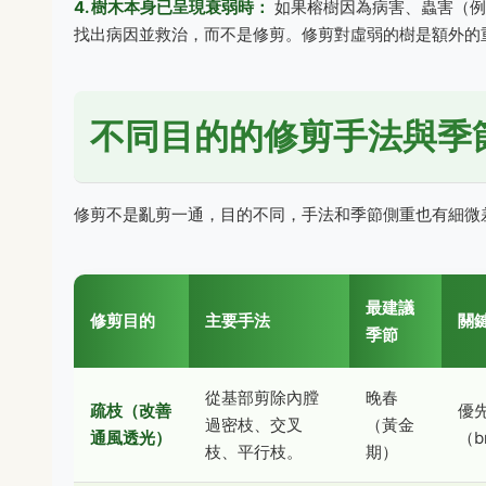
4. 樹木本身已呈現衰弱時：
如果榕樹因為病害、蟲害（例
找出病因並救治，而不是修剪。修剪對虛弱的樹是額外的
不同目的的修剪手法與季
修剪不是亂剪一通，目的不同，手法和季節側重也有細微
最建議
修剪目的
主要手法
關
季節
從基部剪除內膛
晚春
疏枝（改善
優
過密枝、交叉
（黃金
通風透光）
（b
枝、平行枝。
期）