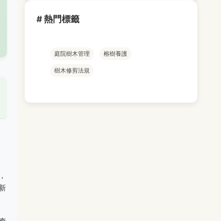
# 熱門標籤
庭院樹木管理
榕樹養護
樹木修剪法規
，
新