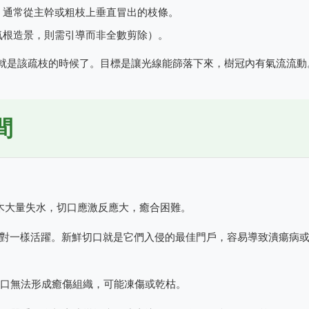
、通常從主幹或粗枝上垂直冒出的枝條。
氣根造景，則需引導而非全數剪除）。
就是該疏枝的時候了。目標是讓光線能篩落下來，樹冠內有氣流流動
間
木大量失水，切口應激反應大，癒合困難。
對一樣活躍。新鮮切口就是它們入侵的最佳門戶，容易導致潰瘍病
口無法形成癒傷組織，可能凍傷或乾枯。