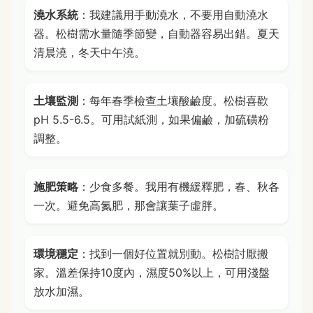
澆水系統
：我建議用手動澆水，不要用自動澆水
器。松樹需水量隨季節變，自動器容易出錯。夏天
清晨澆，冬天中午澆。
土壤監測
：每年春季檢查土壤酸鹼度。松樹喜歡
pH 5.5-6.5。可用試紙測，如果偏鹼，加硫磺粉
調整。
施肥策略
：少食多餐。我用有機緩釋肥，春、秋各
一次。避免高氮肥，那會讓葉子虛胖。
環境穩定
：找到一個好位置就別動。松樹討厭搬
家。溫差保持10度內，濕度50%以上，可用淺盤
放水加濕。