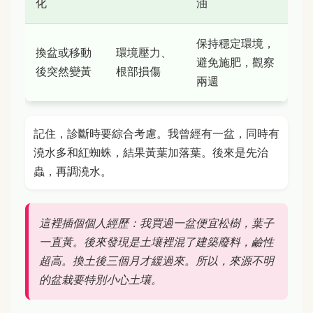
化
油
保持穩定環境，
換盆或移動
環境壓力、
避免施肥，觀察
後突然變黃
根部損傷
兩週
記住，診斷時要綜合考慮。我曾經有一盆，同時有
澆水多和紅蜘蛛，結果黃葉加落葉。後來是先治
蟲，再調澆水。
這裡插個個人經歷：我買過一盆便宜松樹，葉子
一直黃。後來發現是土壤裡混了建築廢料，鹼性
超高。換土後三個月才緩過來。所以，來源不明
的盆栽要特別小心土壤。