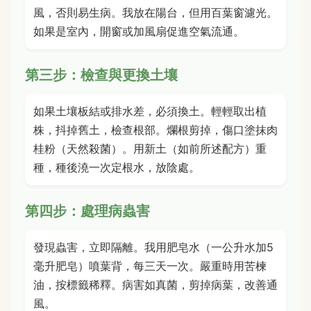
風，否則易生病。我放在陽台，但用百葉窗濾光。
如果是室內，開窗或加風扇促進空氣流通。
第三步：檢查與更換土壤
如果土壤板結或排水差，必須換土。輕輕取出植
株，抖掉舊土，檢查根部。爛根剪掉，傷口塗抹肉
桂粉（天然殺菌）。用新土（如前所述配方）重
種，種後澆一次定根水，放陰處。
第四步：處理病蟲害
發現蟲害，立即隔離。我用肥皂水（一公升水加5
毫升肥皂）噴葉背，每三天一次。嚴重時用苦楝
油，按標籤稀釋。病害如真菌，剪掉病葉，改善通
風。