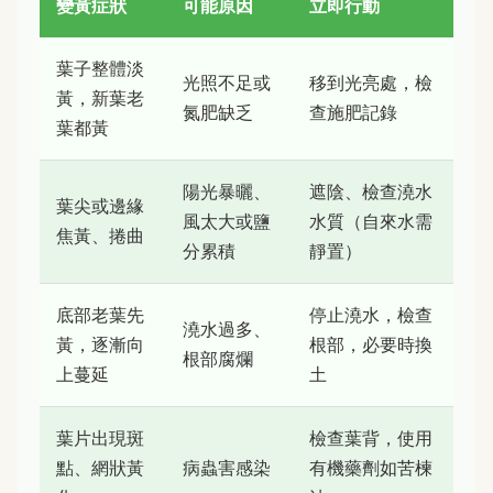
變黃症狀
可能原因
立即行動
葉子整體淡
光照不足或
移到光亮處，檢
黃，新葉老
氮肥缺乏
查施肥記錄
葉都黃
陽光暴曬、
遮陰、檢查澆水
葉尖或邊緣
風太大或鹽
水質（自來水需
焦黃、捲曲
分累積
靜置）
底部老葉先
停止澆水，檢查
澆水過多、
黃，逐漸向
根部，必要時換
根部腐爛
上蔓延
土
葉片出現斑
檢查葉背，使用
點、網狀黃
病蟲害感染
有機藥劑如苦楝