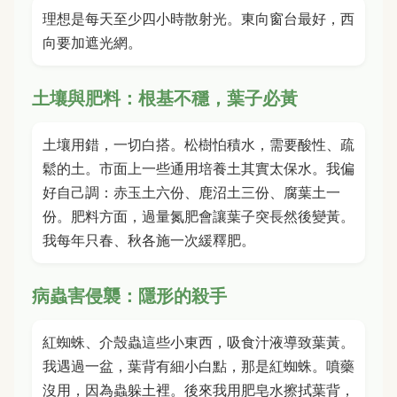
理想是每天至少四小時散射光。東向窗台最好，西
向要加遮光網。
土壤與肥料：根基不穩，葉子必黃
土壤用錯，一切白搭。松樹怕積水，需要酸性、疏
鬆的土。市面上一些通用培養土其實太保水。我偏
好自己調：赤玉土六份、鹿沼土三份、腐葉土一
份。肥料方面，過量氮肥會讓葉子突長然後變黃。
我每年只春、秋各施一次緩釋肥。
病蟲害侵襲：隱形的殺手
紅蜘蛛、介殼蟲這些小東西，吸食汁液導致葉黃。
我遇過一盆，葉背有細小白點，那是紅蜘蛛。噴藥
沒用，因為蟲躲土裡。後來我用肥皂水擦拭葉背，