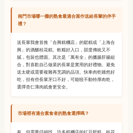
南門市場哪一攤的熟食最適合當作送給長輩的伴手
禮？
送長輩我會首推「合興糕糰店」的鬆糕或「上海合
興」的酒釀桂花糕。軟糯好入口，甜度傳統又不
膩，包裝也體面。其次是「萬有全」的臘腸肝腸組
合，對喜歡自己做菜的長輩是實用的好禮物。避免
送太硬或需要複雜再烹調的品項。快車肉乾雖然好
吃，但有些長輩牙口不好，可能咬不動特厚肉乾，
選擇杏仁薄肉紙會更安全。
市場裡有適合素食者的熟食選擇嗎？
有，但需要仔細找。許多糕糰店的紅豆鬆糕、桂花