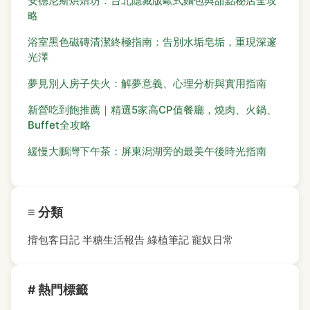
安德尼斯烘焙坊：台北隱藏版歐式麵包與甜點秘店全攻
略
浴室黑色磁磚清潔終極指南：告別水垢皂垢，重現深邃
光澤
夢見別人房子失火：解夢意義、心理分析與實用指南
新營吃到飽推薦｜精選5家高CP值餐廳，燒肉、火鍋、
Buffet全攻略
緩慢大鵬灣下午茶：屏東潟湖旁的最美午後時光指南
≡ 分類
揹包客日記
半糖生活報告
綠植筆記
寵奴日常
# 熱門標籤