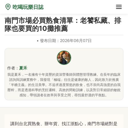
吃喝玩樂日誌
南門市場必買熟食清單：老饕私藏、排
隊也要買的10攤推薦
•
發布日期：2026年06月07日
作者：
夏禾
我是夏禾，一名擁有十年資歷的資深營養師與體態管理教練。在長年的臨床
諮詢與訓練實務中，我發現「極端」往往是健康的敵人，因此致力於推廣
「半糖主義」的生活美學。不追求過度禁慾的飲食，也不崇尚高強度的自我
壓榨，而是透過科學的烹飪邏輯、高效的間歇訓練，以及對日常細節的敏銳
感知，帶領讀者在效率與享受之間，尋找最舒適的平衡點。
講到台北買熟食、辦年貨、找江浙點心，南門市場絕對是