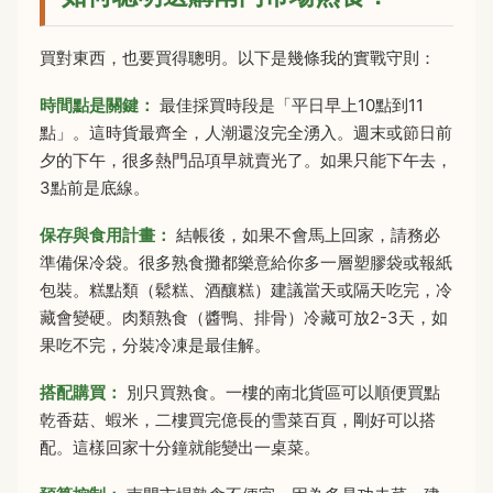
買對東西，也要買得聰明。以下是幾條我的實戰守則：
時間點是關鍵：
最佳採買時段是「平日早上10點到11
點」。這時貨最齊全，人潮還沒完全湧入。週末或節日前
夕的下午，很多熱門品項早就賣光了。如果只能下午去，
3點前是底線。
保存與食用計畫：
結帳後，如果不會馬上回家，請務必
準備保冷袋。很多熟食攤都樂意給你多一層塑膠袋或報紙
包裝。糕點類（鬆糕、酒釀糕）建議當天或隔天吃完，冷
藏會變硬。肉類熟食（醬鴨、排骨）冷藏可放2-3天，如
果吃不完，分裝冷凍是最佳解。
搭配購買：
別只買熟食。一樓的南北貨區可以順便買點
乾香菇、蝦米，二樓買完億長的雪菜百頁，剛好可以搭
配。這樣回家十分鐘就能變出一桌菜。