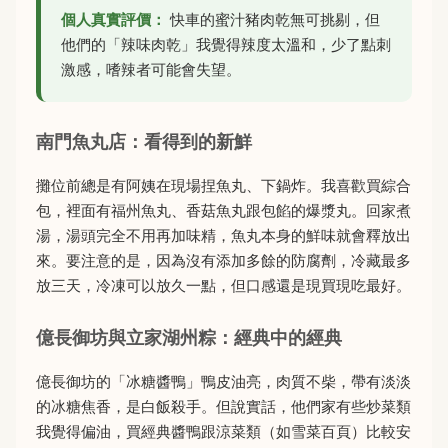
個人真實評價：
快車的蜜汁豬肉乾無可挑剔，但
他們的「辣味肉乾」我覺得辣度太溫和，少了點刺
激感，嗜辣者可能會失望。
南門魚丸店：看得到的新鮮
攤位前總是有阿姨在現場捏魚丸、下鍋炸。我喜歡買綜合
包，裡面有福州魚丸、香菇魚丸跟包餡的爆漿丸。回家煮
湯，湯頭完全不用再加味精，魚丸本身的鮮味就會釋放出
來。要注意的是，因為沒有添加多餘的防腐劑，冷藏最多
放三天，冷凍可以放久一點，但口感還是現買現吃最好。
億長御坊與立家湖州粽：經典中的經典
億長御坊的「冰糖醬鴨」鴨皮油亮，肉質不柴，帶有淡淡
的冰糖焦香，是白飯殺手。但說實話，他們家有些炒菜類
我覺得偏油，買經典醬鴨跟涼菜類（如雪菜百頁）比較安