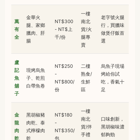
一樓
金華火
老字號火腿
萬
NT$300
南北
腿、家鄉
行，買臘味
有
- NT$上
貨/火
臘肉、肝
做煲仔飯首
全
千/份
腿專
腸
選
賣
盧
NT$250
二樓
烏魚子現場
記
現烤烏魚
-
熟食/
烤給你試
魚
子、乾煎
NT$800/
生鮮
吃，香氣十
舖
白帶魚卷
份
區
足
子
一樓
金
黑胡椒豬
NT$180
南北
口味創新，
龍
肉乾、泰
-
貨/伴
黑胡椒味濃
肉
式檸檬肉
NT$350/
手禮
郁夠勁
乾
乾
包