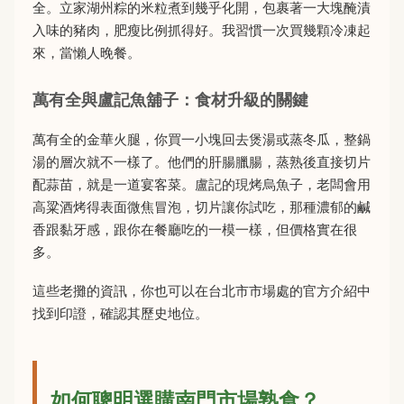
全。立家湖州粽的米粒煮到幾乎化開，包裹著一大塊醃漬
入味的豬肉，肥瘦比例抓得好。我習慣一次買幾顆冷凍起
來，當懶人晚餐。
萬有全與盧記魚舖子：食材升級的關鍵
萬有全的金華火腿，你買一小塊回去煲湯或蒸冬瓜，整鍋
湯的層次就不一樣了。他們的肝腸臘腸，蒸熟後直接切片
配蒜苗，就是一道宴客菜。盧記的現烤烏魚子，老闆會用
高粱酒烤得表面微焦冒泡，切片讓你試吃，那種濃郁的鹹
香跟黏牙感，跟你在餐廳吃的一模一樣，但價格實在很
多。
這些老攤的資訊，你也可以在台北市市場處的官方介紹中
找到印證，確認其歷史地位。
如何聰明選購南門市場熟食？