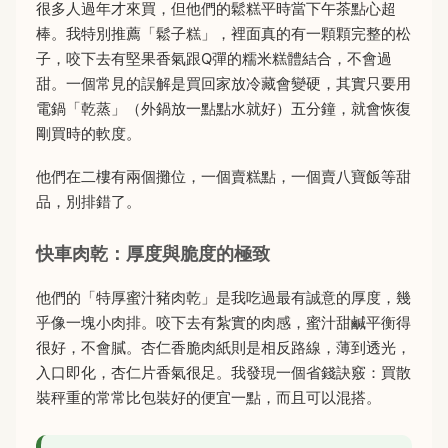
很多人過年才來買，但他們的鬆糕平時當下午茶點心超
棒。我特別推薦「鬆子糕」，裡面真的有一顆顆完整的松
子，咬下去有堅果香氣跟Q彈的糯米糕體結合，不會過
甜。一個常見的誤解是買回家放冷藏會變硬，其實只要用
電鍋「乾蒸」（外鍋放一點點水就好）五分鐘，就會恢復
剛買時的軟度。
他們在二樓有兩個攤位，一個賣糕點，一個賣八寶飯等甜
品，別排錯了。
快車肉乾：厚度與脆度的極致
他們的「特厚蜜汁豬肉乾」是我吃過最有誠意的厚度，幾
乎像一塊小肉排。咬下去有紮實的肉感，蜜汁甜鹹平衡得
很好，不會膩。杏仁香脆肉紙則是相反路線，薄到透光，
入口即化，杏仁片香氣很足。我發現一個省錢訣竅：買散
裝秤重的常常比包裝好的便宜一點，而且可以混搭。