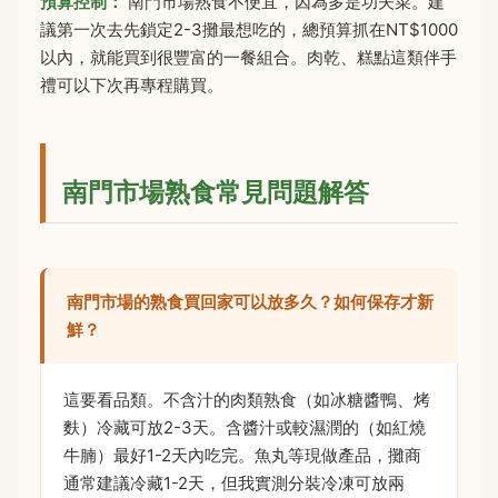
預算控制：
南門市場熟食不便宜，因為多是功夫菜。建
議第一次去先鎖定2-3攤最想吃的，總預算抓在NT$1000
以內，就能買到很豐富的一餐組合。肉乾、糕點這類伴手
禮可以下次再專程購買。
南門市場熟食常見問題解答
南門市場的熟食買回家可以放多久？如何保存才新
鮮？
這要看品類。不含汁的肉類熟食（如冰糖醬鴨、烤
麩）冷藏可放2-3天。含醬汁或較濕潤的（如紅燒
牛腩）最好1-2天內吃完。魚丸等現做產品，攤商
通常建議冷藏1-2天，但我實測分裝冷凍可放兩