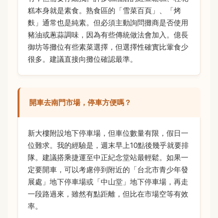
糕本身就是素食。熟食區的「雪菜百頁」、「烤
麩」通常也是純素。但必須主動詢問攤商是否使用
豬油或蔥蒜調味，因為有些傳統做法會加入。億長
御坊等攤位有些素菜選擇，但選擇性確實比葷食少
很多。建議直接向攤位確認最準。
開車去南門市場，停車方便嗎？
新大樓附設地下停車場，但車位數量有限，假日一
位難求。我的經驗是，週末早上10點後幾乎就要排
隊。建議搭乘捷運至中正紀念堂站最輕鬆。如果一
定要開車，可以考慮停到附近的「台北市青少年發
展處」地下停車場或「中山堂」地下停車場，再走
一段路過來，雖然有點距離，但比在市場空等有效
率。