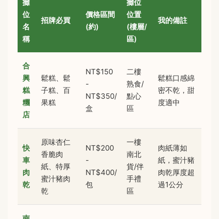
攤
攤位
位
價格區間
位置
招牌必買
我的備註
名
(約)
(樓層/
稱
區)
合
NT$150
二樓
興
鬆糕、鬆
鬆糕口感綿
-
熟食/
糕
子糕、百
密不乾，甜
NT$350/
點心
糰
果糕
度適中
盒
區
店
原味杏仁
一樓
快
NT$200
肉紙薄如
香脆肉
南北
車
-
紙，蜜汁豬
紙、特厚
貨/伴
肉
NT$400/
肉乾厚度超
蜜汁豬肉
手禮
乾
包
過1公分
乾
區
南