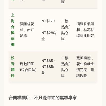
區
上
海
NT$120
二樓
酒釀桂花
酒釀香氣溫
合
-
熟食/
糕、赤豆
和，桂花點
興
NT$280/
點心
鬆糕
綴得剛剛好
糕
盒
區
糰
松
二樓
蔬菜爽脆，
NT$65 -
青
現包潤餅
熟食/
花生粉糖比
NT$85/
潤
(綜合口味)
點心
例完美，建
卷
餅
區
議現吃
合興糕糰店：不只是年節的鬆糕專家