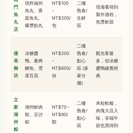
現炸福州
NT$100
二樓
門
現場看得到
魚丸、香
-
熟食/
魚
製作過程，
菇魚丸、
NT$200/
生鮮
丸
魚漿鮮甜
爆漿餡丸
包
區
店
二樓
億
冰糖醬
NT$200
熟食/
觀光客最
長
鴨、蔥烤
-
點心
多，但冰糖
御
鯽魚、雪
NT$600/
區 (多
醬鴨確實經
坊
菜百頁
份
家分
典
攤)
立
二樓
米粒軟糯，
家
湖州鮮肉
NT$70 -
熟食/
肉塊大且入
湖
粽、豆沙
NT$90/
點心
味，非端午
州
粽
顆
區
節也買得到
粽