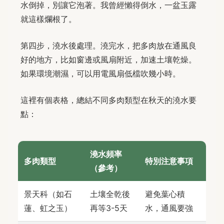
水倒掉，別讓它泡著。我曾經懶得倒水，一盆玉露
就這樣爛根了。
第四步，澆水後處理。澆完水，把多肉放在通風良
好的地方，比如窗邊或風扇附近，加速土壤乾燥。
如果環境潮濕，可以用電風扇低檔吹幾小時。
這裡有個表格，總結不同多肉類型在秋天的澆水要
點：
澆水頻率
多肉類型
特別注意事項
（參考）
景天科（如石
土壤全乾後
避免葉心積
蓮、虹之玉）
再等3-5天
水，通風要強