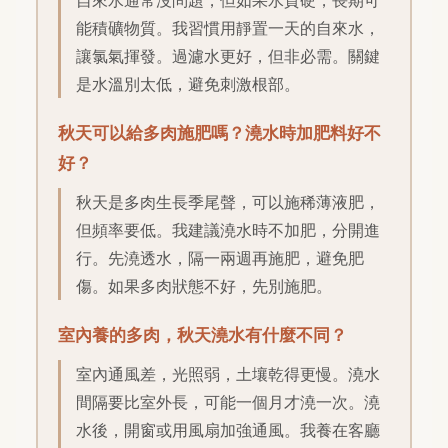
自來水通常沒問題，但如果水質硬，長期可
能積礦物質。我習慣用靜置一天的自來水，
讓氯氣揮發。過濾水更好，但非必需。關鍵
是水溫別太低，避免刺激根部。
秋天可以給多肉施肥嗎？澆水時加肥料好不
好？
秋天是多肉生長季尾聲，可以施稀薄液肥，
但頻率要低。我建議澆水時不加肥，分開進
行。先澆透水，隔一兩週再施肥，避免肥
傷。如果多肉狀態不好，先別施肥。
室內養的多肉，秋天澆水有什麼不同？
室內通風差，光照弱，土壤乾得更慢。澆水
間隔要比室外長，可能一個月才澆一次。澆
水後，開窗或用風扇加強通風。我養在客廳