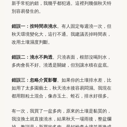
新手常犯的錯，我幾乎都犯過。這裡列幾個秋天特
別容易發生的。
錯誤一：按時間表澆水
。有人固定每週澆一次，但
秋天環境變化大，這行不通。我建議丟掉時間表，
改用土壤濕度判斷。
錯誤二：澆水不夠透
。只澆表面，根部沒喝到水，
多肉會長不好。澆透是關鍵，但別讓水積在盆底。
錯誤三：忽略介質影響
。如果你的土壤排水差，比
如用了太多園藝土，秋天澆水後容易悶濕。我現在
都用顆粒土混合，像赤玉土、蛭石，排水好很多。
有一次，我買了一盆多肉，原來的土壤是黏質的，
我沒換土就直接澆水，結果秋天一場雨後，整盆爛
掉。教訓是：新買的多肉，最好檢查土壤並更換成