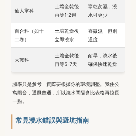
土壤全乾後
寧乾勿濕，澆
仙人掌科
再等1-2週
水可更少
百合科（如十
土壤乾燥後
喜微濕，但別
二卷）
立即澆水
過度
土壤全乾後
耐旱，澆水後
大戟科
再等5-7天
確保快速乾燥
頻率只是參考，實際要根據你的環境調整。我住公
寓陽台，通風普通，所以澆水間隔會比表格再拉長
一點。
常見澆水錯誤與避坑指南