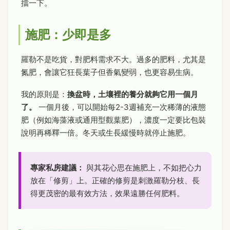
擋一下。
施肥：少即是多
羅勒不是吃貨，對肥料需求不大。過多的肥料，尤其是
氮肥，會讓它狂長葉子但香氣變弱，也更容易生病。
我的原則是：
換盆時，土壤裡的養分就夠它用一個月
了。
一個月後，可以開始每2-3週補充一次稀薄的液態
肥（例如海藻液或通用型觀葉肥），濃度一定要比包裝
說明再稀釋一倍。冬天或生長緩慢時就停止施肥。
專家私房建議：
與其花心思在施肥上，不如把心力
放在「修剪」上。正確的修剪是刺激羅勒分枝、長
得更茂密的最有效方法，效果遠勝任何肥料。