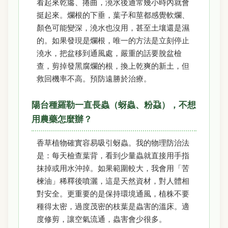
看起來乾癟、捲曲，澆水後通常幾小時內就會
挺起來。爛根的下垂，葉子和莖都感覺軟爛、
顏色可能變深，澆水也沒用，甚至土壤還是濕
的。如果發現是爛根，唯一的方法是立刻停止
澆水，把盆移到通風處，嚴重的話要脫盆檢
查，剪掉發黑腐爛的根，換上乾爽的新土，但
救回機率不高。預防遠勝於治療。
陽台種羅勒一直長蟲（蚜蟲、粉蝨），不想
用農藥怎麼辦？
香草植物確實容易吸引蚜蟲。我的物理防治法
是：每天檢查葉背，看到少量蟲就直接用手指
抹掉或用水沖掉。如果範圍較大，我會用「苦
楝油」稀釋後噴灑，這是天然資材，對人體相
對安全。更重要的是保持環境通風，植株不要
種得太密，過度茂密的枝葉是蟲害的溫床。適
度修剪，讓空氣流通，蟲害會少很多。