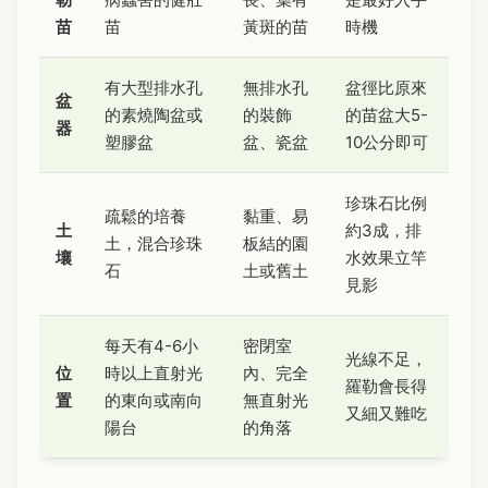
苗
苗
黃斑的苗
時機
有大型排水孔
無排水孔
盆徑比原來
盆
的素燒陶盆或
的裝飾
的苗盆大5-
器
塑膠盆
盆、瓷盆
10公分即可
珍珠石比例
疏鬆的培養
黏重、易
土
約3成，排
土，混合珍珠
板結的園
壤
水效果立竿
石
土或舊土
見影
每天有4-6小
密閉室
光線不足，
位
時以上直射光
內、完全
羅勒會長得
置
的東向或南向
無直射光
又細又難吃
陽台
的角落