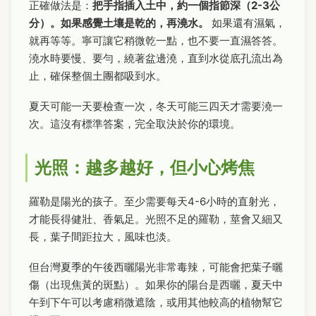
正確做法是：
把手指插入土中，約一個指節深（2-3公
分）。如果感覺土壤是乾的，再澆水。
如果還有濕氣，
就再等等。寧可讓它稍微乾一點，也不要一直濕答答。
澆水時要慢、要勻，繞著盆邊澆，直到水從底孔流出為
止，確保整個土團都吸到水。
夏天可能一天要檢查一次，冬天可能三四天才需要澆一
次。這沒有標準答案，完全取決於你的環境。
光照：越多越好，但小心烤焦
羅勒是陽光的孩子。至少需要每天4-6小時的直射光，
才能長得健壯、香氣足。光照不足的羅勒，莖會又細又
長，葉子間距拉大，風味也淡。
但台灣夏季的午後西曬陽光非常毒辣，可能會把葉子曬
傷（出現焦黃的斑點）。如果你的陽台是西曬，夏天中
午到下午可以考慮稍微遮陰，或用其他較高的植物幫它