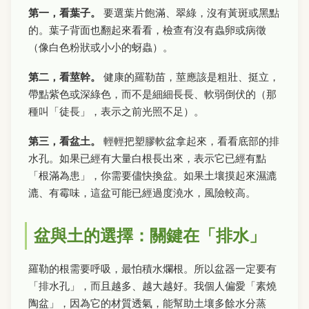
第一，看葉子。
要選葉片飽滿、翠綠，沒有黃斑或黑點
的。葉子背面也翻起來看看，檢查有沒有蟲卵或病徵
（像白色粉狀或小小的蚜蟲）。
第二，看莖幹。
健康的羅勒苗，莖應該是粗壯、挺立，
帶點紫色或深綠色，而不是細細長長、軟弱倒伏的（那
種叫「徒長」，表示之前光照不足）。
第三，看盆土。
輕輕把塑膠軟盆拿起來，看看底部的排
水孔。如果已經有大量白根長出來，表示它已經有點
「根滿為患」，你需要儘快換盆。如果土壤摸起來濕漉
漉、有霉味，這盆可能已經過度澆水，風險較高。
盆與土的選擇：關鍵在「排水」
羅勒的根需要呼吸，最怕積水爛根。所以盆器一定要有
「排水孔」，而且越多、越大越好。我個人偏愛「素燒
陶盆」，因為它的材質透氣，能幫助土壤多餘水分蒸