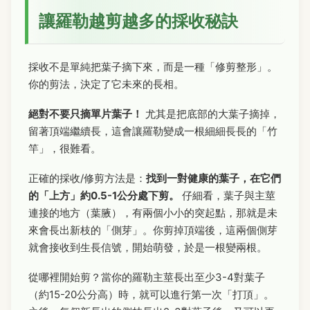
讓羅勒越剪越多的採收秘訣
採收不是單純把葉子摘下來，而是一種「修剪整形」。
你的剪法，決定了它未來的長相。
絕對不要只摘單片葉子！
尤其是把底部的大葉子摘掉，
留著頂端繼續長，這會讓羅勒變成一根細細長長的「竹
竿」，很難看。
正確的採收/修剪方法是：
找到一對健康的葉子，在它們
的「上方」約0.5-1公分處下剪。
仔細看，葉子與主莖
連接的地方（葉腋），有兩個小小的突起點，那就是未
來會長出新枝的「側芽」。你剪掉頂端後，這兩個側芽
就會接收到生長信號，開始萌發，於是一根變兩根。
從哪裡開始剪？當你的羅勒主莖長出至少3-4對葉子
（約15-20公分高）時，就可以進行第一次「打頂」。