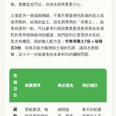
散。塑膠盆也可以，但澆水頻率要更小心。
土壤是另一個成敗關鍵。千萬不要隨便挖路邊的泥土或
使用舊的、結塊的盆土。請去買專用的「培養土」。如
果你講究一點，可以參考行政院農業委員會茶業改良場
對於香草植物栽培的建議，他們提到介質需排水良好、
富含有機質。我的懶人配方是：
市售培養土7份 + 珍珠
石3份
。珍珠石能大幅增加土壤的孔隙，讓排水更順
暢，這小小一步能避免你未來80%的爛根問題。
準
備
推薦選擇
務必避免
我的備註
項
目
羅
莖粗葉茂、無
細弱徒
春天到初夏
勒
病蟲害的健壯
長、葉有
是最好入手