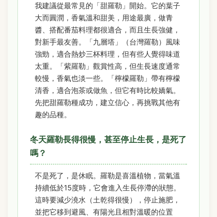
我建議從最常見的「甜羅勒」開始。它的葉子
大而圓潤，香氣溫和甜美，用途最廣，做青
醬、搭配番茄料理都很適合，而且生長強健，
對新手最友善。「九層塔」（台灣羅勒）風味
強勁，適合熱炒三杯料理，但有些人覺得味道
太重。「紫羅勒」觀賞性高，但生長速度通常
較慢，香氣也淡一些。「檸檬羅勒」帶有檸檬
清香，適合泡茶或做魚，但它有時比較嬌氣。
先把甜羅勒種成功，建立信心，再挑戰其他有
趣的品種。
冬天羅勒長得很慢，甚至停止生長，是死了
嗎？
不是死了，是休眠。羅勒是喜溫植物，當氣溫
持續低於15度時，它會進入生長停滯的狀態。
這時要減少澆水（土乾得很慢），停止施肥，
並把它移到避風、有陽光且相對溫暖的位置