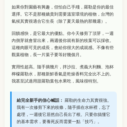
如果你對園藝有興趣，但怕自己手殘，羅勒是你的最佳
選擇。它不是那種嬌貴到需要溫室環境的植物，台灣的
氣候其實很適合它生長（除了夏天最熱的那幾週）。
回饋感快，是它最大的優點。你今天修剪了頂芽，一週
內側芽就會冒出來，兩週後你就有新的枝葉可以採收。
這種肉眼可見的成長，會給你很大的成就感。不像有些
觀葉植物，長一片葉子要等好幾個月。
實用性超高。隨手摘幾片，拌沙拉、煮義大利麵、泡杯
檸檬羅勒水，那種新鮮香氣是乾燥香料完全比不上的。
我甚至試過用甜羅勒葉包水果吃，風味很特別。
給完全新手的信心喊話：
羅勒的生命力其實很強。
我有一次修剪下來的枝條，隨手插在水杯裡，忘了
處理，一週後它居然自己長出了根。只要你搞懂它
的基本需求，要養死反而需要一點「技巧」。