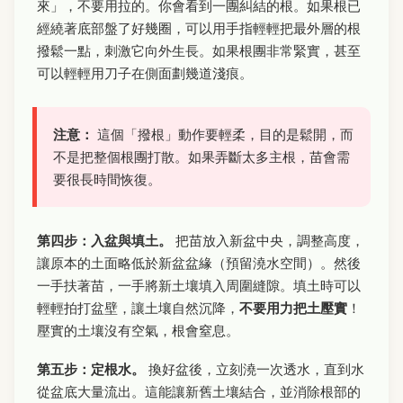
來」，不要用拉的。你會看到一團糾結的根。如果根已
經繞著底部盤了好幾圈，可以用手指輕輕把最外層的根
撥鬆一點，刺激它向外生長。如果根團非常緊實，甚至
可以輕輕用刀子在側面劃幾道淺痕。
注意：
這個「撥根」動作要輕柔，目的是鬆開，而
不是把整個根團打散。如果弄斷太多主根，苗會需
要很長時間恢復。
第四步：入盆與填土。
把苗放入新盆中央，調整高度，
讓原本的土面略低於新盆盆緣（預留澆水空間）。然後
一手扶著苗，一手將新土壤填入周圍縫隙。填土時可以
輕輕拍打盆壁，讓土壤自然沉降，
不要用力把土壓實
！
壓實的土壤沒有空氣，根會窒息。
第五步：定根水。
換好盆後，立刻澆一次透水，直到水
從盆底大量流出。這能讓新舊土壤結合，並消除根部的