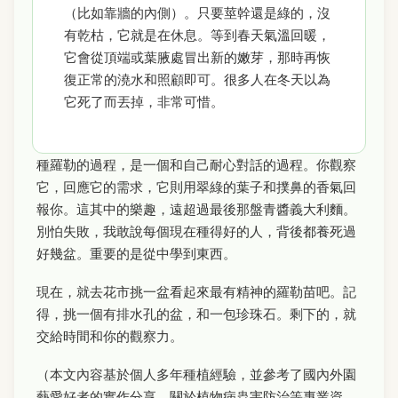
（比如靠牆的內側）。只要莖幹還是綠的，沒
有乾枯，它就是在休息。等到春天氣溫回暖，
它會從頂端或葉腋處冒出新的嫩芽，那時再恢
復正常的澆水和照顧即可。很多人在冬天以為
它死了而丟掉，非常可惜。
種羅勒的過程，是一個和自己耐心對話的過程。你觀察
它，回應它的需求，它則用翠綠的葉子和撲鼻的香氣回
報你。這其中的樂趣，遠超過最後那盤青醬義大利麵。
別怕失敗，我敢說每個現在種得好的人，背後都養死過
好幾盆。重要的是從中學到東西。
現在，就去花市挑一盆看起來最有精神的羅勒苗吧。記
得，挑一個有排水孔的盆，和一包珍珠石。剩下的，就
交給時間和你的觀察力。
（本文內容基於個人多年種植經驗，並參考了國內外園
藝愛好者的實作分享。關於植物病蟲害防治等專業資