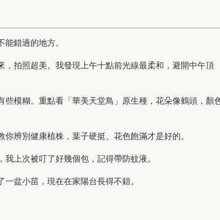
不能錯過的地方。
來，拍照超美。我發現上午十點前光線最柔和，避開中午頂
有些模糊。重點看「華美天堂鳥」原生種，花朵像鶴頭，顏
教你辨別健康植株，葉子硬挺、花色飽滿才是好的。
，我上次被叮了好幾個包，記得帶防蚊液。
了一盆小苗，現在在家陽台長得不錯。