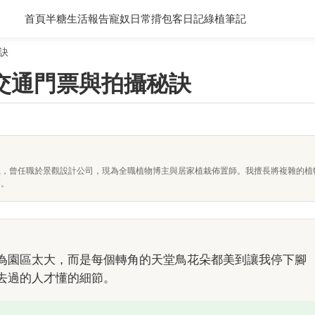
首頁
半糖生活報告
寵奴日常
揹包客日記
綠植筆記
訣
交通門票與拍攝秘訣
系，曾任職於景觀設計公司，現為全職植物博主與居家植栽佈置師。我擅長將複雜的植
落。
為園區太大，而是每個轉角的天堂鳥花朵都美到讓我停下腳
去過的人才懂的細節。