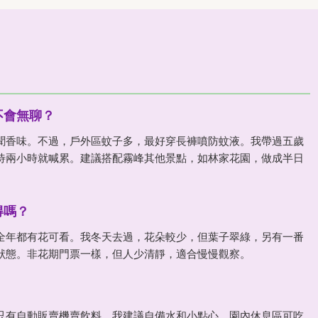
不會無聊？
聞香味。不過，戶外區蚊子多，最好穿長褲噴防蚊液。我帶過五歲
待兩小時就喊累。建議搭配霧峰其他景點，如林家花園，做成半日
得嗎？
全年都有花可看。我冬天去過，花朵較少，但葉子翠綠，另有一番
狀態。非花期門票一樣，但人少清靜，適合慢慢觀察。
只有自動販賣機賣飲料，我建議自備水和小點心。園內休息區可吃