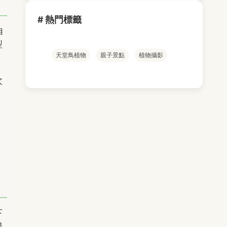
# 熱門標籤
自
型
天堂鳥植物
親子景點
植物攝影
次
，
，
下
錯