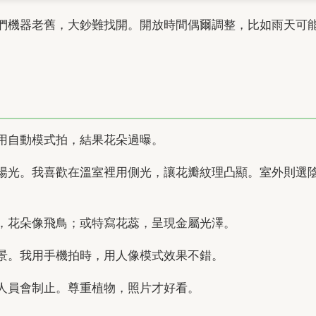
們機器老舊，大鈔難找開。開放時間偶爾調整，比如雨天可
用自動模式拍，結果花朵過曝。
陽光。我喜歡在溫室裡用側光，讓花瓣紋理凸顯。室外則選
，花朵像飛鳥；或特寫花蕊，呈現金屬光澤。
景。我用手機拍時，用人像模式效果不錯。
人員會制止。尊重植物，照片才好看。