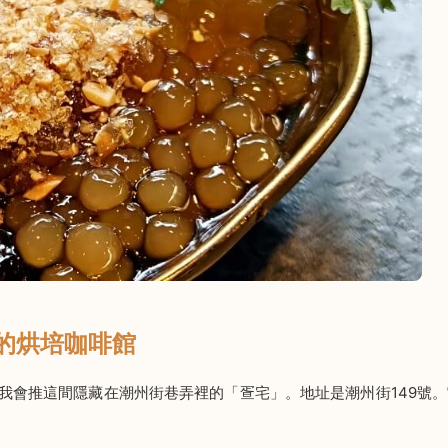
小巷的烘培咖啡館
我會推這間隱藏在潮州街巷弄裡的「疍宅」。地址是潮州街149號。