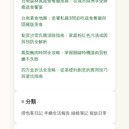
台南森林風蔬食餐廳推薦：在城市綠洲享受療
癒蔬食饗宴
台南素食地圖：老饕私藏3間必吃蔬食餐廳與
隱藏版美食
黏質沙雷氏菌清除指南：家庭粉紅色污漬成因
與預防全解析
鳳梨醃肉時間全攻略：掌握關鍵時機讓肉質軟
嫩不失敗
四方盒折法全攻略：從基礎到創意的實用技巧
與避坑指南
≡ 分類
揹包客日記
半糖生活報告
綠植筆記
寵奴日常