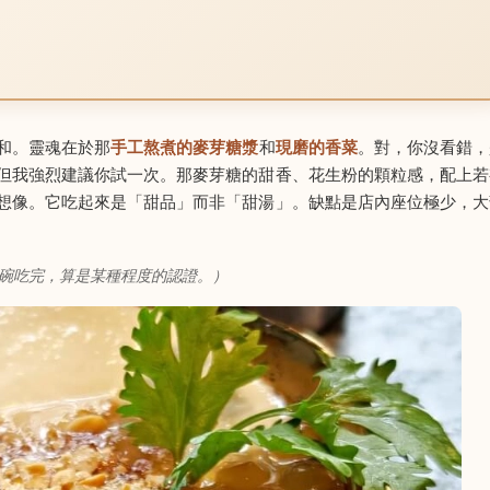
和。靈魂在於那
手工熬煮的麥芽糖漿
和
現磨的香菜
。對，你沒看錯，
但我強烈建議你試一次。那麥芽糖的甜香、花生粉的顆粒感，配上若
想像。它吃起來是「甜品」而非「甜湯」。缺點是店內座位極少，大
。
碗吃完，算是某種程度的認證。）