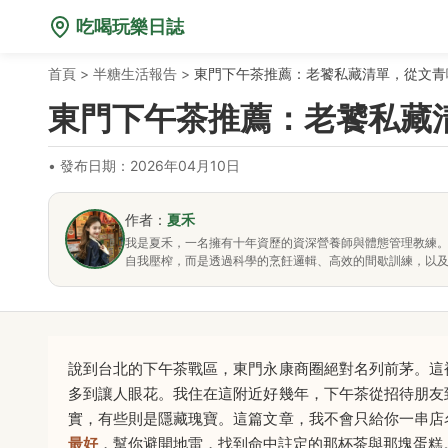
吃喝玩樂日誌
首頁
>
半糖生活報告
>
東門下午茶推薦：老饕私藏清單，從文青
東門下午茶推薦：老饕私藏
•
發布日期：2026年04月10日
作者：
夏禾
我是夏禾，一名擁有十年資歷的資深營養師與體態管理教練
自我壓榨，而是透過科學的烹飪邏輯、高效的間歇訓練，以
說到台北的下午茶戰區，東門永康商圈絕對名列前茅。這
多到讓人眼花。我住在這附近好幾年，下午茶從招待朋友
實，有些則是隱藏瑰寶。這篇文章，我不會只給你一串店
最好
，幫你避開地雷，找到命中註定的那杯茶與那塊蛋糕