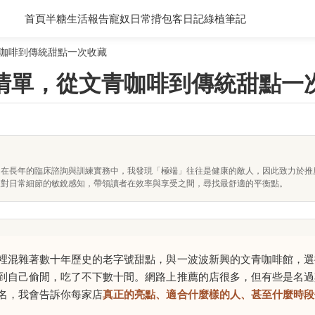
首頁
半糖生活報告
寵奴日常
揹包客日記
綠植筆記
咖啡到傳統甜點一次收藏
清單，從文青咖啡到傳統甜點一
。在長年的臨床諮詢與訓練實務中，我發現「極端」往往是健康的敵人，因此致力於推
及對日常細節的敏銳感知，帶領讀者在效率與享受之間，尋找最舒適的平衡點。
裡混雜著數十年歷史的老字號甜點，與一波波新興的文青咖啡館，選
到自己偷閒，吃了不下數十間。網路上推薦的店很多，但有些是名過
名，我會告訴你每家店
真正的亮點、適合什麼樣的人、甚至什麼時段
。