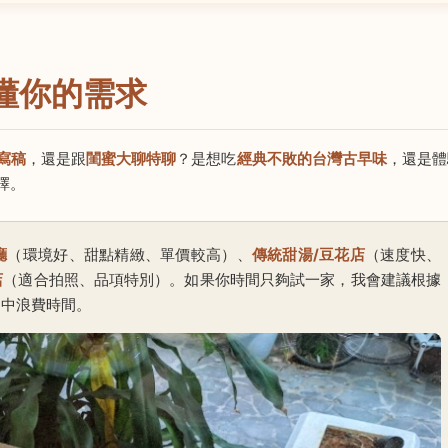
懂你的需求
寫稿
，還是跟
閨蜜大聊特聊
？是想吃
經典不敗的台灣古早味
，還是體
擇。
廳
（環境好、甜點精緻、單價較高）、
傳統甜湯/豆花店
（速度快、
店
（適合拍照、品項特別）。如果你時間只夠試一家，我會建議根據
礙中浪費時間。