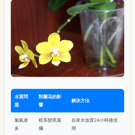
水質問
對蘭花的影
解決方法
題
響
氯氣過
根系變黑腐
自來水放置24小時後使
多
爛
用