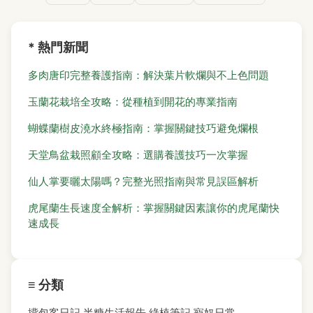
* 熱門新聞
多肉唐印完整養護指南：解決葉片軟爛與不上色問題
玉蘭花栽培全攻略：從種植到開花的專業指南
蝴蝶蘭樹皮澆水終極指南：掌握關鍵技巧避免爛根
天堂鳥盆栽照顧全攻略：選購養護技巧一次掌握
仙人掌要曬太陽嗎？完整光照指南與常見誤區解析
虎尾蘭生長速度全解析：掌握關鍵因素讓你的虎尾蘭快
速成長
≡ 分類
揹包客日記
半糖生活報告
綠植筆記
寵奴日常