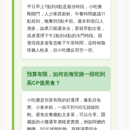
平日早上7點到9點是最佳時段，小吃攤
剛開門，人少東西新鮮。午餐時間建議11
點前到，晚餐則5點半前。週末和假日人
潮多，如果只能週末去，那就早點出發，
或者選擇下午2點到4點的冷門時段。我
發現很多遊客忽略下午茶時間，這時候咖
啡廳人較多，但小吃攤反而空一些。
預算有限，如何在海安路一段吃到
高CP值美食？
小吃攤是預算有限的好選擇，像虱目魚
粥、小卷米粉，一份不到100元就能吃
飽。避免在餐廳點太多菜，可以分享。隱
藏版的小攤通常價格更實惠，例如阿嬤的
麵攤，50元就能吃飽。我建議帶現金，