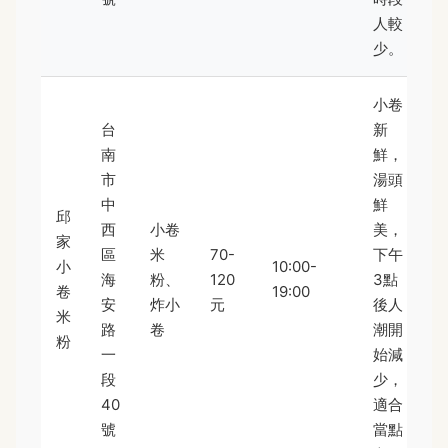
人較
少。
小卷
台
新
南
鮮，
市
湯頭
中
鮮
邱
西
小卷
美，
家
區
米
70-
下午
小
10:00-
海
粉、
120
3點
卷
19:00
安
炸小
元
後人
米
路
卷
潮開
粉
一
始減
段
少，
40
適合
號
當點