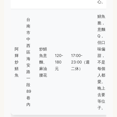
心。
鱔魚
台
脆，
南
意麵
市
Q，
中
但口
西
阿
炒鱔
味偏
區
輝
魚意
120-
17:00-
甜，
海
炒
麵、
180
23:00（週
不是
安
鱔
麻油
元
二休）
每個
路
魚
腰花
人都
一
愛。
段
晚上
89
去要
巷
等位
內
子。