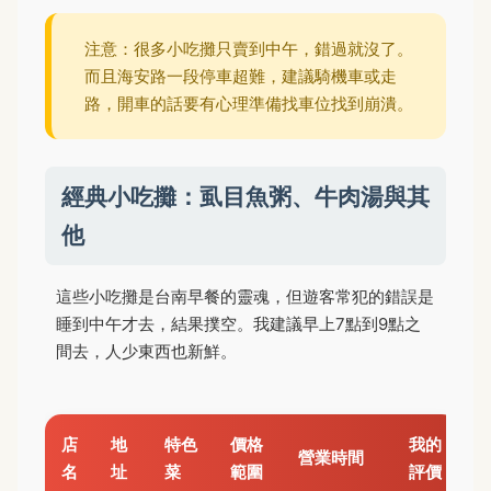
注意：很多小吃攤只賣到中午，錯過就沒了。
而且海安路一段停車超難，建議騎機車或走
路，開車的話要有心理準備找車位找到崩潰。
經典小吃攤：虱目魚粥、牛肉湯與其
他
這些小吃攤是台南早餐的靈魂，但遊客常犯的錯誤是
睡到中午才去，結果撲空。我建議早上7點到9點之
間去，人少東西也新鮮。
店
地
特色
價格
我的
營業時間
名
址
菜
範圍
評價