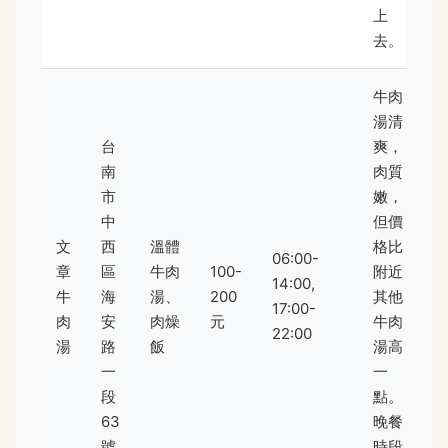
上
去。
牛肉
湯清
台
爽，
南
肉質
市
嫩，
中
但價
文
西
溫體
格比
06:00-
章
區
牛肉
100-
附近
14:00,
牛
海
湯、
200
其他
17:00-
肉
安
肉燥
元
牛肉
22:00
湯
路
飯
湯高
一
一
段
點。
63
晚餐
號
時段