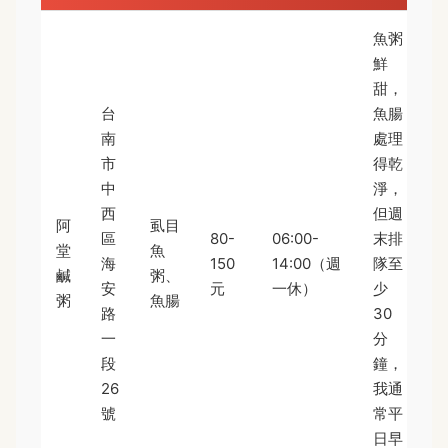
魚粥
鮮
甜，
台
魚腸
南
處理
市
得乾
中
淨，
西
但週
阿
虱目
區
80-
06:00-
末排
堂
魚
海
150
14:00（週
隊至
鹹
粥、
安
元
一休）
少
粥
魚腸
路
30
一
分
段
鐘，
26
我通
號
常平
日早