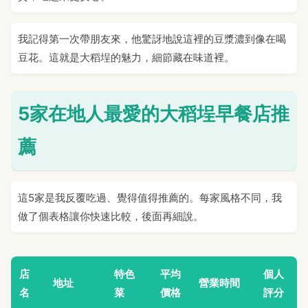
我記得第一次帶朋友來，他驚訝地說這裡的豆漿濃到像在喝
豆花。這就是大稻埕的魅力，細節藏在味道裡。
5家在地人最愛的大稻埕早餐店推
薦
這5家是我反覆吃過、覺得值得推薦的。每家風格不同，我
做了個表格讓你快速比較，後面再細說。
店
特色
平均
個人
地址
營業時間
名
菜
價格
評分