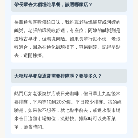
帶長輩去大稻埕吃早餐，該選哪家店？
長輩通常喜歡傳統口味，我推薦老張燒餅店或阿嬤的
鹹粥。老張的環境較舒適，有座位；阿嬤的鹹粥則是
道地古早味，但環境簡陋。如果長輩行動不便，老張
較適合，因為在迪化街騎樓下，容易到達。記得早點
去，避開擁擠。
大稻埕早餐店通常需要排隊嗎？要等多久？
熱門店如老張燒餅店或日光咖啡，假日早上九點後常
要排隊，平均等10到20分鐘。平日較少排隊。我的經
驗是，如果你不想等，就七點半前去，或選永樂市場
米苔目這類市場攤位，流動快。排隊時可以先看菜
單，節省時間。