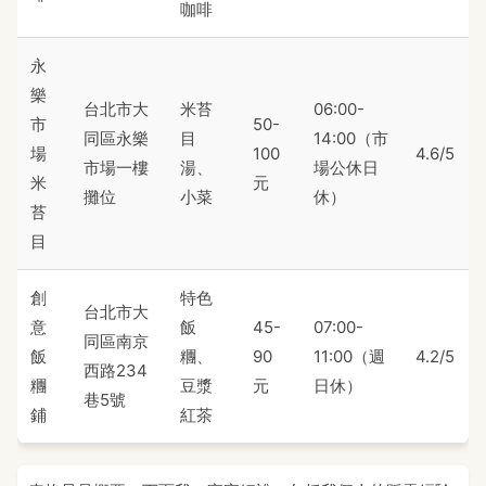
咖啡
永
樂
台北市大
米苔
06:00-
市
50-
同區永樂
目
14:00（市
場
100
4.6/5
市場一樓
湯、
場公休日
米
元
攤位
小菜
休）
苔
目
創
特色
台北市大
意
飯
45-
07:00-
同區南京
飯
糰、
90
11:00（週
4.2/5
西路234
糰
豆漿
元
日休）
巷5號
鋪
紅茶