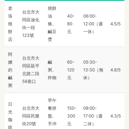
老
燒餅
台北市大
張
油
40-
06:00-
同區迪化
燒
條、
80
12:00（週
4.5/5
街一段
餅
鹹豆
元
一休）
123號
店
漿
阿
台北市大
嬤
鹹
60-
05:30-
同區延平
的
粥、
120
13:30（無
4.8/5
北路二段
鹹
炸物
元
休）
56巷口
粥
早午
日
台北市大
餐拼
150-
08:00-
光
同區民樂
盤、
300
17:00（週
4.3/5
咖
街20號
手沖
元
二休）
啡