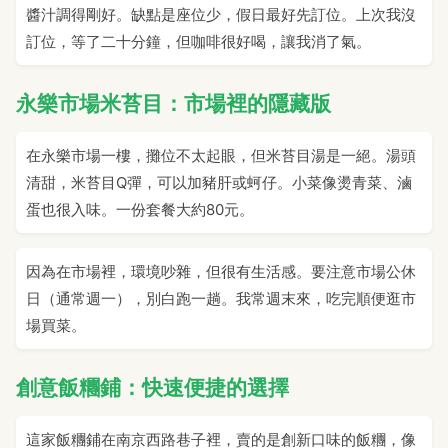
醬汁調得剛好。缺點是座位少，假日最好先訂位。上次我沒
訂位，等了二十分鐘，但咖啡很好喝，讓我消了氣。
永樂市場米苔目：市場裡的隱藏版
在永樂市場一樓，攤位不太起眼，但米苔目湯是一絕。湯頭
清甜，米苔目Q彈，可以加豬肝或蚵仔。小菜像燙青菜、滷
蛋也很入味。一份套餐大約80元。
因為在市場裡，環境吵雜，但很有生活感。要注意市場公休
日（通常週一），別白跑一趟。我常週末來，吃完順便逛市
場買菜。
創意飯糰鋪：快速便捷的選擇
這家飯糰鋪在南京西路巷子裡，賣的是創新口味的飯糰，像