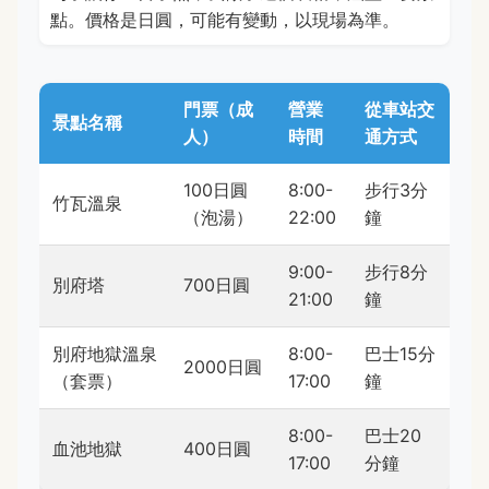
點。價格是日圓，可能有變動，以現場為準。
門票（成
營業
從車站交
景點名稱
人）
時間
通方式
100日圓
8:00-
步行3分
竹瓦溫泉
（泡湯）
22:00
鐘
9:00-
步行8分
別府塔
700日圓
21:00
鐘
別府地獄溫泉
8:00-
巴士15分
2000日圓
（套票）
17:00
鐘
8:00-
巴士20
血池地獄
400日圓
17:00
分鐘