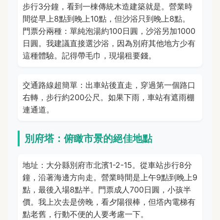
步行3分鐘，看到一棟傳統木造建築就是。營業時
間從早上8點到晚上10點，但沙浴只到晚上8點。
門票分兩種：單純泡湯約100日圓，沙浴另加1000
日圓。我建議直接選沙浴，因為別府其他地方少有
這種體驗。記得帶毛巾，現場租要錢。
交通路線超簡單：出車站後直走，穿過第一個路口
右轉，步行約200公尺。如果下雨，車站有遮雨棚
連通道。
別府塔：俯瞰市景的絕佳地點
地址：大分縣別府市北濱1-2-15。從車站步行8分
鐘，沿著海邊方向走。營業時間是上午9點到晚上9
點，最後入場8點半。門票成人700日圓，小孩半
價。我上次去是傍晚，看夕陽很棒，但塔內電梯有
點老舊，行動不便的人要考慮一下。