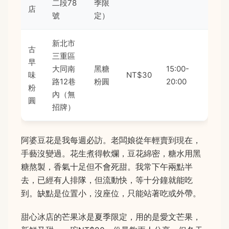
二段78
季限
店
號
定）
新北市
古
三重區
早
大同南
黑糖
15:00-
味
NT$30
路12巷
粉圓
20:00
粉
內（無
圓
招牌）
阿婆豆花是我每週必訪。老闆娘從年輕賣到現在，
手藝沒變過。花生煮得軟爛，豆花綿密，糖水用黑
糖熬製，香氣十足但不會死甜。我常下午兩點半
去，已經有人排隊，但流動快，等十分鐘就能吃
到。缺點是位置小，沒座位，只能站著吃或外帶。
甜心冰店的芒果冰是夏季限定，用的是愛文芒果，