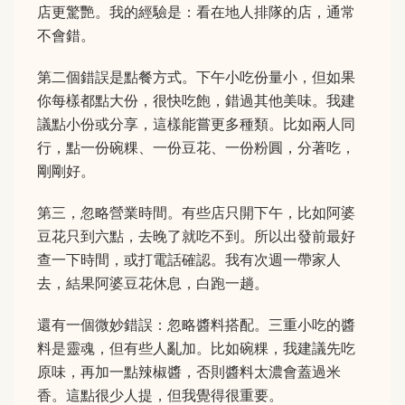
店更驚艷。我的經驗是：看在地人排隊的店，通常
不會錯。
第二個錯誤是點餐方式。下午小吃份量小，但如果
你每樣都點大份，很快吃飽，錯過其他美味。我建
議點小份或分享，這樣能嘗更多種類。比如兩人同
行，點一份碗粿、一份豆花、一份粉圓，分著吃，
剛剛好。
第三，忽略營業時間。有些店只開下午，比如阿婆
豆花只到六點，去晚了就吃不到。所以出發前最好
查一下時間，或打電話確認。我有次週一帶家人
去，結果阿婆豆花休息，白跑一趟。
還有一個微妙錯誤：忽略醬料搭配。三重小吃的醬
料是靈魂，但有些人亂加。比如碗粿，我建議先吃
原味，再加一點辣椒醬，否則醬料太濃會蓋過米
香。這點很少人提，但我覺得很重要。