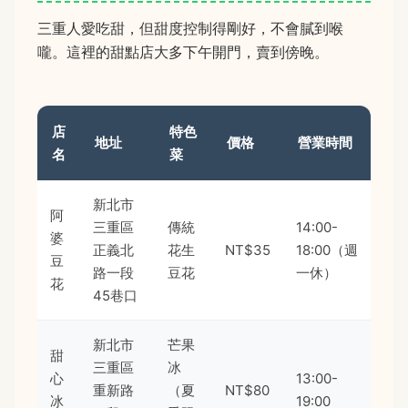
三重人愛吃甜，但甜度控制得剛好，不會膩到喉
嚨。這裡的甜點店大多下午開門，賣到傍晚。
店
特色
地址
價格
營業時間
名
菜
新北市
阿
三重區
傳統
14:00-
婆
正義北
花生
NT$35
18:00（週
豆
路一段
豆花
一休）
花
45巷口
新北市
芒果
甜
三重區
冰
心
13:00-
重新路
（夏
NT$80
冰
19:00