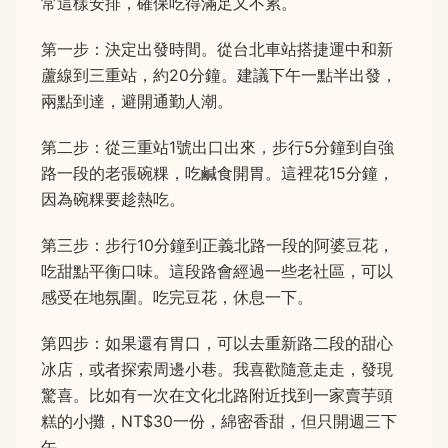
常這樣安排，確保吃得滿足又不累。
第一步：決定出發時間。從台北車站搭捷運中和新
蘆線到三重站，約20分鐘。建議下午一點半出發，
兩點到達，避開通勤人潮。
第二步：從三重站1號出口出來，步行5分鐘到自強
路一段的老張碗粿，吃鹹食開胃。這裡花15分鐘，
因為碗粿要趁熱吃。
第三步：步行10分鐘到正義北路一段的阿婆豆花，
吃甜點平衡口味。這段路會經過一些老社區，可以
感受在地氛圍。吃完豆花，休息一下。
第四步：如果還有胃口，可以去重新路二段的甜心
冰店，或者探索周邊小巷。我喜歡隨意走走，發現
驚喜。比如有一次在文化北路附近找到一家賣芋頭
糕的小攤，NT$30一份，綿密香甜，但只開週三下
午。