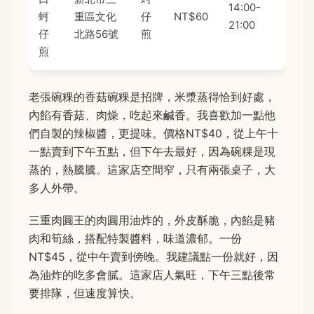
14:00-
蚵
重區文化
仔
NT$60
21:00
仔
北路56號
煎
煎
老張碗粿的香菇碗粿是招牌，米漿蒸得恰到好處，
內餡有香菇、肉燥，吃起來鹹香。我喜歡加一點他
們自製的辣椒醬，更提味。價格NT$40，從上午十
一點賣到下午五點，但下午去最好，因為碗粿是現
蒸的，熱騰騰。這家店空間窄，只有兩張桌子，大
多人外帶。
三重肉圓王的肉圓用油炸的，外皮酥脆，內餡是豬
肉和筍絲，搭配特製醬料，味道濃郁。一份
NT$45，從中午賣到傍晚。我建議點一份就好，因
為油炸的吃多會膩。這家店人氣旺，下午三點後常
要排隊，但速度算快。