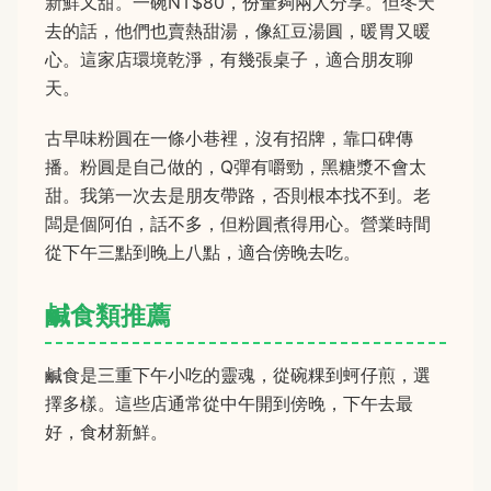
新鮮又甜。一碗NT$80，份量夠兩人分享。但冬天
去的話，他們也賣熱甜湯，像紅豆湯圓，暖胃又暖
心。這家店環境乾淨，有幾張桌子，適合朋友聊
天。
古早味粉圓在一條小巷裡，沒有招牌，靠口碑傳
播。粉圓是自己做的，Q彈有嚼勁，黑糖漿不會太
甜。我第一次去是朋友帶路，否則根本找不到。老
闆是個阿伯，話不多，但粉圓煮得用心。營業時間
從下午三點到晚上八點，適合傍晚去吃。
鹹食類推薦
鹹食是三重下午小吃的靈魂，從碗粿到蚵仔煎，選
擇多樣。這些店通常從中午開到傍晚，下午去最
好，食材新鮮。