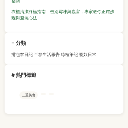
指南
衣櫃清潔終極指南｜告別霉味與蟲害，專家教你正確步
驟與避坑心法
≡ 分類
揹包客日記
半糖生活報告
綠植筆記
寵奴日常
# 熱門標籤
三重美食