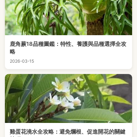
鹿角蕨18品種圖鑑：特性、養護與品種選擇全攻
略
2026-03-15
雞蛋花澆水全攻略：避免爛根、促進開花的關鍵