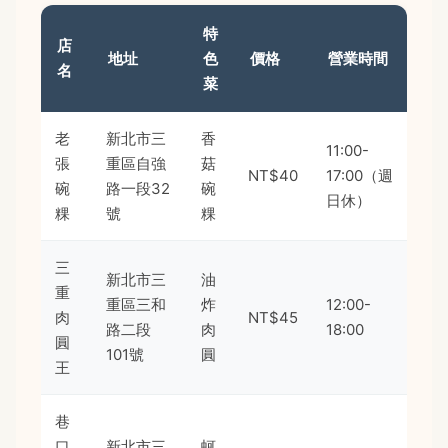
特
店
地址
色
價格
營業時間
名
菜
老
新北市三
香
11:00-
張
重區自強
菇
NT$40
17:00（週
碗
路一段32
碗
日休）
粿
號
粿
三
新北市三
油
重
重區三和
炸
12:00-
肉
NT$45
路二段
肉
18:00
圓
101號
圓
王
巷
口
新北市三
蚵