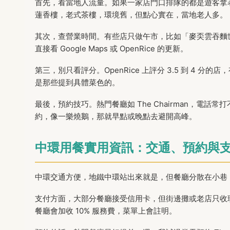
首先，看當地人流量。如果一家店門口排隊的都是遊客拿
蓮香樓，老式茶樓，環境舊，但點心實在，當地老人多。
其次，查營業時間。有些店只做午市，比如「麥奀雲吞麵
直接看 Google Maps 或 OpenRice 的更新。
第三，別只看評分。OpenRice 上評分 3.5 到 4 
是那些提到具體菜色的。
最後，預約技巧。熱門餐廳如 The Chairman，電
約，像一樂燒鵝，那就早點或晚點去避開高峰。
中環用餐實用資訊：交通、預約與
中環交通方便，地鐵中環站出來就是，但餐廳分散在小巷
支付方面，大部分餐廳接受信用卡，但街邊攤或老店只收現金
餐廳會加收 10% 服務費，菜單上會註明。