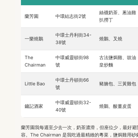
絲襪奶茶、蔥油雞
蘭芳園
中環結志街2號
扒撈丁
中環士丹利街34-
一樂燒鵝
燒鵝、叉燒
38號
The
中環威靈頓街98
古法鹽焗雞、豉油
Chairman
號
皇炒麵
中環士丹頓街66
Little Bao
豬腩包、三黃雞包
號
中環威靈頓街32-
鏞記酒家
燒鵝、酸薑皮蛋
40號
蘭芳園我每週至少去一次，奶茶濃滑，但座位少，最好避
容。The Chairman 是我吃過最精緻的粵菜，鹽焗雞用