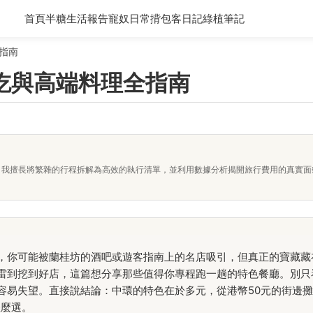
首頁
半糖生活報告
寵奴日常
揹包客日記
綠植筆記
指南
吃與高端料理全指南
者。我擅長將繁雜的行程拆解為高效的執行清單，並利用數據分析揭開旅行費用的真實
，你可能被蘭桂坊的酒吧或遊客指南上的名店吸引，但真正的寶藏藏
雷到挖到好店，這篇想分享那些值得你專程跑一趟的特色餐廳。別只
容易失望。直接說結論：中環的特色在於多元，從港幣50元的街邊攤
怎麼選。