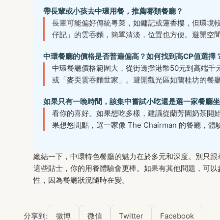
帶長輩或小孩去中環用餐，推薦哪類餐廳？
長輩可能偏好傳統粵菜，如鏞記或蓮香樓，但環境較吵。
仔記」的雲吞麵，簡單清淡，位置也方便。避開空
中環餐廳的價格是否普遍偏高？如何找到高CP值選擇
中環餐廳價格範圍大，從街邊攤港幣50元到高端千
或「麥奀雲吞麵世家」。避開觀光區如蘭桂坊的餐
如果只有一晚時間，該集中嘗試小吃還是選一家餐廳坐
看你的喜好。如果想吃多樣，建議從蘭芳園奶茶開始，走
果想悠閒點，選一家像 The Chairman 的
總結一下，中環特色餐廳的魅力在於多元和深度。別只跟
這些貼士，你的用餐體驗會更棒。如果有其他問題，可以參考
性，因為餐廳狀況隨時在變。
分享到:
微博
微信
Twitter
Facebook