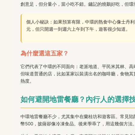
創意足，但分量小，當小吃不錯。鏞記的燒鵝好吃，但環
個人小秘訣：如果預算有限，中環的熟食中心像士丹利
元，但只開週一到週六上午到下午，遊客很少知道。
為什麼選這五家？
它們代表了中環的不同面向：老派地道、平民米其林、高端創
但味道普通的店，比如某家以裝潢出名的咖啡廳，食物其實很
熱度。
如何避開地雷餐廳？內行人的選擇
中環地雷餐廳不少，尤其集中在蘭桂坊和遊客區。常見陷
幣500，披薩卻像冷凍食品。後來學乖了，用這幾個方法