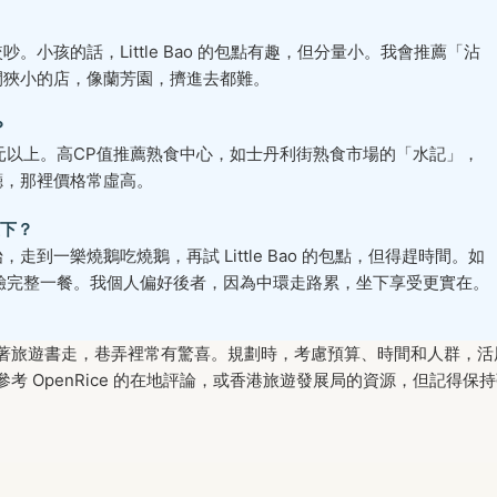
小孩的話，Little Bao 的包點有趣，但分量小。我會推薦「沾
間狹小的店，像蘭芳園，擠進去都難。
？
元以上。高CP值推薦熟食中心，如士丹利街熟食市場的「水記」，
廳，那裡價格常虛高。
下？
到一樂燒鵝吃燒鵝，再試 Little Bao 的包點，但得趕時間。如
餐廳，體驗完整一餐。我個人偏好後者，因為中環走路累，坐下享受更實在。
著旅遊書走，巷弄裡常有驚喜。規劃時，考慮預算、時間和人群，活
 OpenRice 的在地評論，或香港旅遊發展局的資源，但記得保