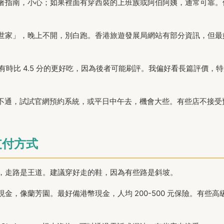
著指南，小心；如果裡面有穿西裝的上班族或阿伯阿姨，通常可靠。
世家」，晚上不開，別白跑。香港旅遊發展局網站有部分資訊，但最
分的店，有時比 4.5 分的更好吃，因為後者可能刷評。我偏好看長篇評價，
話常打不通，試試官網預約系統，或平日中午去，機會大些。有些店不接受
支付方式
，走路是王道。建議穿好走的鞋，因為有些路是斜坡。
，像蘭芳園。最好備港幣現金，人均 200-500 元保險。有些高