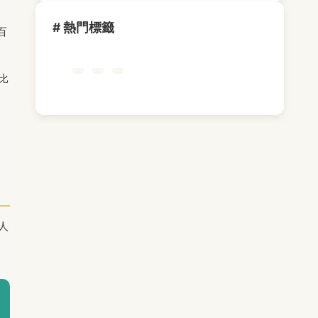
；
# 熱門標籤
百
比
人