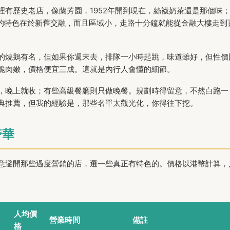
有歷史老店，像蘭芳園，1952年開到現在，絲襪奶茶還是那個味
出花樣。中環的特色在於新舊交融，而且區域小，走路十分鐘就能從金融大樓走到
的燒鵝有名，但如果你週末去，排隊一小時起跳，味道雖好，但性價
脆肉嫩，價格便宜三成。這就是內行人會懂的細節。
，晚上就收；有些高級餐廳則只做晚餐。規劃時得留意，不然白跑一
典推薦，但我的經驗是，那些名單太觀光化，你得往下挖。
奢華
意避開那些過度營銷的店，選一些真正有特色的。價格以港幣計算，
人均價
營業時間
備註
格