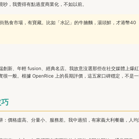
境吵，我覺得有點過度商業化，不如以前。
街熟食市場，有寶藏。比如「水記」的牛腩麵，湯頭鮮，才港幣40
新、年輕 fusion、經典名店。我故意沒選那些在社交媒體上爆紅
一般。根據 OpenRice 上的長期評價，這五家口碑穩定，不是
技巧
阱：價格虛高、分量小、服務差。我中過招，有家義大利餐廳，人均
。