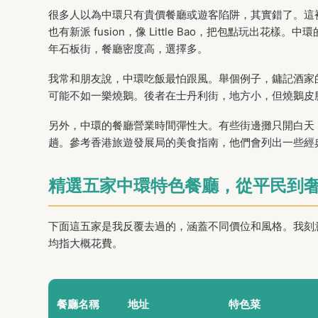
很多人以為中環只有貴價餐廳或遊客陷阱，其實錯了。這裡
也有新派 fusion，像 Little Bao，把包點玩
年石板街，餐廳密度高，選擇多。
我常和朋友說，中環吃飯最怕跟風。舉個例子，鏞記酒家
可能不如一樂燒鵝。後者在士丹利街，地方小，但燒鵝皮
另外，中環的餐廳營業時間彈性大。有些街邊攤只開白天
趟。參考香港旅遊發展局的美食指南，他們會列出一些經
精選五家中環特色餐廳，從平民到
下面這五家是我反覆去過的，涵蓋不同價位和風格。我刻
均指大概花費。
餐廳名稱
地址
特色菜