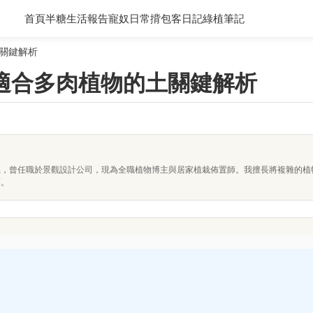
首頁
半糖生活報告
寵奴日常
揹包客日記
綠植筆記
關鍵解析
適合多肉植物的土關鍵解析
系，曾任職於景觀設計公司，現為全職植物博主與居家植栽佈置師。我擅長將複雜的植
落。