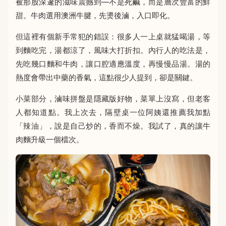
被那股深邃的滋味震撼到—不是死鹹，而是層次豐富的鮮
甜。牛肉選用澳洲牛腱，先燙後滷，入口即化。
但這裡有個新手常犯的錯誤：很多人一上桌就猛喝湯，等
到麵吃完，湯都涼了，風味大打折扣。內行人的吃法是，
先吃幾口麵和牛肉，讓口腔適應溫度，再慢慢品湯。湯的
熱度會帶出中藥的香氣，這點很少人提到，卻是關鍵。
小菜部分，滷味拼盤是隱藏版好物，菜單上沒寫，但老客
人都知道點。我上次去，隔壁桌一位阿姨還推薦我加點
「辣油」，說是自己炒的，香而不燥。我試了，真的讓牛
肉麵升級一個檔次。