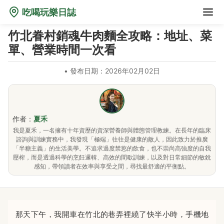
吃喝玩樂日誌
竹北眷村銷魂牛肉麵全攻略：地址、菜
單、營業時間一次看
•
發布日期：2026年02月02日
作者：
夏禾
我是夏禾，一名擁有十年資歷的資深營養師與體態管理教練。在長年的臨床
諮詢與訓練實務中，我發現「極端」往往是健康的敵人，因此致力於推廣
「半糖主義」的生活美學。不追求過度禁慾的飲食，也不崇尚高強度的自我
壓榨，而是透過科學的烹飪邏輯、高效的間歇訓練，以及對日常細節的敏銳
感知，帶領讀者在效率與享受之間，尋找最舒適的平衡點。
那天下午，我開車在竹北的巷弄裡繞了快半小時，手機地