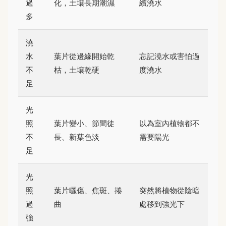
過
化，土壤長期潮濕
續澆水
多
澆
水
葉片從邊緣開始乾
忘記澆水或害怕過
不
枯，土壤乾硬
度澆水
足
光
照
葉片變小、節間徒
以為室內植物都不
不
長、新葉色淡
需要陽光
足
光
照
葉片曬傷、焦斑、捲
突然將植物從陰暗
過
曲
處移到強光下
強