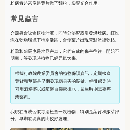
粉病看起來像是葉片撒了麵粉，影響光合作用。
常見蟲害
介殼蟲會吸食植物汁液，同時分泌蜜露引發煤煙病。紅蜘
蛛在乾燥環境下特別活躍，會使葉片出現黃點然後乾枯。
粉蝨和薊馬也是常見害蟲，它們造成的傷害往往一開始不
明顯，等發現時植物已經元氣大傷。
根據行政院農業委員會的植物保護資訊，定期檢查
葉背和莖部是早期發現病蟲害的關鍵。輕微感染時
可用酒精擦拭或噴灑自製辣椒水，嚴重時則需要專
業藥劑。
我現在養成習慣每週檢查一次植物，特別是葉背和嫩芽部
分。早期發現真的比較好處理。