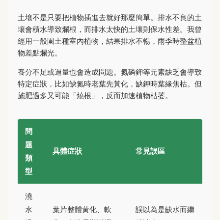
土壤不是只要把植物插進去就好那麼簡單。排水不良的土
壤會積水導致爛根，而排水太快的土壤則保水性差。我曾
經用一般園土種室內植物，結果排水不暢，雨季時整盆植
物差點爛光。
養分不足或過量也會造成問題。氮磷鉀等元素缺乏會導致
特定症狀，比如缺氮時老葉先黃化，缺鉀時葉緣焦枯。但
施肥過多又可能「燒根」，反而加速植物枯萎。
問
題
具體症狀
常見誤區
類
型
澆
水
葉片整體黃化、軟
誤以為是缺水而繼