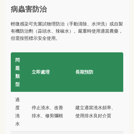
病蟲害防治
輕微感染可先嘗試物理防治（手動清除、水沖洗）或自製
有機防治劑（蒜頭水、辣椒水）。嚴重時使用適當農藥，
但需按照標示安全使用。
問
題
立即處理
長期預防
類
型
過
度
停止澆水、改善
建立適當澆水頻率、
澆
排水、修剪爛根
使用排水良好介質
水