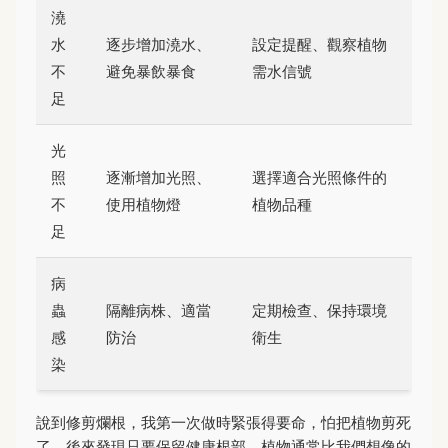
澆
水
逐步增加澆水、
設定提醒、觀察植物
不
避免暴飲暴食
需水信號
足
光
照
逐漸增加光照、
選擇適合光照條件的
不
使用植物燈
植物品種
足
病
蟲
隔離病株、適當
定期檢查、保持環境
感
防治
衛生
染
說到修剪爛根，我第一次做時緊張得要命，怕把植物剪死
了。後來發現只要保留健康根部，植物通常比我們想像的