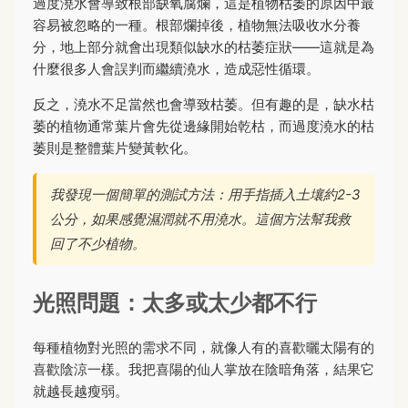
過度澆水會導致根部缺氧腐爛，這是植物枯萎的原因中最
容易被忽略的一種。根部爛掉後，植物無法吸收水分養
分，地上部分就會出現類似缺水的枯萎症狀——這就是為
什麼很多人會誤判而繼續澆水，造成惡性循環。
反之，澆水不足當然也會導致枯萎。但有趣的是，缺水枯
萎的植物通常葉片會先從邊緣開始乾枯，而過度澆水的枯
萎則是整體葉片變黃軟化。
我發現一個簡單的測試方法：用手指插入土壤約2-3
公分，如果感覺濕潤就不用澆水。這個方法幫我救
回了不少植物。
光照問題：太多或太少都不行
每種植物對光照的需求不同，就像人有的喜歡曬太陽有的
喜歡陰涼一樣。我把喜陽的仙人掌放在陰暗角落，結果它
就越長越瘦弱。