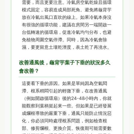
需要，而且更要注意。冷氣房空氣乾燥且循環
模式固定，容易造成局部死角。避免將龜背芋
放在冷氣出風口直吹的線上。如果冷氣本身沒
有很強的循環功能，建議在房間另一端開啟一
台低轉速的循環扇，促進冷氣均勻分布，也避
免植物周圍空氣停滯。同時，因為冷氣會除
濕，要更留意土壤乾溼度，表土乾了再澆水。
改善通風後，龜背芋葉子下垂的狀況多久
會改善？
這要看下垂的原因。如果是單純因為空氣悶
滯、根系稍悶引起的輕微下垂，在改善通風
（例如開啟循環扇）後的24-48小時內，你就
能觀察到葉柄挺起來一些。但如果是已經發展
成爛根導致的嚴重下垂，通風只能防止情況惡
化，你必須同時處理根系問題，例如檢查根
部、修剪爛根、更換介質。恢復期可能需要數