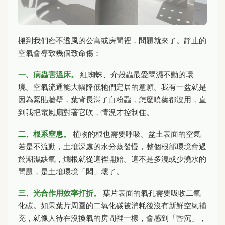
搬到我們密不透風的公寓或房間裡，問題就來了。靜止的
空氣會導致幾個致命傷：
一、病蟲害溫床。
紅蜘蛛、介殼蟲最愛悶濕不動的環
境。空氣流通能大幅降低牠們定居的意願。我有一盆就是
因為緊貼牆壁，葉背長滿了白粉蝨，怎麼噴藥都沒用，直
到我把電風扇對著它吹，情況才控制住。
二、根系窒息。
植物的根也需要呼吸。盆土表面的空氣
若是不流動，土壤深處的水分蒸發慢，整個根部環境會過
於潮濕缺氧，爛根就從這裡開始。這不是多澆或少澆水的
問題，是土壤環境「悶」壞了。
三、光合作用效率打折。
葉片表面的氣孔需要吸收二氧
化碳。如果葉片周圍的二氧化碳被消耗後沒有新鮮空氣補
充，就像人待在沒換氣的房間裡一樣，會感到「昏沉」，