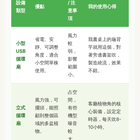
設備
/ 注
優點
我的使用心得
類型
意事
項
風力
省電、安
我書桌上的龜背
小型
較
靜、可調整
芋就用這個，對
USB
弱，
角度，適合
著旁邊書架吹，
循環
影響
小空間單株
製造繞流，效果
扇
範圍
使用。
不錯。
小。
占空
風力強，可
間，
客廳植物角的核
立式
擺頭，能照
有些
心裝備，設定定
循環
顧到整個區
機型
時器，每天吹8-
扇
域的多盆植
噪音
10小時。
物。
較
大。