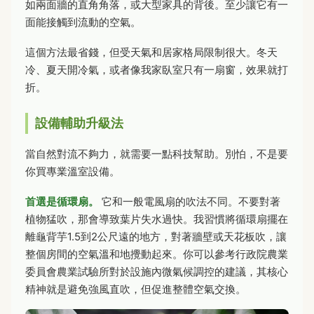
如兩面牆的直角角落，或大型家具的背後。至少讓它有一
面能接觸到流動的空氣。
這個方法最省錢，但受天氣和居家格局限制很大。冬天
冷、夏天開冷氣，或者像我家臥室只有一扇窗，效果就打
折。
設備輔助升級法
當自然對流不夠力，就需要一點科技幫助。別怕，不是要
你買專業溫室設備。
首選是循環扇。
它和一般電風扇的吹法不同。不要對著
植物猛吹，那會導致葉片失水過快。我習慣將循環扇擺在
離龜背芋1.5到2公尺遠的地方，對著牆壁或天花板吹，讓
整個房間的空氣溫和地攪動起來。你可以參考行政院農業
委員會農業試驗所對於設施內微氣候調控的建議，其核心
精神就是避免強風直吹，但促進整體空氣交換。