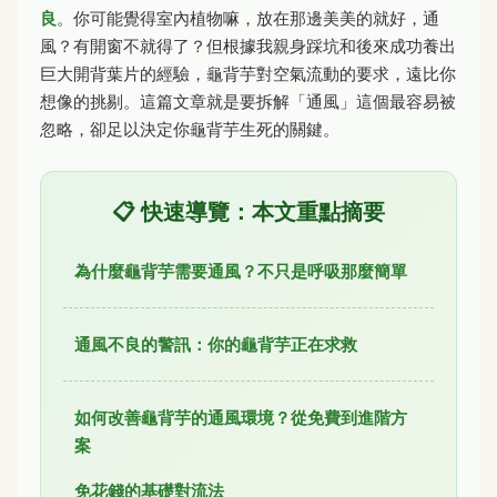
良
。你可能覺得室內植物嘛，放在那邊美美的就好，通
風？有開窗不就得了？但根據我親身踩坑和後來成功養出
巨大開背葉片的經驗，龜背芋對空氣流動的要求，遠比你
想像的挑剔。這篇文章就是要拆解「通風」這個最容易被
忽略，卻足以決定你龜背芋生死的關鍵。
📋 快速導覽：本文重點摘要
為什麼龜背芋需要通風？不只是呼吸那麼簡單
通風不良的警訊：你的龜背芋正在求救
如何改善龜背芋的通風環境？從免費到進階方
案
免花錢的基礎對流法