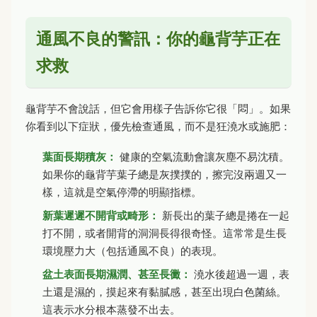
通風不良的警訊：你的龜背芋正在
求救
龜背芋不會說話，但它會用樣子告訴你它很「悶」。如果
你看到以下症狀，優先檢查通風，而不是狂澆水或施肥：
葉面長期積灰：
健康的空氣流動會讓灰塵不易沈積。
如果你的龜背芋葉子總是灰撲撲的，擦完沒兩週又一
樣，這就是空氣停滯的明顯指標。
新葉遲遲不開背或畸形：
新長出的葉子總是捲在一起
打不開，或者開背的洞洞長得很奇怪。這常常是生長
環境壓力大（包括通風不良）的表現。
盆土表面長期濕潤、甚至長黴：
澆水後超過一週，表
土還是濕的，摸起來有黏膩感，甚至出現白色菌絲。
這表示水分根本蒸發不出去。