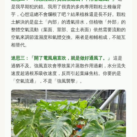
是我早期犯的錯。我用了很貴的多肉專用顆粒土種龜背
芋，心想這總不會爛根了吧？結果植株還是長不好。顆粒
土解決的是盆土「內部」的透氣排水，但植物「外部」的
整體空氣流動（葉面、莖部、盆土表面）依然需要流動的
空氣來調節溫濕度和氣體交換。兩者是相輔相成，不能互
相替代。
迷思三：「開了電風扇直吹，就是做好通風了。」
這是
過猶不及。強風直吹會導致葉片蒸散作用過劇，水分流失
速度超過根系吸收速度，反而引起葉緣焦枯。你要的是
「空氣流通」，不是「強風襲擊」。