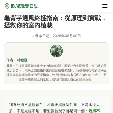
吃喝玩樂日誌
龜背芋通風終極指南：從原理到實戰，
拯救你的室內植栽
•
發布日期：2026年05月09日
作者：
林睦森
我是一位深耕園藝領域逾十年的植栽顧問。畢業於台大園藝系，曾任職於景
觀設計公司，現為全職植物博主與居家植栽佈置師。我擅長將複雜的植物生
理學轉化為淺顯易懂的照護指南，致力於協助城市居民在繁忙的生活中，透
過雙手觸摸泥土的溫度，成功打造屬於自己的綠意角落。
我養死過三盆龜背芋，才真正搞懂這件事。不是水澆太
多，不是光線不足，罪魁禍首幾乎都是同一個：
通風不