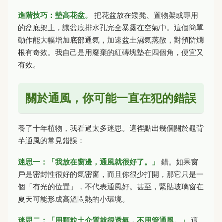
進階技巧：墊高花盆。
把花盆放在矮凳、置物架或專用
的盆底架上，讓盆底排水孔完全暴露在空氣中。這個簡單
動作能大幅增加底部通氣，加速盆土濕氣蒸散，對預防爛
根有奇效。我自己是用廢棄的紅磚塊墊在四個角，便宜又
有效。
關於通風，你可能一直在犯的錯誤
養了十年植物，我看過太多迷思。這裡點出幾個關於龜背
芋通風的常見錯誤：
迷思一：「我放在窗邊，通風就很好了。」
錯。如果窗
戶是密封性很好的氣密窗，而且你很少打開，那它只是一
個「有光的位置」，不代表通風好。甚至，緊貼玻璃窗在
夏天可能形成高溫悶熱的小環境。
迷思二：「用顆粒土介質就很透氣，不用管通風。」
這