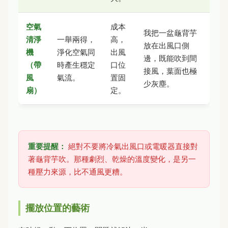
空氣
成本
我把一盆龜背芋
清淨
一舉兩得，
高，
放在出風口側
機
淨化空氣同
出風
邊，既能吹到間
（帶
時產生穩定
口位
接風，葉面也極
風
氣流。
置固
少灰塵。
扇）
定。
重要提醒：
絕對不要將冷氣出風口或電暖器直接對
著龜背芋吹。那種劇烈、乾燥的溫度變化，是另一
種壓力來源，比不通風更糟。
擺放位置的藝術