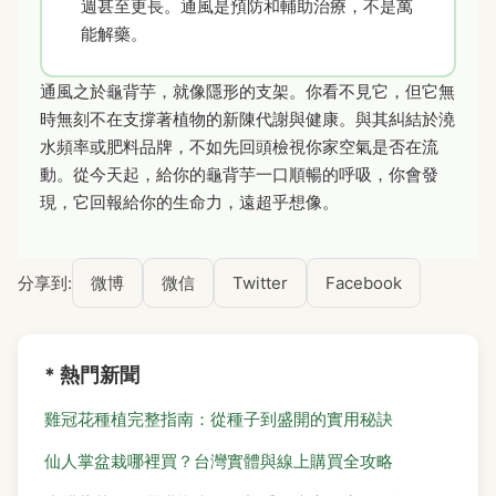
週甚至更長。通風是預防和輔助治療，不是萬
能解藥。
通風之於龜背芋，就像隱形的支架。你看不見它，但它無
時無刻不在支撐著植物的新陳代謝與健康。與其糾結於澆
水頻率或肥料品牌，不如先回頭檢視你家空氣是否在流
動。從今天起，給你的龜背芋一口順暢的呼吸，你會發
現，它回報給你的生命力，遠超乎想像。
分享到:
微博
微信
Twitter
Facebook
* 熱門新聞
雞冠花種植完整指南：從種子到盛開的實用秘訣
仙人掌盆栽哪裡買？台灣實體與線上購買全攻略