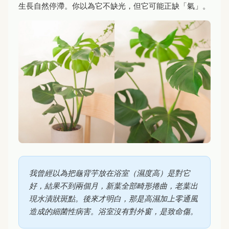
生長自然停滯。你以為它不缺光，但它可能正缺「氣」。
我曾經以為把龜背芋放在浴室（濕度高）是對它
好，結果不到兩個月，新葉全部畸形捲曲，老葉出
現水漬狀斑點。後來才明白，那是高濕加上零通風
造成的細菌性病害。浴室沒有對外窗，是致命傷。