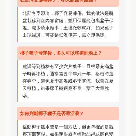
北部冬季濕冷，椰子容易凍傷。我的做法是將
盆栽移到室內靠窗處，並用保麗龍包裹盆子保
溫。減少澆水頻率，土壤微乾就好。如果葉子
出現褐斑，可能是低溫傷害，需立即保暖。
椰子種子發芽後，多久可以移植到地上？
建議等到植株有至少六片葉子，且根系充滿盆
子時再移植，通常需要半年到一年。移植時選
擇春季，避免夏季高溫或冬季寒流。我曾在夏
天移植，結果椰子樹適應不良，葉子大量脫
落。
如何判斷椰子種子是否還活著？
搖動椰子聽水聲是一個方法，但更準確的是觀
察頂部芽眼。如果芽眼處有輕微凸起或顏色變