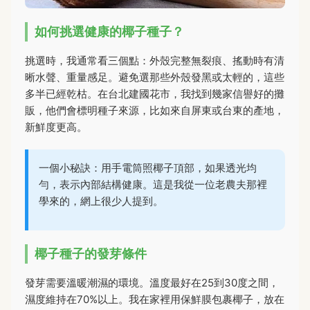
如何挑選健康的椰子種子？
挑選時，我通常看三個點：外殼完整無裂痕、搖動時有清
晰水聲、重量感足。避免選那些外殼發黑或太輕的，這些
多半已經乾枯。在台北建國花市，我找到幾家信譽好的攤
販，他們會標明種子來源，比如來自屏東或台東的產地，
新鮮度更高。
一個小秘訣：用手電筒照椰子頂部，如果透光均
勻，表示內部結構健康。這是我從一位老農夫那裡
學來的，網上很少人提到。
椰子種子的發芽條件
發芽需要溫暖潮濕的環境。溫度最好在25到30度之間，
濕度維持在70%以上。我在家裡用保鮮膜包裹椰子，放在