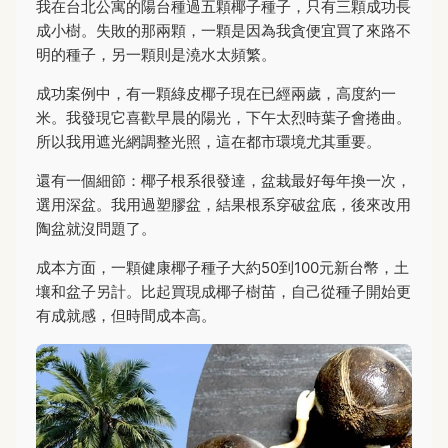
我在台北公寓的陽台種過五顆椰子種子，只有三顆成功長
成小樹。失敗的那兩顆，一顆是因為我貪便宜買了來路不
明的種子，另一顆則是澆水太頻繁。
成功案例中，有一顆綠皮椰子現在已經兩歲，高度約一
米。我發現它喜歡早晨的陽光，下午太烈時葉子會捲曲。
所以我用遮光網調整光照，這在都市環境尤其重要。
還有一個細節：椰子根系很發達，盆栽最好每年換一次，
選用深盆。我用過塑膠盆，結果根系穿破盆底，後來改用
陶盆就沒問題了。
成本方面，一顆健康椰子種子大約50到100元新台幣，土
壤和盆子另計。比起買現成椰子樹苗，自己從種子開始更
有成就感，但時間成本高。