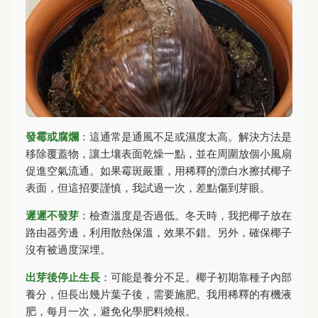
發霉或腐爛
：這通常是通風不足或濕度太高。解決方法是
移除覆蓋物，讓土壤表面乾燥一點，並在周圍放個小風扇
促進空氣流通。如果霉斑嚴重，用稀釋的漂白水擦拭椰子
表面，但這招要謹慎，我試過一次，差點傷到芽眼。
遲遲不發芽
：檢查溫度是否過低。冬天時，我把椰子放在
路由器旁邊，利用散熱保溫，效果不錯。另外，確保椰子
沒有被過度深埋。
出芽後停止生長
：可能是養分不足。椰子初期靠種子內部
養分，但長出幾片葉子後，需要施肥。我用稀釋的有機液
肥，每月一次，避免化學肥料燒根。