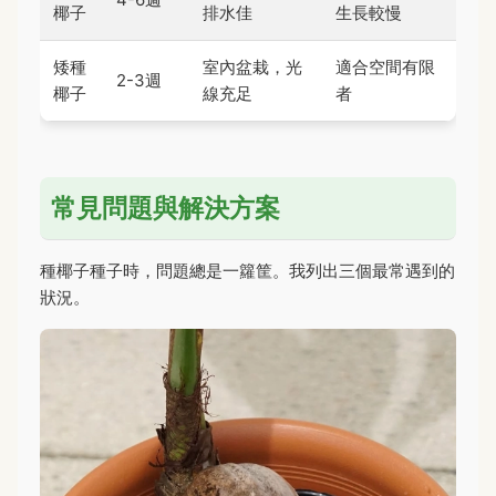
椰子
排水佳
生長較慢
矮種
室內盆栽，光
適合空間有限
2-3週
椰子
線充足
者
常見問題與解決方案
種椰子種子時，問題總是一籮筐。我列出三個最常遇到的
狀況。