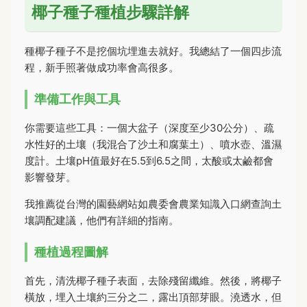
椰子種子種植步驟詳解
種椰子種子不是挖個坑埋進去就好。我總結了一個四步流
程，新手照著做成功率會高很多。
準備工作與工具
你需要這些工具：一個大盆子（深度至少30公分）、疏
水性好的土壤（我混合了沙土和腐葉土）、噴水壺、溫濕
度計。土壤pH值最好在5.5到6.5之間，太酸或太鹼都會
影響發芽。
我推薦從台灣的園藝網站如農委會農業知識入口網查詢土
壤調配建議，他們有詳細的指南。
種植過程圖解
首先，清洗椰子種子表面，去除殘留纖維。然後，將椰子
橫放，埋入土壤約三分之二，露出頂部芽眼。澆透水，但