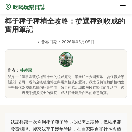
吃喝玩樂日誌
椰子種子種植全攻略：從選種到收成的
實用筆記
•
發布日期：2026年05月08日
作者：
林睦森
我是一位深耕園藝領域逾十年的植栽顧問。畢業於台大園藝系，曾任職於景
觀設計公司，現為全職植物博主與居家植栽佈置師。我擅長將複雜的植物生
理學轉化為淺顯易懂的照護指南，致力於協助城市居民在繁忙的生活中，透
過雙手觸摸泥土的溫度，成功打造屬於自己的綠意角落。
我記得第一次拿到椰子種子時，心裡滿是期待，但結果卻
發霉爛掉。後來我花了幾年時間，在自家陽台和社區園藝