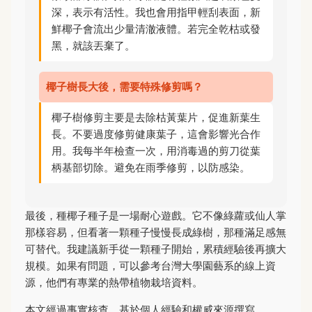
深，表示有活性。我也會用指甲輕刮表面，新
鮮椰子會流出少量清澈液體。若完全乾枯或發
黑，就該丟棄了。
椰子樹長大後，需要特殊修剪嗎？
椰子樹修剪主要是去除枯黃葉片，促進新葉生
長。不要過度修剪健康葉子，這會影響光合作
用。我每半年檢查一次，用消毒過的剪刀從葉
柄基部切除。避免在雨季修剪，以防感染。
最後，種椰子種子是一場耐心遊戲。它不像綠蘿或仙人掌
那樣容易，但看著一顆種子慢慢長成綠樹，那種滿足感無
可替代。我建議新手從一顆種子開始，累積經驗後再擴大
規模。如果有問題，可以參考台灣大學園藝系的線上資
源，他們有專業的熱帶植物栽培資料。
本文經過事實核查，基於個人經驗和權威來源撰寫。