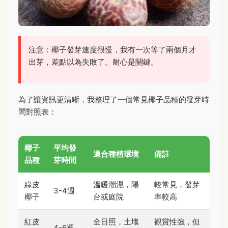
注意：椰子發芽速度很慢，我有一次等了兩個月才
出芽，差點以為失敗了。耐心是關鍵。
為了讓資訊更清晰，我整理了一個常見椰子品種的發芽時
間對照表：
椰子
平均發
適合種植環境
備註
品種
芽時間
綠皮
溫暖潮濕，陽
較常見，發芽
3-4週
椰子
台或庭院
率較高
紅皮
全日照，土壤
觀賞性強，但
4-6週