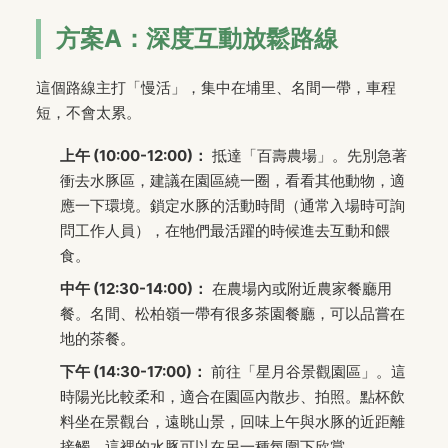
方案A：深度互動放鬆路線
這個路線主打「慢活」，集中在埔里、名間一帶，車程
短，不會太累。
上午 (10:00-12:00)：
抵達「百壽農場」。先別急著
衝去水豚區，建議在園區繞一圈，看看其他動物，適
應一下環境。鎖定水豚的活動時間（通常入場時可詢
問工作人員），在牠們最活躍的時候進去互動和餵
食。
中午 (12:30-14:00)：
在農場內或附近農家餐廳用
餐。名間、松柏嶺一帶有很多茶園餐廳，可以品嘗在
地的茶餐。
下午 (14:30-17:00)：
前往「星月谷景觀園區」。這
時陽光比較柔和，適合在園區內散步、拍照。點杯飲
料坐在景觀台，遠眺山景，回味上午與水豚的近距離
接觸。這裡的水豚可以在另一種氛圍下欣賞。