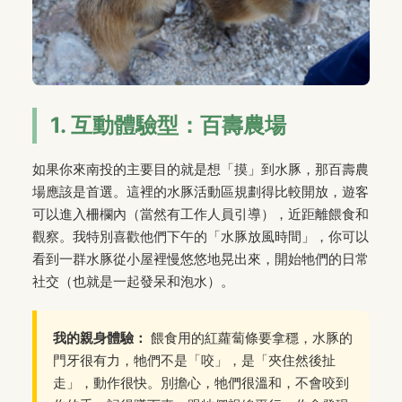
1. 互動體驗型：百壽農場
如果你來南投的主要目的就是想「摸」到水豚，那百壽農
場應該是首選。這裡的水豚活動區規劃得比較開放，遊客
可以進入柵欄內（當然有工作人員引導），近距離餵食和
觀察。我特別喜歡他們下午的「水豚放風時間」，你可以
看到一群水豚從小屋裡慢悠悠地晃出來，開始牠們的日常
社交（也就是一起發呆和泡水）。
我的親身體驗：
餵食用的紅蘿蔔條要拿穩，水豚的
門牙很有力，牠們不是「咬」，是「夾住然後扯
走」，動作很快。別擔心，牠們很溫和，不會咬到