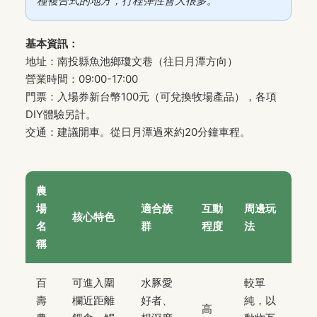
種複合式的地方，行程彈性會大很多。
基本資訊：
地址：南投縣魚池鄉瓊文巷（往日月潭方向）
營業時間：09:00-17:00
門票：入場券新台幣100元（可兌換牧場產品），各項
DIY體驗另計。
交通：建議開車。從日月潭過來約20分鐘車程。
農
場
適合族
互動
周邊玩
核心特色
名
群
程度
法
稱
百
可進入圍
水豚愛
較單
壽
欄近距離
好者、
純，以
高