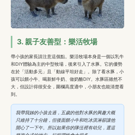
3. 親子友善型：樂活牧場
帶小孩的家長請注意這個點。樂活牧場本身是一個以乳牛
和DIY體驗為主的中型牧場，後來引入了水豚。它的優勢
在於「活動多元」且「動線平坦好走」。除了看水豚，小
孩可以餵小牛、喝新鮮牛奶、做奶酪DIY。水豚區雖然不
大，但設計得很安全，圍欄高度適中，小朋友也能清楚看
到。
我帶我姊的小孩去過，五歲的他對水豚的興趣大概
只維持了十分鐘，但後面餵小牛和吃冰淇淋卻讓他
開心了一下午。所以如果你的隊伍裡有幼兒，選這