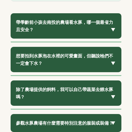
帶學齡前小孩去南投的農場看水豚，哪一個最省力
且安全？
我會優先推薦「樂活牧場」。理由有三：第一，它
的動線是平坦的水泥或草地，嬰兒車推行毫無壓
想要拍到水豚泡在水裡的可愛畫面，但聽說牠們不
力，不像有些山坡農場需要爬上爬下。第二，活動
一定會下水？
多元，當小孩對水豚失去耐心（這很常發生），馬
上可以轉換場景去餵小牛或吃冰淇淋，避免「專程
沒錯，水豚下水與否要看天氣、溫度和牠們的心
來卻鬧脾氣」的窘境。第三，它的圍欄設計對幼兒
情。提高成功率的秘訣是：
選擇天氣較熱的日子前
除了農場提供的飼料，我可以自己帶蔬菜去餵水豚
身高友善，家長不用一直把小孩抱起來看。百壽農
往。
水豚下水主要是為了降溫和躲避蚊蟲。所以春
嗎？
場雖然互動性高，但場地較原始，且需要家長全程
末到秋初，尤其是午後時段，看到牠們泡在水池的
緊盯幼兒在互動區內的行為，對父母體力消耗較
機率最高。冬天去，牠們可能更喜歡擠在一起曬太
大。
絕對不行。
這是一個非常重要但常被忽略的觀念。
陽。你可以觀察水池的設計，有些農場的水池是牠
自己帶的蔬菜可能殘留農藥、洗滌不乾淨，或者根
參觀水豚農場有什麼需要特別注意的服裝或裝備？
們進出窩棚的必經之路，那種就比較有機會拍到。
本不是水豚適合的食物（例如高麗菜外葉可能太