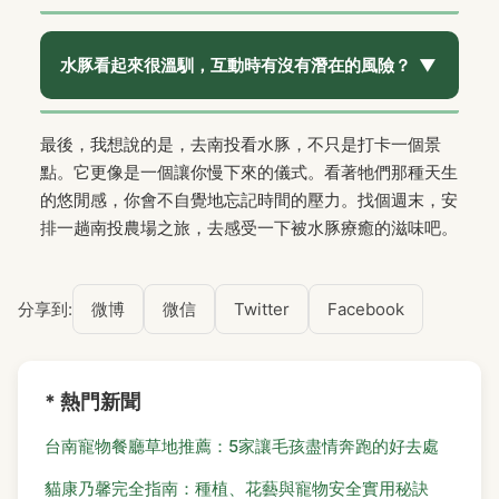
硬、某些菜類有過多草酸），輕則導致牠們腸胃不
穿著以輕便、好活動為主，但有幾個細節：
鞋子
最
適，重則可能中毒。農場提供的飼料是經過篩選和
重要，請穿防滑、不怕髒的包鞋（運動鞋、休閒
水豚看起來很溫馴，互動時有沒有潛在的風險？
安全處理的。請務必遵守這個規定，這是對動物健
鞋），不要穿拖鞋或涼鞋，因為農場地面可能有
康最基本的尊重。把你的預算留著向農場購買飼
土、水或動物排泄物。
衣物
選擇舒適的長褲或七分
料，也是支持他們繼續照顧這些動物的方式。
水豚本質是溫和的，但仍是野生動物（在農場是半
褲，避免太飄逸的長裙，在互動區可能會被勾到或
最後，我想說的是，去南投看水豚，不只是打卡一個景
圈養）。最大的風險來自於「我們人類不當的行
妨礙蹲下。記得帶
防曬用品
（帽子、外套、防曬
點。它更像是一個讓你慢下來的儀式。看著牠們那種天生
為」。首先，牠們的門牙非常有力，主要是用來切
乳）和
防蚊液
（戶外農場蚊蟲多）。隨身物品盡量
的悠閒感，你會不自覺地忘記時間的壓力。找個週末，安
斷堅硬的植物莖幹。雖然牠們吃飼料時會小心，但
用後背包，空出雙手來拍照和互動。
排一趟南投農場之旅，去感受一下被水豚療癒的滋味吧。
如果你用手指捏著一小截紅蘿蔔，牠們可能不小心
連你的手指一起夾到，雖然不會故意咬你，但那力
道可能會造成瘀傷。所以餵食請用「放」在掌心或
分享到:
微博
微信
Twitter
Facebook
讓牠們直接從你手中取走的方式。其次，不要突然
從背後或高處觸摸牠們，這會讓牠們受驚。永遠從
側面，讓牠們看到你的手緩緩靠近。遵守農場工作
* 熱門新聞
人員的指示，就能安全地享受互動樂趣。
台南寵物餐廳草地推薦：5家讓毛孩盡情奔跑的好去處
貓康乃馨完全指南：種植、花藝與寵物安全實用秘訣