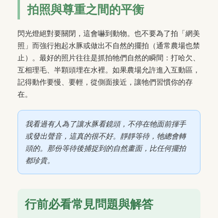
拍照與尊重之間的平衡
閃光燈絕對要關閉，這會嚇到動物。也不要為了拍「網美
照」而強行抱起水豚或做出不自然的擺拍（通常農場也禁
止）。最好的照片往往是抓拍牠們自然的瞬間：打哈欠、
互相理毛、半顆頭埋在水裡。如果農場允許進入互動區，
記得動作要慢、要輕，從側面接近，讓牠們習慣你的存
在。
我看過有人為了讓水豚看鏡頭，不停在牠面前揮手
或發出聲音，這真的很不好。靜靜等待，牠總會轉
頭的。那份等待後捕捉到的自然畫面，比任何擺拍
都珍貴。
行前必看常見問題與解答