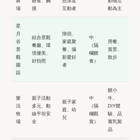
農
餵食、觸
想深度
動物互
場
摸
互動者
動為主
星
月
情侶、
結合景觀
中
谷
家庭聚
用餐、
餐廳、環
（隔
景
餐、攝
賞景、
境優美、
欄餵
觀
影愛好
散步
好拍照
食）
園
者
區
餵小
樂
親子活動
中
牛、
親子家
活
多元、動
（隔
DIY體
庭、幼
牧
線平坦安
欄觀
驗、品
兒
場
全
賞）
嘗乳製
品